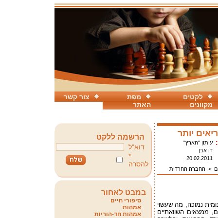
לקטים
מפת
צור קשר
מקוונים
האתר
יאים יותר
הרשמה ללקט
עיתון "הארץ"
דוא"ל
דן אבן
*
20.02.2011
להסרה
ם
>
החברה החרדית
במבט לאחור
סיפורי חיים
ומית נמוכה, מה שעשוי
אמהות
ם, ממצאים השוואתיים
אמהות חד-הוריות