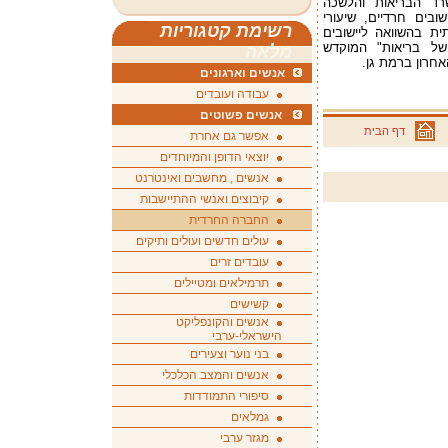
רד הבריאות והלשכה
ובים חרדיים, שיעורי
רשימת קטגוריות
ת בהשוואה ליישובים
 של בריאות" המוקדש
מלאה
חרון ברמת גן.
אנשים וארגונים
עבודה ועובדים
אנשים פשוטים
דף הבית
אפשר גם אחרת
יוצאי הדופן והמיוחדים
אנשים , מחשבים ואינטרנט
קיבוצים ואנשי ההתיישבות
החברה החרדית
עולים חדשים ועולים ותיקים
עובדים זרים
תרמילאים ומטיילים
קשישים
אנשים והקונפליקט
הישראלי-ערבי
בני נוער וצעירים
אנשים והמצב הכלכלי
סיפורי התמודדות
גמלאים
מגזר ערבי