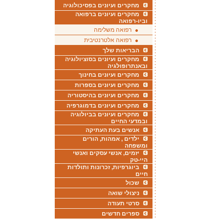
מחקרים ועיונים בפסיכולוגיה
מחקרים ועיונים ברפואה
וביו-רפואה
רפואה משלימה
רפואה אלטרנטיבית
הבריאות שלך
מחקרים ועיונים בסוציולוגיה
ובאנתרופולגיה
מחקרים ועיונים בחינוך
מחקרים ועיונים בספרות
מחקרים ועיונים בהיסטוריה
מחקרים ועיונים בדמוגרפיה
מחקרים ועיונים בביולוגיה
ובמדעי החיים
אנשים בעת העתיקה
ילדים , אמהות, הורים
ומשפחה
יזמים, אנשי עסקים ואנשי
היי-טק
ביוגרפיות, זכרונות ותולדות
חיים
שכול
ניצולי שואה
סרטי תעודה
ספרים חדשים