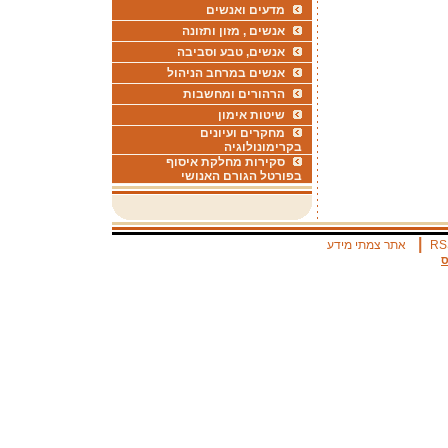
מדעים ואנשים
אנשים , מזון ותזונה
אנשים, טבע וסביבה
אנשים במרחב הניהול
הרהורים ומחשבות
שיטות אימון
מחקרים ועיונים
בקרימונולוגיה
סקירות מחלקת איסוף
בפורטל הגורם האנושי
|
RS
אתר צמתי מידע
ס