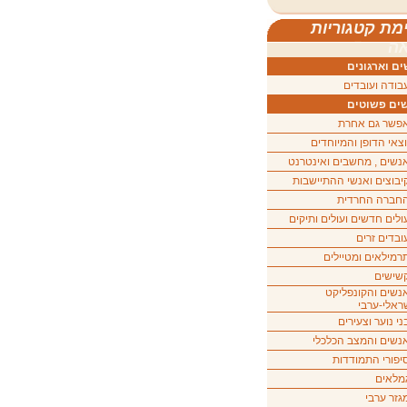
מת קטגוריות
ה
ם וארגונים
בודה ועובדים
ים פשוטים
פשר גם אחרת
וצאי הדופן והמיוחדים
נשים , מחשבים ואינטרנט
יבוצים ואנשי ההתיישבות
חברה החרדית
ולים חדשים ועולים ותיקים
ובדים זרים
רמילאים ומטיילים
שישים
נשים והקונפליקט
ראלי-ערבי
ני נוער וצעירים
נשים והמצב הכלכלי
יפורי התמודדות
מלאים
גזר ערבי