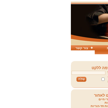
צור קשר
ה ללקט
 לאחור
י חיים
ת
ת חד-הוריות