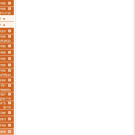
מחקר
מחק
וביו-רפ
ר
ר
הבר
מחקר
ובאנתר
מחקר
מחק
מחקר
מחק
מחקר
ובמדעי
אנש
ילדי
ומשפח
יזמי
היי-טק
ביוג
חיים
שכו
ניצו
סרט
ספר