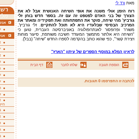
מאת
ורד לי
רשי
רוח הזמן אולי משנה את אופי השיחה האנושית אבל לא את
מלא
הצורך של בני האדם לפטפט זה עם זה. בספר חדש בוחן זלי
גורביץ' מהי שיחה, סוקר את התפתחותה ואת תפקידיה ומאתר את
אנשי
המרכיב הבסיסי שבלעדיו היא לא תוכל להתקיים
. זלי גורביץ',
ע
משורר ופרופסור לאנתרופולוגיה באוניברסיטה העברית, טוען כי
"השיחה היא אלתור מתמשך המעודד חשיבה משותפת, סיעור מוחות
אנש
ויצירת קשר", כפי שהוא כותב בהקדמה לספרו החדש "שיחה" (בבל).
א
י
לראיון המלא במוסף הספרים של עיתון "הארץ"
א
ק
הוספת תגובה
שלחו לחבר
דף הבית
ה
ע
לכתבה זו התפרסמו 0 תגובות.
ע
ת
ק
א
היש
ב
א
ס
ג
מ