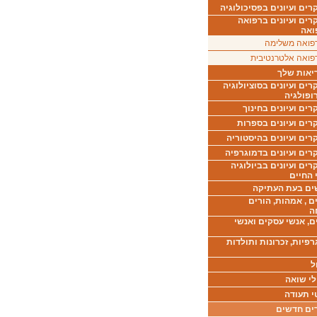
ים ועיונים בפסיכולוגיה
רים ועיונים ברפואה
ואה
פואה משלימה
פואה אלטרנטיבית
יאות שלך
ים ועיונים בסוציולוגיה
ופולגיה
ים ועיונים בחינוך
רים ועיונים בספרות
ים ועיונים בהיסטוריה
רים ועיונים בדמוגרפיה
ים ועיונים בביולוגיה
 החיים
ים בעת העתיקה
ם , אמהות, הורים
ה
ם, אנשי עסקים ואנשי
רפיות, זכרונות ותולדות
ל
לי שואה
י תעודה
ים חדשים