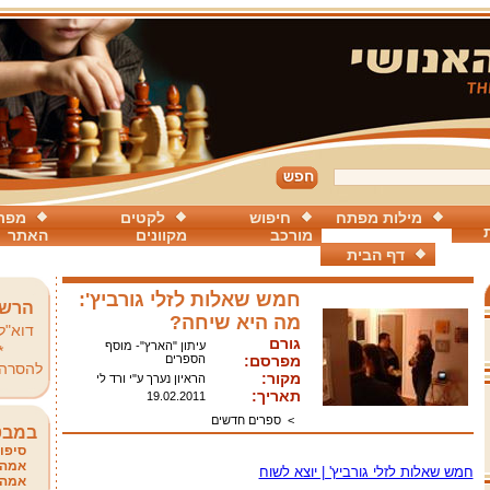
מילות מפתח
חיפוש
לקטים
מפת
מורכב
מקוונים
האתר
דף הבית
חמש שאלות לזלי גורביץ':
הרשמ
מה היא שיחה?
דוא"ל
גורם
עיתון "הארץ"- מוסף
*
מפרסם:
הספרים
להסרה
מקור:
הראיון נערך ע"י ורד לי
תאריך:
19.02.2011
>
ספרים חדשים
במבט
סיפור
אמהו
חמש שאלות לזלי גורביץ' | יוצא לשוח
אמהו