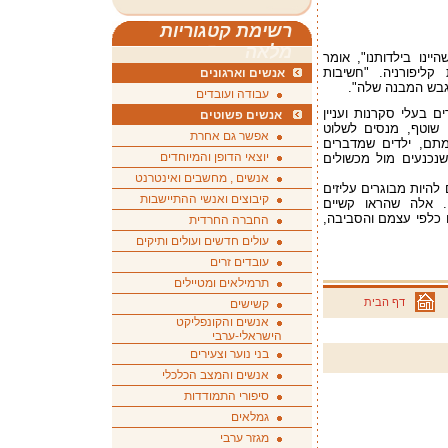
רשימת קטגוריות
מלאה
ינו בילדותנו", אומר
קליפורניה. "חשיבות
אנשים וארגונים
גבש המבנה שלה".
עבודה ועובדים
ם בעלי סקרנות ועניין
אנשים פשוטים
 שוטף, מנסים לשלוט
אפשר גם אחרת
ומתם, ילדים שמדברים
יוצאי הדופן והמיוחדים
שנכנעים מול מכשולים
אנשים , מחשבים ואינטרנט
להיות מבוגרים עליזים
קיבוצים ואנשי ההתיישבות
ים. אלה שהראו קשיים
ם כלפי עצמם והסביבה,
החברה החרדית
עולים חדשים ועולים ותיקים
עובדים זרים
תרמילאים ומטיילים
דף הבית
קשישים
אנשים והקונפליקט
הישראלי-ערבי
בני נוער וצעירים
אנשים והמצב הכלכלי
סיפורי התמודדות
גמלאים
מגזר ערבי