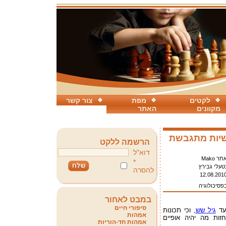
לקטים
מפת
צור קשר
מקוונים
האתר
שיות מתגבשת
הרשמה ללקט
דוא"ל
תר Mako
*
טעלי גבירץ
להסרה
12.08.201
פסיכולוגיה
במבט לאחור
סיפורי חיים
עד
גיל שש
, וכי תכונות
אמהות
זות מה יהיה אופיים
אמהות חד-הוריות