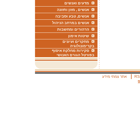
מדעים ואנשים
אנשים , מזון ותזונה
אנשים, טבע וסביבה
אנשים במרחב הניהול
הרהורים ומחשבות
שיטות אימון
מחקרים ועיונים
בקרימונולוגיה
סקירות מחלקת איסוף
בפורטל הגורם האנושי
|
RS
אתר צמתי מידע
ס