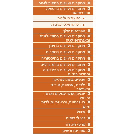
מחקרים ועיונים בפסיכולוגיה
מחקרים ועיונים ברפואה
וביו-רפואה
רפואה משלימה
רפואה אלטרנטיבית
הבריאות שלך
מחקרים ועיונים בסוציולוגיה
ובאנתרופולגיה
מחקרים ועיונים בחינוך
מחקרים ועיונים בספרות
מחקרים ועיונים בהיסטוריה
מחקרים ועיונים בדמוגרפיה
מחקרים ועיונים בביולוגיה
ובמדעי החיים
אנשים בעת העתיקה
ילדים , אמהות, הורים
ומשפחה
יזמים, אנשי עסקים ואנשי
היי-טק
ביוגרפיות, זכרונות ותולדות
חיים
שכול
ניצולי שואה
סרטי תעודה
ספרים חדשים