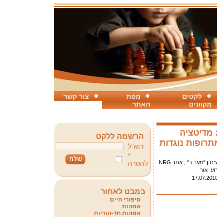
לקטים
מפת
צור קשר
מקוונים
האתר
מדיטציה
הרשמה ללקט
מתרופות נוגדות
דוא"ל
*
יתון "מעריב" , אתר NRG
להסרה
ועי אור
17.07.201
במבט לאחור
סיפורי חיים
אמהות
אמהות חד-הוריות