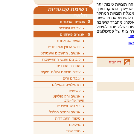
חה תוצאות טובות יותר
רשימת קטגוריות
 או ייעוץ. המחקר נערך
 אנגליה תוצאות המחקר
מלאה
ות להפתיע את מי שישב
אנשים וארגונים
פאסנה: מתברר שישיבה
ת יעילה יותר לטיפול
עבודה ועובדים
ך צוות של פסיכולוגים
אנשים פשוטים
ור
אפשר גם אחרת
און
יוצאי הדופן והמיוחדים
אנשים , מחשבים ואינטרנט
קיבוצים ואנשי ההתיישבות
דף הבית
החברה החרדית
עולים חדשים ועולים ותיקים
עובדים זרים
תרמילאים ומטיילים
קשישים
אנשים והקונפליקט
הישראלי-ערבי
בני נוער וצעירים
אנשים והמצב הכלכלי
סיפורי התמודדות
גמלאים
מגזר ערבי