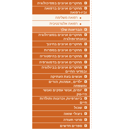
מחקרים ועיונים בפסיכולוגיה
מחקרים ועיונים ברפואה
וביו-רפואה
רפואה משלימה
רפואה אלטרנטיבית
הבריאות שלך
מחקרים ועיונים בסוציולוגיה
ובאנתרופולגיה
מחקרים ועיונים בחינוך
מחקרים ועיונים בספרות
מחקרים ועיונים בהיסטוריה
מחקרים ועיונים בדמוגרפיה
מחקרים ועיונים בביולוגיה
ובמדעי החיים
אנשים בעת העתיקה
ילדים , אמהות, הורים
ומשפחה
יזמים, אנשי עסקים ואנשי
היי-טק
ביוגרפיות, זכרונות ותולדות
חיים
שכול
ניצולי שואה
סרטי תעודה
ספרים חדשים