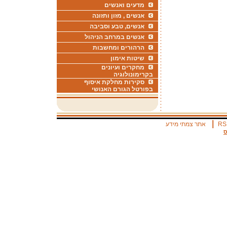
מדעים ואנשים
אנשים , מזון ותזונה
אנשים, טבע וסביבה
אנשים במרחב הניהול
הרהורים ומחשבות
שיטות אימון
מחקרים ועיונים
בקרימונולוגיה
סקירות מחלקת איסוף
בפורטל הגורם האנושי
|
RS
אתר צמתי מידע
ס