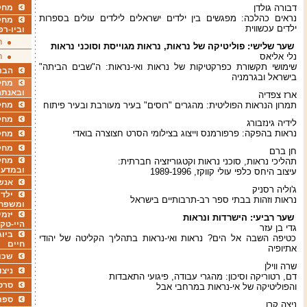
דבורה גולדן
מחקר
נראים כהלכה: מפגשים בין ילדים ישראלים לילדים עולים בספרות
מחק
ילדים עכשווית
וביו-רפ
ר
שער שלישי: פוליטיקה של נראות, נראות מגוייסת וסוכני נראות
נלי אליאס
ר
שימושי תקשורת כפרקטיקות של נראות ואי-נראות: ה"שבים הביתה"
הבר
בישראל ובגרמניה
מחקר
ובאנתר
ארז צפדיה
תמרון הנראות הפוליטית: מהגרים "רוסים" בעיר מעורבת ובעיר פיתוח
מחקר
מחק
לידיה גינזבורג
נראות בהפקה: פרפורמנס וייצוג בצילומי הסרט חצוצרה בואדי
מחקר
מחק
חן ברם
מחקר
תהליכי נראות, סוכני נראות וקטגוריזציה חברתית:
ובמדעי
עיצוב היחס כלפי עולי קווקז, 1989-1996
אנש
ג'וליה רסניק
ילדי
נראות וזהות בבתי ספר רב-תרבותיים בישראל
ומשפח
יזמי
שער רביעי: הישרדות ונראות
היי-טק
גדי בן עזר
ביוג
כטיפה השבה אל הים? נראות ואי-נראות בתהליך הקליטה של יהודי
חיים
אתיופיה
שכו
שרה ווילן
ניצו
דם, רטוריקה וסיכון: מהגרי עבודה, פיגועי התאבדות
סרט
והפוליטיקה של אי-נראות במרחבי אבל
ספר
ניצה קרן