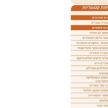
מת קטגוריות
ה
ם וארגונים
בודה ועובדים
ים פשוטים
פשר גם אחרת
וצאי הדופן והמיוחדים
נשים , מחשבים ואינטרנט
יבוצים ואנשי ההתיישבות
חברה החרדית
ולים חדשים ועולים ותיקים
ובדים זרים
רמילאים ומטיילים
שישים
נשים והקונפליקט
ראלי-ערבי
ני נוער וצעירים
נשים והמצב הכלכלי
יפורי התמודדות
מלאים
גזר ערבי