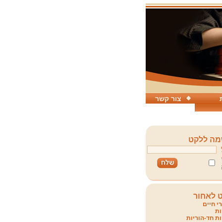
צור קשר
ה ללקט
 לאחור
י חיים
ת
ת חד-הוריות