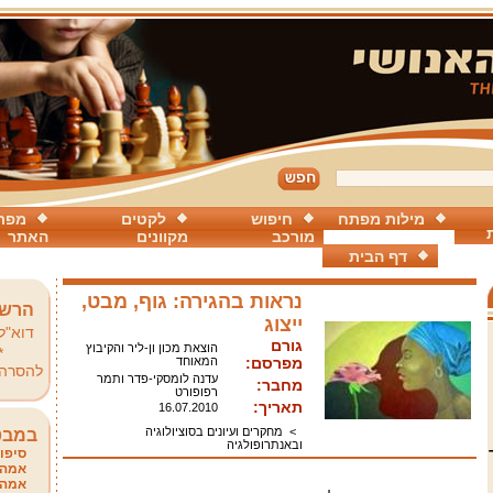
מילות מפתח
חיפוש
לקטים
מפת
מורכב
מקוונים
האתר
דף הבית
נראות בהגירה: גוף, מבט,
הרשמ
ייצוג
דוא"ל
גורם
הוצאת מכון ון-ליר והקיבוץ
*
מפרסם:
המאוחד
להסרה
עדנה לומסקי-פדר ותמר
מחבר:
רפופורט
תאריך:
16.07.2010
>
מחקרים ועיונים בסוציולוגיה
במבט
ובאנתרופולגיה
סיפור
אמהו
אמהו