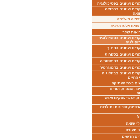
ים ועיונים בפסיכולוגיה
רים ועיונים ברפואה
ואה
פואה משלימה
פואה אלטרנטיבית
יאות שלך
ים ועיונים בסוציולוגיה
ופולגיה
ים ועיונים בחינוך
רים ועיונים בספרות
ים ועיונים בהיסטוריה
רים ועיונים בדמוגרפיה
ים ועיונים בביולוגיה
 החיים
ים בעת העתיקה
ם , אמהות, הורים
ה
ם, אנשי עסקים ואנשי
רפיות, זכרונות ותולדות
ל
לי שואה
י תעודה
ים חדשים