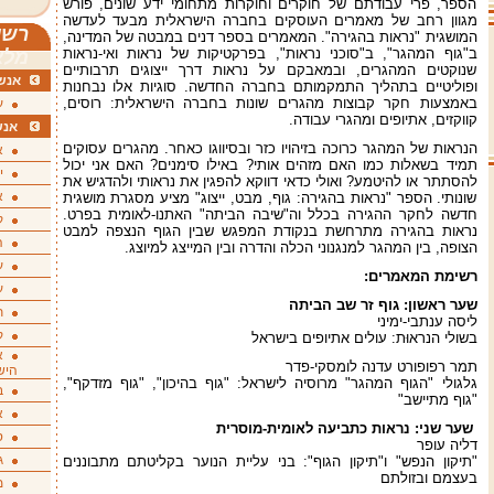
הספר, פרי עבודתם של חוקרים וחוקרות מתחומי ידע שונים, פורש
מגוון רחב של מאמרים העוסקים
בחברה הישראלית מבעד לעדשה
רשי
המושגית "נראות בהגירה". המאמרים בספר דנים במבטה של המדינה,
ב"גוף המהגר", ב"סוכני נראות", בפרקטיקות של נראות ואי-נראות
מלא
שנוקטים המהגרים, ובמאבקם על נראות דרך ייצוגים תרבותיים
אנשי
ופוליטיים בתהליך התמקמותם בחברה החדשה. סוגיות אלו נבחנות
באמצעות חקר קבוצות מהגרים שונות בחברה הישראלית: רוסים,
ע
קווקזים, אתיופים ומהגרי עבודה.
אנש
הנראות של המהגר כרוכה בזיהויו כזר ובסיווגו כאחר. מהגרים עסוקים
א
תמיד בשאלות כמו האם מזהים אותי? באילו סימנים? האם אני יכול
י
להסתתר או להיטמע? ואולי כדאי דווקא להפגין את נראותי ולהדגיש את
א
שונותי. הספר "נראות בהגירה: גוף, מבט, ייצוג" מציע מסגרת מושגית
חדשה לחקר ההגירה בכלל וה"שיבה הביתה" האתנו-לאומית בפרט.
ק
נראות בהגירה מתרחשת בנקודת המפגש שבין הגוף הנצפה למבט
ה
הצופה, בין המהגר למנגנוני הכלה והדרה ובין המייצג למיוצג.
ע
רשימת המאמרים
:
ע
שער ראשון: גוף זר שב הביתה
ת
ליסה ענתבי-ימיני
ק
בשולי הנראוּת: עולים אתיופים בישראל
א
תמר רפופורט עדנה לומסקי-פדר
היש
גלגולי "הגוף המהגר" מרוסיה לישראל: "גוף בהיכון", "גוף מזדקף",
ב
"גוף מתיישב"
א
שער שני: נראות כתביעה לאומית-מוסרית
ס
דליה עופר
ג
"תיקון הנפש" ו"תיקון הגוף": בני עליית הנוער בקליטתם מתבוננים
בעצמם ובזולתם
מ