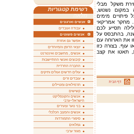
מירת משקל מבלי
רשימת קטגוריות
 במקום נשנוש,
מלאה
ל פיתויים מימים
. מחקר אמריקאי
אנשים וארגונים
ילה תסייע לכם
עבודה ועובדים
נה, בהתבסס על
אנשים פשוטים
קלוריות. פתחו את הארוחה עם
אפשר גם אחרת
 עוף. בצורה כזו
יוצאי הדופן והמיוחדים
, תאטו את קצב
אנשים , מחשבים ואינטרנט
קיבוצים ואנשי ההתיישבות
החברה החרדית
עולים חדשים ועולים ותיקים
עובדים זרים
דף הבית
תרמילאים ומטיילים
קשישים
אנשים והקונפליקט
הישראלי-ערבי
בני נוער וצעירים
אנשים והמצב הכלכלי
סיפורי התמודדות
גמלאים
מגזר ערבי