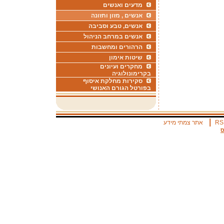
מדעים ואנשים
אנשים , מזון ותזונה
אנשים, טבע וסביבה
אנשים במרחב הניהול
הרהורים ומחשבות
שיטות אימון
מחקרים ועיונים
בקרימונולוגיה
סקירות מחלקת איסוף
בפורטל הגורם האנושי
|
RS
אתר צמתי מידע
ס