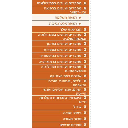
מחקרים ועיונים בפסיכולוגיה
מחקרים ועיונים ברפואה
וביו-רפואה
רפואה משלימה
רפואה אלטרנטיבית
הבריאות שלך
מחקרים ועיונים בסוציולוגיה
ובאנתרופולגיה
מחקרים ועיונים בחינוך
מחקרים ועיונים בספרות
מחקרים ועיונים בהיסטוריה
מחקרים ועיונים בדמוגרפיה
מחקרים ועיונים בביולוגיה
ובמדעי החיים
אנשים בעת העתיקה
ילדים , אמהות, הורים
ומשפחה
יזמים, אנשי עסקים ואנשי
היי-טק
ביוגרפיות, זכרונות ותולדות
חיים
שכול
ניצולי שואה
סרטי תעודה
ספרים חדשים