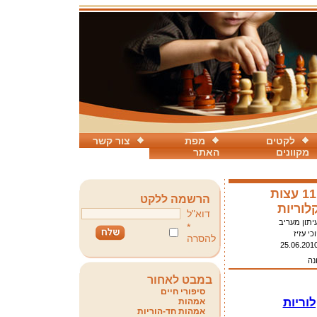
לקטים
מפת
צור קשר
מקוונים
האתר
בלי דיאטה: 11 עצות
הרשמה ללקט
וריות
דוא"ל
יתון מעריב
*
וכי עזיז
להסרה
25.06.201
נה
במבט לאחור
סיפורי חיים
אמהות
אמהות חד-הוריות