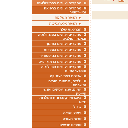
מחקרים ועיונים בפסיכולוגיה
מחקרים ועיונים ברפואה
וביו-רפואה
רפואה משלימה
רפואה אלטרנטיבית
הבריאות שלך
מחקרים ועיונים בסוציולוגיה
ובאנתרופולגיה
מחקרים ועיונים בחינוך
מחקרים ועיונים בספרות
מחקרים ועיונים בהיסטוריה
מחקרים ועיונים בדמוגרפיה
מחקרים ועיונים בביולוגיה
ובמדעי החיים
אנשים בעת העתיקה
ילדים , אמהות, הורים
ומשפחה
יזמים, אנשי עסקים ואנשי
היי-טק
ביוגרפיות, זכרונות ותולדות
חיים
שכול
ניצולי שואה
סרטי תעודה
ספרים חדשים