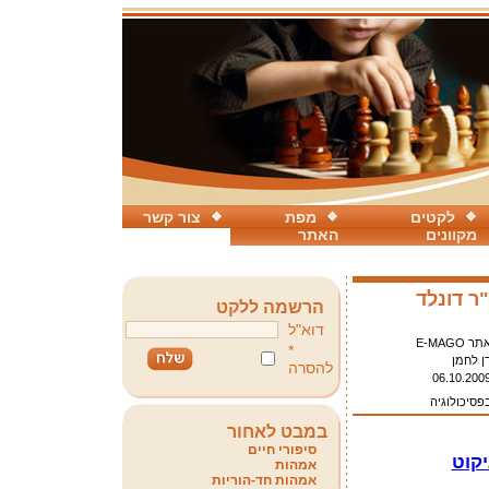
לקטים
מפת
צור קשר
מקוונים
האתר
ר דונלד
הרשמה ללקט
דוא"ל
תר E-MAGO
*
ן לחמן
להסרה
06.10.200
פסיכולוגיה
במבט לאחור
סיפורי חיים
יקוט
אמהות
אמהות חד-הוריות