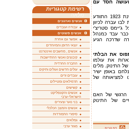
עושה חסד עם
רשימת קטגוריות
מלאה
דונלד ויניקוט היה רופא ילדים. בשנת 1923 התוודע
אנשים וארגונים
לבו עברה לכיוון
עבודה ועובדים
 ג'יימס סטריצ'י
 כבר עבד כמנהל
אנשים פשוטים
רה שדרכה הגיע
אפשר גם אחרת
יוצאי הדופן והמיוחדים
אנשים , מחשבים ואינטרנט
תפוס את הבלתי
קיבוצים ואנשי ההתיישבות
ארות את עולמו
החברה החרדית
של התינוק. מלים
עולים חדשים ועולים ותיקים
לחם באופן ישיר
עובדים זרים
ו למציאותה של
תרמילאים ומטיילים
קשישים
אנשים והקונפליקט
 הרגשי של האם
הישראלי-ערבי
שיים של התינוק
בני נוער וצעירים
אנשים והמצב הכלכלי
סיפורי התמודדות
גמלאים
מגזר ערבי
דף הבית