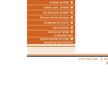
מדעים ואנשים
אנשים , מזון ותזונה
אנשים, טבע וסביבה
אנשים במרחב הניהול
הרהורים ומחשבות
שיטות אימון
מחקרים ועיונים
בקרימונולוגיה
סקירות מחלקת איסוף
בפורטל הגורם האנושי
|
RS
אתר צמתי מידע
ס