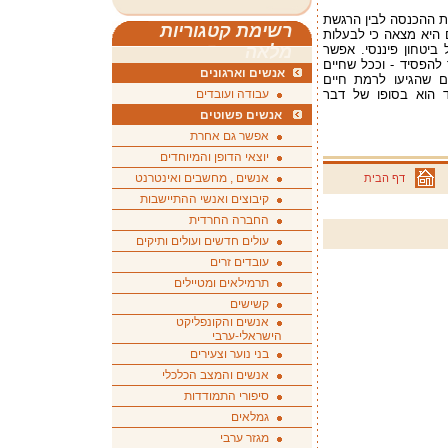
מת ההכנסה לבין הרגשת
רשימת קטגוריות
כלי. כשבחנה מדגם של 267 נשים היא מצאה כי לבעלות
ביטחון פיננסי. אפשר
מלאה
 להפסיד - וככל שחיים
אנשים וארגונים
ם שהגיעו לרמת חיים
ד הוא בסופו של דבר
עבודה ועובדים
אנשים פשוטים
אפשר גם אחרת
יוצאי הדופן והמיוחדים
אנשים , מחשבים ואינטרנט
דף הבית
קיבוצים ואנשי ההתיישבות
החברה החרדית
עולים חדשים ועולים ותיקים
עובדים זרים
תרמילאים ומטיילים
קשישים
אנשים והקונפליקט
הישראלי-ערבי
בני נוער וצעירים
אנשים והמצב הכלכלי
סיפורי התמודדות
גמלאים
מגזר ערבי