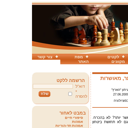
לקטים
מפת
צור קשר
מקוונים
האתר
תר, מאושרות
הרשמה ללקט
דוא"ל
יתון "הארץ"
*
27.06.200
להסרה
סוציולוגיה
במבט לאחור
שר יותר? לא בהכרח.
סיפורי חיים
גם לא תחושת ביטחון
אמהות
אמהות חד-הוריות