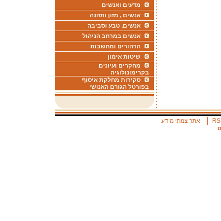
מדעים ואנשים
אנשים , מזון ותזונה
אנשים, טבע וסביבה
אנשים במרחב הניהול
הרהורים ומחשבות
שיטות אימון
מחקרים ועיונים
בקרימונולוגיה
סקירות מחלקת איסוף
בפורטל הגורם האנושי
|
RS
אתר צמתי מידע
ס