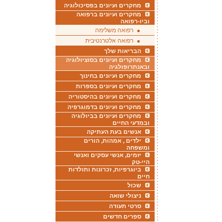
מחקרים ועיונים בפסיכולוגיה
מחקרים ועיונים ברפואה
וביו-רפואה
רפואה משלימה
רפואה אלטרנטיבית
הבריאות שלך
מחקרים ועיונים בסוציולוגיה
ובאנתרופולגיה
מחקרים ועיונים בחינוך
מחקרים ועיונים בספרות
מחקרים ועיונים בהיסטוריה
מחקרים ועיונים בדמוגרפיה
מחקרים ועיונים בביולוגיה
ובמדעי החיים
אנשים בעת העתיקה
ילדים , אמהות, הורים
ומשפחה
יזמים, אנשי עסקים ואנשי
היי-טק
ביוגרפיות, זכרונות ותולדות
חיים
שכול
ניצולי שואה
סרטי תעודה
ספרים חדשים