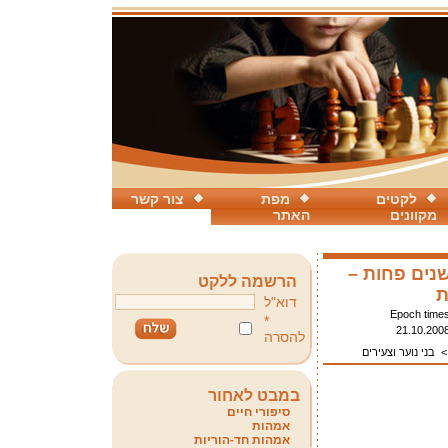
לקטים
מפת
צור קשר
מקוונים
האתר
שנים פחות –
הרשמה ללקט
ת
דוא"ל
Epoch time
*
21.10.200
להסרה
בני נוער וצעירים
במבט לאחור
סיפורי חיים
אמהות
אמהות חד-הוריות