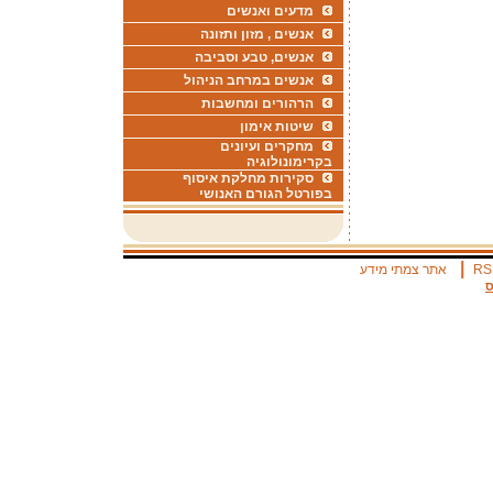
מדעים ואנשים
אנשים , מזון ותזונה
אנשים, טבע וסביבה
אנשים במרחב הניהול
הרהורים ומחשבות
שיטות אימון
מחקרים ועיונים
בקרימונולוגיה
סקירות מחלקת איסוף
בפורטל הגורם האנושי
|
RS
אתר צמתי מידע
ס