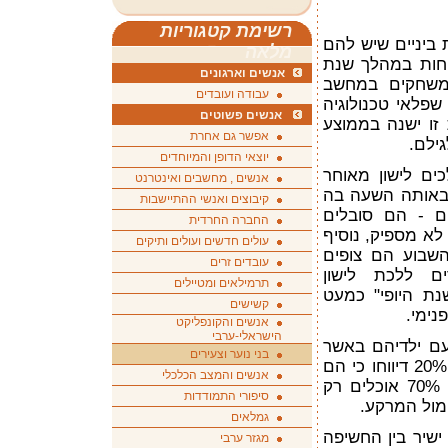
רשימת קטגוריות
 ביניים שיש להם
מלאה
פחות במהלך שנת
אנשים וארגונים
 ומשחקים במחשב
עבודה ועובדים
שפלאי טכנולוגיה
אנשים פשוטים
זו ישנה בממוצע
אפשר גם אחרת
יוצאי הדופן והמיוחדים
ים לישון מאוחר
אנשים , מחשבים ואינטרנט
 באותה השעה בה
קיבוצים ואנשי ההתיישבות
ם - הם סובלים
החברה החרדית
א מספיק, נוסיף
עולים חדשים ועולים ותיקים
שבוע הם צופים
עובדים זרים
ים ללכת לישון
תרמילאים ומטיילים
נת היופי" כמעט
קשישים
נימי.
אנשים והקונפליקט
הישראלי-ערבי
ם ילדיהם באשר
בני נוער וצעירים
לאכילה מול הטלוויזיה או המחשב: 20% דיווחו כי הם
אנשים והמצב הכלכלי
אוכלים מול הטלוויזיה באופן קבוע, 70% אוכלים רק
סיפורי התמודדות
גמלאים
ישיר בין החשיפה
מגזר ערבי