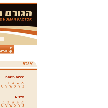
קטגוריות
אגרון
מילות מפתח
א
ב
ג
ד
ה
U
V
W
X
Y
Z
אישים
א
ב
ג
ד
ה
U
V
W
X
Y
Z