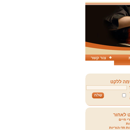
צור קשר
ה ללקט
 לאחור
י חיים
ת
ת חד-הוריות