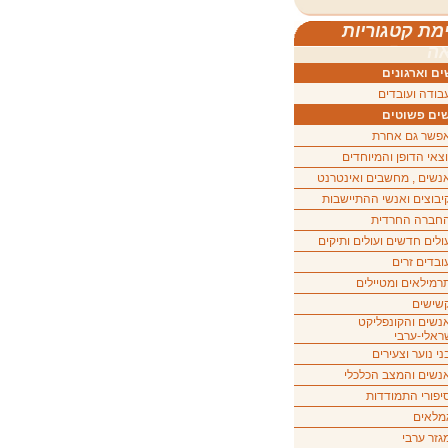
מת קטגוריות
ה
ם וארגונים
בודה ועובדים
ים פשוטים
פשר גם אחרת
וצאי הדופן והמיוחדים
נשים , מחשבים ואינטרנט
יבוצים ואנשי ההתיישבות
חברה החרדית
ולים חדשים ועולים ותיקים
ובדים זרים
רמילאים ומטיילים
שישים
נשים והקונפליקט
ראלי-ערבי
ני נוער וצעירים
נשים והמצב הכלכלי
יפורי התמודדות
מלאים
גזר ערבי