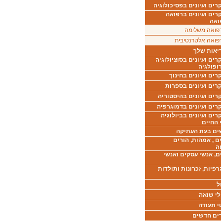
ים ועיונים בפסיכולוגיה
רים ועיונים ברפואה
ואה
פואה משלימה
פואה אלטרנטיבית
יאות שלך
ים ועיונים בסוציולוגיה
ופולגיה
ים ועיונים בחינוך
רים ועיונים בספרות
ים ועיונים בהיסטוריה
רים ועיונים בדמוגרפיה
ים ועיונים בביולוגיה
 החיים
ים בעת העתיקה
ם , אמהות, הורים
ה
ם, אנשי עסקים ואנשי
רפיות, זכרונות ותולדות
ל
לי שואה
י תעודה
ים חדשים