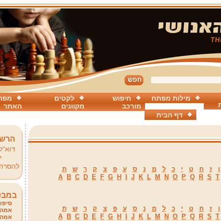
מילות מפתח
חיפוש
לקטים
מפת
מורכב
מקוונים
האתר
דף הבית
הרשמ
דוא"ל
*
להסרה
ו
ז
ח
ט
י
כ
ל
מ
נ
ס
ע
פ
צ
ק
ר
ש
ת
A
B
C
D
E
F
G
H
I
J
K
L
M
N
O
P
Q
R
S
T
במבט
סיפור
ו
ז
ח
ט
י
כ
ל
מ
נ
ס
ע
פ
צ
ק
ר
ש
ת
אמהו
A
B
C
D
E
F
G
H
I
J
K
L
M
N
O
P
Q
R
S
T
אמהו