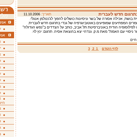
רשי
בתרגום חדש לעברית
תאריך:
11.10.2006
מלא
ת בושת, אכילה אסורה של בשר וניסיונות כושלים להפוך לג'נטלמן אנגלי.
אנשי
רים המפתיעים שמופיעים באוטוביוגרפיה של גנדי בתרגום חדש לעברית.
ה לפילוסופיה הודית באוניברסיטת תל אביב, כותב על הצדדים ב"נפש הגדולה"
ע
 ניסויי עם האמת" מאת מ.ק. גנדהי יצא בהוצאת אסיה. תרגום: ינץ לוי.
אנש
חיים
א
י
לדף הקודם
1
2
3
א
ק
ה
ע
ע
ת
ק
א
היש
ב
א
ס
ג
מ