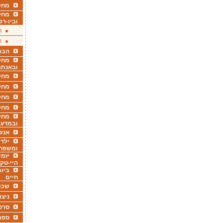
מחקר
מחק
וביו-רפ
ר
ר
הבר
מחקר
ובאנתר
מחקר
מחק
מחקר
מחק
מחקר
ובמדעי
אנש
ילדי
ומשפח
יזמי
היי-טק
ביוג
חיים
שכו
ניצו
סרט
ספר