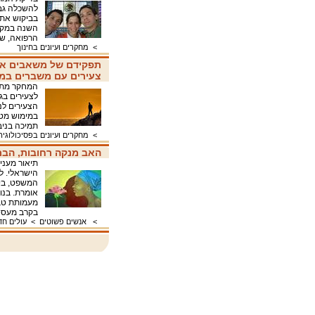
להשכלה גבו
בביקוש את 
הרפואה, ש
>
מחקרים ועיונים בחינוך
תפקידם של משאבים איש
צעירים עם משברים במע
המחקר מתמ
הצעירים לנ
במימוש מטר
תמיכה בניב
>
מחקרים ועיונים בפסיכולוגיה
האב מנקה רחובות, הבת 
תיאור מעני
הישראלי. ל
מעמותת טב
בקרב מעסיק
>
אנשים פשוטים
>
עולים חד