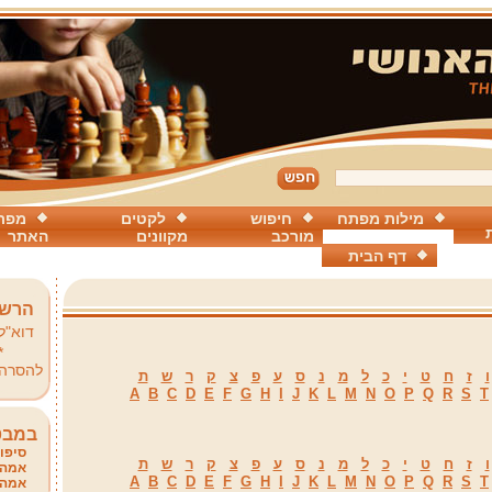
מילות מפתח
חיפוש
לקטים
מפת
מורכב
מקוונים
האתר
דף הבית
הרשמ
דוא"ל
*
להסרה
ו
ז
ח
ט
י
כ
ל
מ
נ
ס
ע
פ
צ
ק
ר
ש
ת
A
B
C
D
E
F
G
H
I
J
K
L
M
N
O
P
Q
R
S
T
במבט
סיפור
ו
ז
ח
ט
י
כ
ל
מ
נ
ס
ע
פ
צ
ק
ר
ש
ת
אמהו
A
B
C
D
E
F
G
H
I
J
K
L
M
N
O
P
Q
R
S
T
אמהו