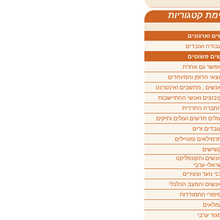
מת קטגוריות
ה
ם וארגונים
בודה ועובדים
ים פשוטים
פשר גם אחרת
וצאי הדופן והמיוחדים
נשים , מחשבים ואינטרנט
יבוצים ואנשי ההתיישבות
חברה החרדית
ולים חדשים ועולים ותיקים
ובדים זרים
רמילאים ומטיילים
שישים
נשים והקונפליקט
ראלי-ערבי
ני נוער וצעירים
נשים והמצב הכלכלי
יפורי התמודדות
מלאים
גזר ערבי