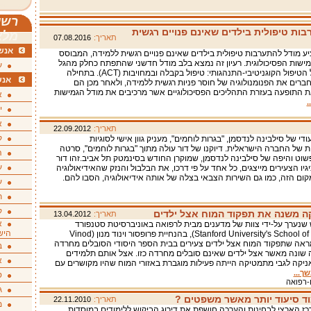
רשי
רבות טיפולית בילדים שאינם פנויים רגשית
מלא
תאריך:
07.08.2016
אנשי
 מודל להתערבות טיפולית בילדים שאינם פנויים רגשית ללמידה, המבוסס
גמישות הפסיכולוגית. רעיון זה נמצא בלב מודל חדשני שהתפתח כחלק מהגל
ע
השלישי של הטיפול הקוגניטיבי-התנהגותי: טיפול בקבלה ובמחויבות (ACT). בתחילה
אנש
ברים את הפנומנולוגיה של חוסר פניות רגשית ללמידה, ולאחר מכן הם
 התופעה בעזרת התהליכים הפסיכולוגיים אשר מרכיבים את מודל הגמישות
א
.
י
א
תאריך:
22.09.2012
ק
י של סילבינה לנדסמן, "בגרות לוחמים", מעניק גוון אישי לסוגיות
ת של החברה הישראלית. דיוקנו של דור עולה מתוך "בגרות לוחמים", סרטה
ה
שוט והיפה של סילבינה לנדסמן, שמוקרן החודש בסינמטק תל אביב.זהו דור
ע
גיו הצעירים מייצגים, כל אחד על פי דרכו, את הבלבול והנזק שהאידיאולוגיה
ם הזה, כמו גם השירות הצבאי בצלה של אותה אידיאולוגיה, הסבו להם.
ע
ת
ק
 משנה את תפקוד המוח אצל ילדים
תאריך:
13.04.2012
א
נערך על-ידי צוות של מדענים מבית לרפואה באוניברסיטת סטנפורד
היש
(Stanford University's School of Medicine), בהנחיית פרופסור וינוד מנון (Vinod
Me), מראה שתפקוד המוח אצל ילדים צעירים בבית הספר היסודי הסובלים מחרדה
ב
ונה מאשר אצל ילדים שאינם סובלים מחרדה כזו. אצל אותם תלמידים
א
יקה לגבי מתמטיקה הייתה פעילות מוגברת באזורי המוח שהיו מקושרים עם
ך...
ס
ו-רפואה
ג
וד סיעוד יותר מאשר משפטים ?
תאריך:
22.11.2010
מ
ז הארצי לבחינות והערכה חושפת את דירוג הביקוש ללימודים במוסדות