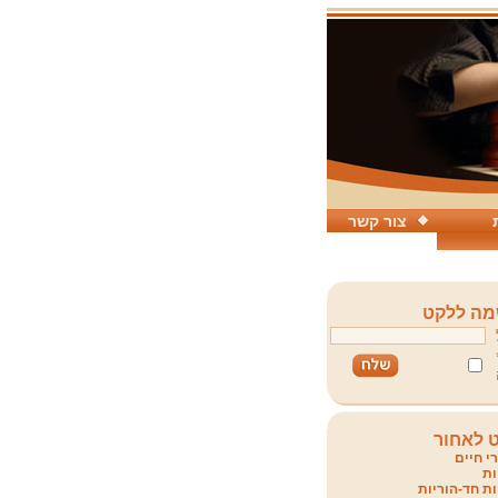
צור קשר
ה ללקט
 לאחור
י חיים
ת
ת חד-הוריות