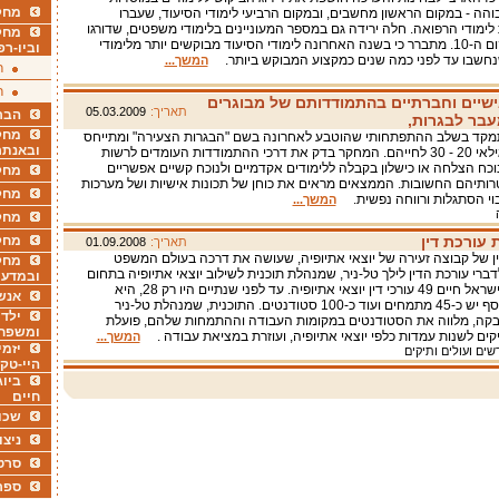
מחקר
הה - במקום הראשון מחשבים, ובמקום הרביעי לימודי הסיעוד, שעברו
לימודי הרפואה. חלה ירידה גם במספר המעוניינים בלימודי משפטים, שדורגו
מחק
השנה במקום ה-10. מתברר כי בשנה האחרונה לימודי הסיעוד מבוקשים יותר מלימודי
וביו-רפ
נחשבו עד לפני כמה שנים כמקצוע המבוקש ביותר.
המשך...
ר
ר
יים וחברתיים בהתמודדותם של מבוגרים
תאריך:
05.03.2009
הבר
בר לבגרות,
מחקר
קד בשלב ההתפתחותי שהוטבע לאחרונה בשם "הבגרות הצעירה" ומתייחס
ובאנתר
לצעירים בגילאי 20 - 30 לחייהם. המחקר בדק את דרכי ההתמודדות העומדים לרשות
וכח הצלחה או כישלון בקבלה ללימודים אקדמיים ולנוכח קשיים אפשריים
מחקר
ותיהם החשובות. הממצאים מראים את כוחן של תכונות אישיות ושל מערכות
מחק
וי הסתגלות ורווחה נפשית.
המשך...
מחקר
עורכת דין
מחק
תאריך:
01.09.2008
ין של קבוצה זעירה של יוצאי אתיופיה, שעושה את דרכה בעולם המשפט
מחקר
דברי עורכת הדין לילך טל-ניר, שמנהלת תוכנית לשילוב יוצאי אתיופיה בתחום
ובמדעי
המשפט, בישראל חיים 49 עורכי דין יוצאי אתיופיה. עד לפני שנתיים היו רק 28, היא
אנש
אומרת. בנוסף יש כ-45 מתמחים ועוד כ-100 סטודנטים. התוכנית, שמנהלת טל-ניר
ילדי
קה, מלווה את הסטודנטים במקומות העבודה וההתמחות שלהם, פועלת
ומשפח
ים לשנות עמדות כלפי יוצאי אתיופיה, ועוזרת במציאת עבודה .
המשך...
יזמי
שים ועולים ותיקים
היי-טק
ביוג
חיים
שכו
ניצו
סרט
ספר