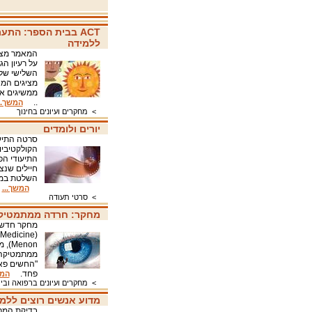
ACT בבית הספר: התע
ללמידה
המאמר מציע
על רעיון ה
מציגים המח
ממשיגים את
..
המשך..
>
מחקרים ועיונים בחינוך
יורים ולומדים
סרטה התיעוד
הקולקטיביו
התיעודי הפ
חיילים שנצי
השלטת במקו
המשך...
>
סרטי תעודה
מחקר: חרדה ממתמטיקה
מחקר חדש ש
non
ממתמטיקה ש
"החשים פאנ
פחד.
המש
>
מחקרים ועיונים ברפואה ובי
מדוע אנשים רוצים ללמ
בדיקת המרכ