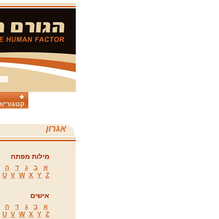
קטגוריות
אגרון
מילות מפתח
א
ב
ג
ד
ה
U
V
W
X
Y
Z
אישים
א
ב
ג
ד
ה
U
V
W
X
Y
Z