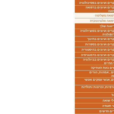
ים ועיונים בפסיכולוגיה
רים ועיונים ברפואה
ואה
פואה משלימה
פואה אלטרנטיבית
יאות שלך
ים ועיונים בסוציולוגיה
ופולגיה
ים ועיונים בחינוך
רים ועיונים בספרות
ים ועיונים בהיסטוריה
רים ועיונים בדמוגרפיה
ים ועיונים בביולוגיה
 החיים
ים בעת העתיקה
ם , אמהות, הורים
ה
ם, אנשי עסקים ואנשי
רפיות, זכרונות ותולדות
ל
לי שואה
י תעודה
ים חדשים