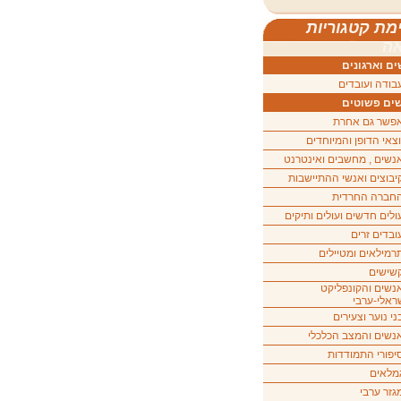
מת קטגוריות
ה
ם וארגונים
בודה ועובדים
ים פשוטים
פשר גם אחרת
וצאי הדופן והמיוחדים
נשים , מחשבים ואינטרנט
יבוצים ואנשי ההתיישבות
חברה החרדית
ולים חדשים ועולים ותיקים
ובדים זרים
רמילאים ומטיילים
שישים
נשים והקונפליקט
ראלי-ערבי
ני נוער וצעירים
נשים והמצב הכלכלי
יפורי התמודדות
מלאים
גזר ערבי