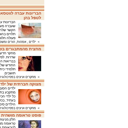
הבריונות עברה לווטסאפ
לטפל בהן
הבריונות ע
שעברה מערכ
הקשר שלהם 
תלויים בהו
פעולה חלופ
>
ילדים , אמהות, הורים ומש
מחצית מהמתבגרים בשד
מחקר חדש מ
שדרות. לפי
בבריאות ה
תושבים.
>
מחקרים ועיונים בפסיכולוגיה
מצוקה חברתית של ילדי
ילדים הסוב
מתקבע בתפק
כל ילדי הכי
בעתיד, בכל
הילדים סימ
>
מחקרים ועיונים בפסיכולוגיה
פוסט טראומה מושהית ש
חלק מניצול
טראומה מוש
לטראומת הר