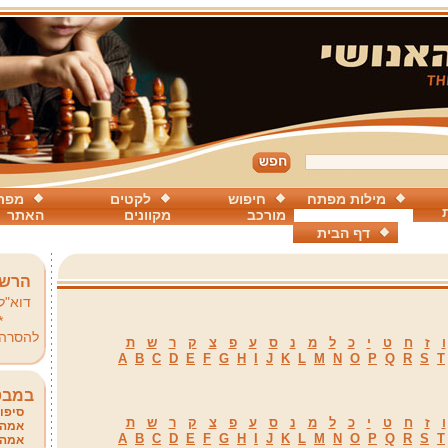
מילות מפתח
חיפוש
לקטים
מפת
מורכב
מקוונים
האתר
דף הבית
הרשמ
דוא"ל
*
להסרה
ו
ז
ח
ט
י
כ
ל
מ
נ
ס
ע
פ
צ
ק
ר
ש
ת
A
B
C
D
E
F
G
H
I
J
K
L
M
N
O
P
Q
R
S
T
במבט
סיפור
ו
ז
ח
ט
י
כ
ל
מ
נ
ס
ע
פ
צ
ק
ר
ש
ת
אמהו
A
B
C
D
E
F
G
H
I
J
K
L
M
N
O
P
Q
R
S
T
אמהו