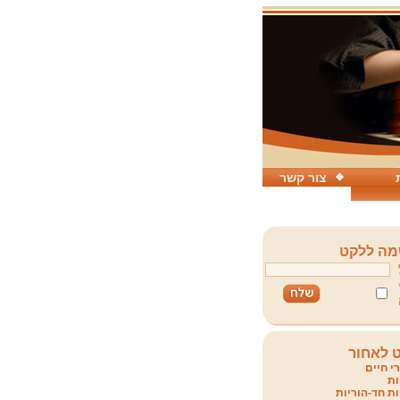
צור קשר
ה ללקט
 לאחור
י חיים
ת
ת חד-הוריות