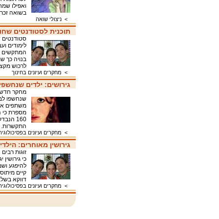
ואפילו שמח
בשואה זכרו
>
ניצולי שואה
תוכנית לסטודנטים שחו
סטודנטים ש
לימודים וע
המתקשים לק
בנויה כך ש
לרכוש מקצ
>
מחקרים ועיונים בחינוך
גירושים: ילדים שנחשפי
מחקר חדש ש
שנחשפו לבג
משתפים את 
מספרת כי ה
התקשרות
>
מחקרים ועיונים בפסיכולוגיה
גירושין מאוחרים: הילד
זוגות רבים
כי גירושין 
להיפגע ושמ
קיים מיתוס 
דווקא בשלב
>
מחקרים ועיונים בפסיכולוגיה