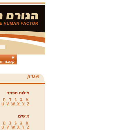
קטגוריות
אגרון
מילות מפתח
א
ב
ג
ד
ה
U
V
W
X
Y
Z
אישים
א
ב
ג
ד
ה
U
V
W
X
Y
Z