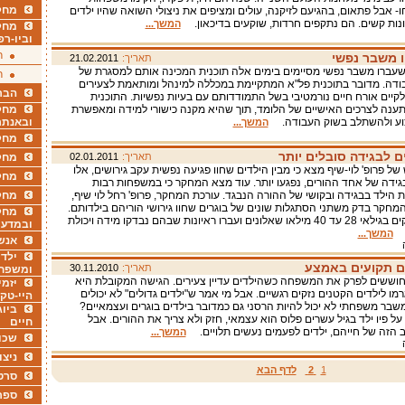
מחקר
ו- אבל פתאום, בהגיעם לזיקנה, עולים ומציפים את ניצולי השואה שהיו ילדים
נות קשים. הם נתקפים חרדות, שוקעים בדיכאון.
המשך...
מחק
וביו-רפ
ר
ו משבר נפשי
תאריך:
21.02.2011
עברו משבר נפשי מסיימים בימים אלה תוכנית המכינה אותם למסגרת של
ר
בודה. מדובר בתוכנית פל"א המתקיימת במכללה למינהל ומותאמת לצעירים
הבר
יים אורח חיים נורמטיבי בשל התמודדותם עם בעיות נפשיות. התוכנית
תענה לצרכים האישיים של הלומד, תוך שהיא מקנה כישורי למידה ומאפשרת
מחקר
וע ולהשתלב בשוק העבודה.
ובאנתר
המשך...
מחקר
ם לבגידה סובלים יותר
תאריך:
02.01.2011
מחק
ל פרופ' לוי-שיף מצא כי מבין הילדים שחוו פגיעה נפשית עקב גירושים, אלו
מחקר
ידה של אחד ההורים, נפגעו יותר. עוד מצא המחקר כי במשפחות רבות
הילד בבגידה ובקושי של ההורה הנבגד. עורכת המחקר, פרופ' רחל לוי שיף,
מחק
מחקר בדק משתני הסתגלות שונים של בוגרים שחוו גירושי הוריהם בילדותם.
מחקר
160 הנבדקים בגילאי 28 עד 40 מילאו שאלונים ועברו ראיונות שבהם נבדקו מידה ויכולת
ובמדעי
.
המשך...
אנש
ילדי
ים תקועים באמצע
תאריך:
30.11.2010
ומשפח
 חוששים לפרק את המשפחה כשהילדים עדיין צעירים. הגישה המקובלת היא
יזמי
יגרמו לילדים הקטנים נזקים רגשיים. אבל מי אמר ש"ילדים גדולים" לא יכולים
היי-טק
שבר משפחתי לא יכול להיות הרסני גם כמדובר בילדים בוגרים ועצמאיים?
ביוג
על פיו ילד בגיל עשרים פלוס הוא עצמאי, חזק ולא צריך את ההורים. אבל
חיים
 הזה של חייהם, ילדים לפעמים נעשים תלויים.
המשך...
שכו
ניצו
1
2
לדף הבא
סרט
ספר