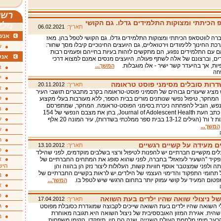
רשי
 הכיתתי ומצוקות התלמידים גדלו. גם הקושי
מלא
תאריך:
06.02.2021
אנשי
ברה לווטסאפ הכיתתי ומצוקות התלמידים גדלו. גם הקושי לטפל בהן. מאז
ת החינוך ללימודים וירטואליים, גם היועצים החינוכיים קיבלו מסך שחור:
ע
עם התלמידים נפגע, הם מתקשים לזהות בעיות בחייהם ופעמים רבות
אנש
רים, וברצונם של אלה לשתף פעולה. היועצים מנסים אמנם למצוא דרכי
יות, אך בהיעדר קשר ישיר - אלו מוגבלות.
המשך...
א
פחה
י
רות סובלים מסימני פוסט טראומה
תאריך:
20.11.2012
א
ציג שיעורים גבוהים של תסמיני פוסט-טראומה בקרב מתבגרים תושבי העיר
ק
 המחקר, טיפול נפשי שנותנים מורים בבית הספר, ללא מעורבות בעלי מקצוע
נפש, הוביל להפחתה ניכרת בסימני הפוסט-טראומה. המחקר, שמתפרסם
ה
החודש של כתב העת Journal of Adolescent Health, בחן את מצבם הנפשי של 154
ע
תלמידי כיתות ז' וח' (הגילים 13-12 בבית ספר ממלכתי בשדרות), עיר המונה 20 אלף
המשך...
ע
ת
ם מעידה על קשיים רגשיים
תאריך:
13.10.2012
ק
לים מקשיים חברתיים יש להפנות לטיפול ורצוי בשלבים מוקדמים, לפני שהילד
א
יד "השעיר לעזאזל" בחברה, לפני שהוא סופג את המתחים החברתיים של
היש
תה ולפני שמצטבר אוסף חוויות קשות, העלולות ליצור נזק הן בהווה והן
 תחומי התפקוד והדימוי העצמי של הילדים.יש לראות בקשיים החברתיים של
ב
פטום המעיד על קושי עמוק יותר בתחום הרגשי שיש לטפל בו.
המשך...
א
ס
ל ניצולי שואה שהיו ילדים בעת השואה
תאריך:
17.04.2012
ג
י השואה שהיו ילדים בעת השואה שייכים לקבוצה שמוגדרת כסובלת מפוסט
הית. אגירת המזון האובססיבית של ניצול השואה היא תגובה מאוחרת
מ
עב מימי מלחמת העולם השנייה. שנה הם חיו, תיפקדו, הקימו משפחות