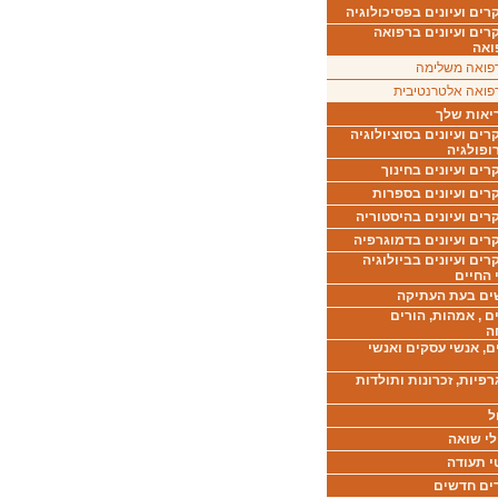
ים ועיונים בפסיכולוגיה
רים ועיונים ברפואה
ואה
פואה משלימה
פואה אלטרנטיבית
יאות שלך
ים ועיונים בסוציולוגיה
ופולגיה
ים ועיונים בחינוך
רים ועיונים בספרות
ים ועיונים בהיסטוריה
רים ועיונים בדמוגרפיה
ים ועיונים בביולוגיה
 החיים
ים בעת העתיקה
ם , אמהות, הורים
ה
ם, אנשי עסקים ואנשי
רפיות, זכרונות ותולדות
ל
לי שואה
י תעודה
ים חדשים