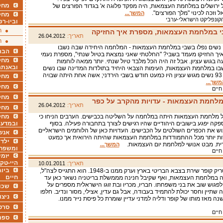
מחקר
ירושלים במלחמת העצמאות, היה מפקד פלוגה א' בגדוד הפורצים של
 וזכה לכינוי "מלך הפורצים".
המשך...
מחק
קונפליקט הישראלי-ערבי
וביו-רפ
ר
בי במלחמת העצמאות, מספרת איך החזיקה
תאריך:
26.04.2012
ר
 נשים נפלו בשבי במלחמת העצמאות - המלחמה היחידה שבה נשבו
הבר
איך החזיקו מעמד בשבי? "החלטתי שאני נמצאת בטיול שנתי", מספרת נעמי
מחקר
ה בגוש עציון. אבל זה היה הכל מלבד טיול שנתי. יותר ממאה לוחמות
ובאנתר
בו במלחמת העצמאות, העימות הצבאי היחיד בתולדות המדינה שבו נשים
נפלו בשבי. 93 נשים מגוש עציון היו כמעט חודש בשבי הירדני; אשה אחת היתה שבויה
מחקר
משך...
מחק
חיים
מחקר
מלחמת העצמאות - עדויות מהקרב על כפר
תאריך:
26.04.2012
מחק
 מלחמת העצמאות היתה במלחמה על השליטה בכבישים. הערבים הניחו כי
מחקר
קה יפגע בישובים היהודיים שהיו רגישים לצורך בתחבורה פעילה. בסוף
ובמדעי
ש את הכפרים השולטים על הכבישים. העדויות כאן של הלוחמים הישראליים
אנש
ות יותר מכל ההתמודדות במלחמת העצמאות שהיתה הירואית אך כמעט
ילדי
ית. מבט אנושי למלחמת יום העצמאות.
המשך...
ומשפח
חיים
יזמי
היי-טק
תאריך:
10.01.2011
ביוג
סמל ג'ון פטריק קופר שירת בצבא הבריטי בארץ וערק ממנו ב-1948. הוא התגייס לצה"ל,
חיים
ה במלחמת העצמאות, ואף שקיבל חנינה מממשלת בריטניה נשאר כאן עד
 לפגוש שוב את בני משפחתו. חבריו, מכריו ובת זוגו הישראלית מספרים על
שכו
שתיין וחסר יכולת להתמיד בעבודה, אבל גם עדין, אצילי, מסור ונדיב. חלפו
ניצו
ותר מ-40 שנה מאז מותו של קופר ודליה למדני עדיין שומרת כל פיסת נייר ממנו.
סרט
חיים
ספר