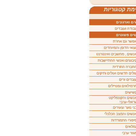
מת קטגוריות
ה
ם וארגונים
בודה ועובדים
ים פשוטים
פשר גם אחרת
וצאי הדופן והמיוחדים
נשים , מחשבים ואינטרנט
יבוצים ואנשי ההתיישבות
חברה החרדית
ולים חדשים ועולים ותיקים
ובדים זרים
רמילאים ומטיילים
שישים
נשים והקונפליקט
ראלי-ערבי
ני נוער וצעירים
נשים והמצב הכלכלי
יפורי התמודדות
מלאים
גזר ערבי