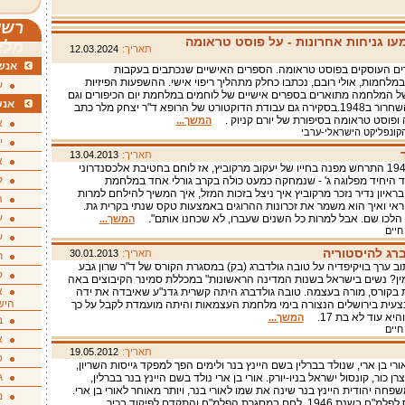
רשי
ו גניחות אחרונות - על פוסט טראומה
מלא
תאריך:
12.03.2024
אנשי
ים העוסקים בפוסט טראומה. הספרים האישיים שנכתבים בעקבות
לחמות, אולי רובם, נכתבו כחלק מתהליך ריפוי אישי. ההשפעות הפיזיות
ע
ל המלחמה מתוארים בספרים אישיים של לוחמים במלחמת יום הכיפורים וגם
אנש
במלחמת השחרור ב1948.בסקירה גם עבודת הדוקטורט של הרופא ד"ר יצחק מלר כתב
ופוסט טראומה בסיפורת של יורם קניוק .
המשך...
א
קונפליקט הישראלי-ערבי
י
תאריך:
13.04.2013
א
בנובמבר 1948 התרחש מפנה בחייו של יעקוב מרקוביץ, אז לוחם בחטיבת אלכסנדרוני
ק
ד היחיד מפלוגה ג' - שנמחקה כמעט כולה בקרב גורלי אחד במלחמת
ראיון נדיר נזכר מרקוביץ איך ניצל בזכות המזל, איך המשיך להילחם למרות
ה
ראי ואיך הוא משמר את זכרונות ההרוגים באמצעות טקס שנתי בקרית גת.
ע
המשך...
חיים
ע
רג להיסטוריה
תאריך:
30.01.2013
ת
וב ערך בויקיפדיה על טובה גולדברג (בק) במסגרת הקורס של ד"ר שרון גבע
ק
ין? נשים בישראל בשנות המדינה הראשונות" במכללת סמינר הקיבוצים באה
א
בקורס, מורה בעצמה. טובה גולדברג היתה קשרית גדנ"ע שאיבדה את ידה
היש
עית בירושלים הנצורה בימי מלחמת העצמאות והיתה מועמדת לקבל על כך
יא עוד לא בת 17.
המשך...
ב
חיים
א
תאריך:
19.05.2012
ס
ורי בן ארי, שנולד בברלין בשם היינץ בנר ולימים הפך למפקד גייסות השריון,
ג
רן כור, קונסול ישראל בניו-יורק. אורי בן ארי נולד בשם היינץ בנר בברלין,
פחה יהודית היינץ בנר שינה את שמו לאורי בנר, ויותר מאוחר לאורי בן ארי.
מ
הוא התגייס לפלמ"ח בשנת 1946, לחם במסגרת הפלמ"ח והתקדם לפיקוד בכיר.