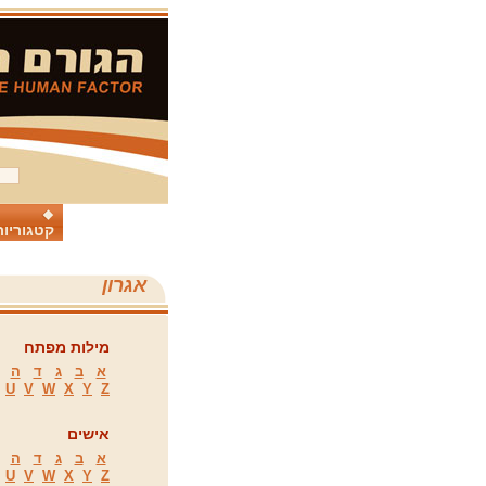
קטגוריות
אגרון
מילות מפתח
א
ב
ג
ד
ה
U
V
W
X
Y
Z
אישים
א
ב
ג
ד
ה
U
V
W
X
Y
Z