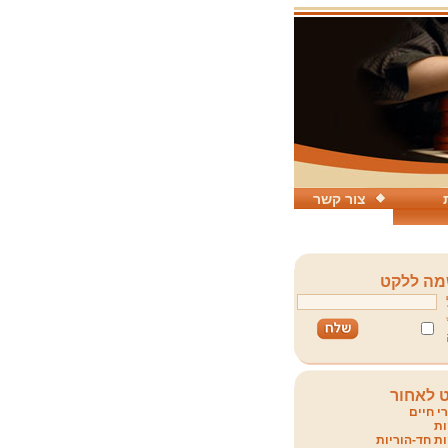
צור קשר
ה ללקט
 לאחור
י חיים
ת
ת חד-הוריות