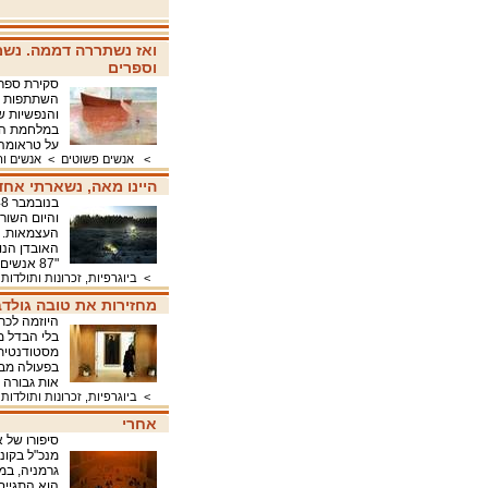
ואז נשתררה דממה. נשמע
וספרים
סקירת ספר
השתתפות במ
והנפשיות ש
על טראומה 
>
אנשים פשוטים
>
אנשים וה
היינו מאה, נשארתי אחד
והיום השור
העצמאות. ב
האובדן הנו
"87 אנשים הלכו שם. אבל למרות כל השנים שעברו, לא שכחנו אותם".
>
ביוגרפיות, זכרונות ותולדות 
מחזירות את טובה גולדב
היוזמה לכת
בלי הבדל מ
מסטודנטית 
בפעולה מבצ
אות גבורה וה
>
ביוגרפיות, זכרונות ותולדות 
אחרי
סיפורו של א
מנכ"ל בקונצ
גרמניה, במש