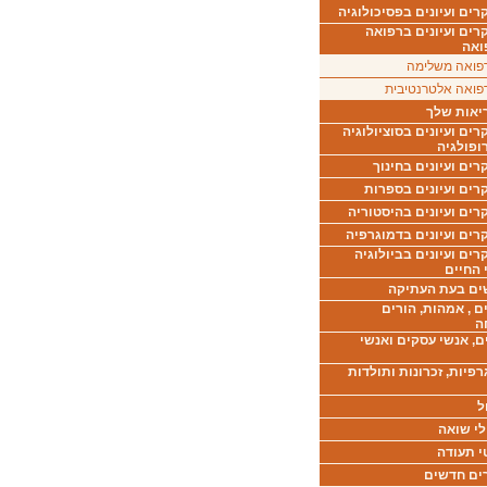
ים ועיונים בפסיכולוגיה
רים ועיונים ברפואה
ואה
פואה משלימה
פואה אלטרנטיבית
יאות שלך
ים ועיונים בסוציולוגיה
ופולגיה
ים ועיונים בחינוך
רים ועיונים בספרות
ים ועיונים בהיסטוריה
רים ועיונים בדמוגרפיה
ים ועיונים בביולוגיה
 החיים
ים בעת העתיקה
ם , אמהות, הורים
ה
ם, אנשי עסקים ואנשי
רפיות, זכרונות ותולדות
ל
לי שואה
י תעודה
ים חדשים