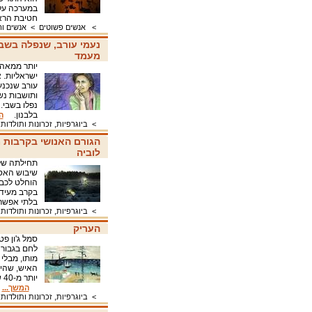
במערכה על 
חטיבת הראל
>
אנשים פשוטים
>
אנשים וה
נעמי עורב, שנפלה בש
מעמד
יותר ממאה
ישראליות. 
עורב שנכנע
ותושבות נש
בלבנון.
ה
>
ביוגרפיות, זכרונות ותולדות 
הגורם האנושי בקרבות 
לוביה
תחילתה של
שיבוש האספ
הוחלט לכבו
בקרב מעיד
בלתי אפשר
>
ביוגרפיות, זכרונות ותולדות 
העריק
לחם בגבור
מותו, מבלי
האיש, שהיה 
י
המשך...
>
ביוגרפיות, זכרונות ותולדות 