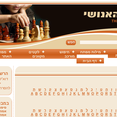
מילות מפתח
חיפוש
לקטים
מפת
מורכב
מקוונים
האתר
דף הבית
הרשמ
דוא"ל
*
להסרה
ו
ז
ח
ט
י
כ
ל
מ
נ
ס
ע
פ
צ
ק
ר
ש
ת
A
B
C
D
E
F
G
H
I
J
K
L
M
N
O
P
Q
R
S
T
במבט
סיפור
ו
ז
ח
ט
י
כ
ל
מ
נ
ס
ע
פ
צ
ק
ר
ש
ת
אמהו
A
B
C
D
E
F
G
H
I
J
K
L
M
N
O
P
Q
R
S
T
אמהו