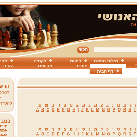
מילות מפתח
חיפוש
לקטים
מפת
מורכב
מקוונים
האתר
דף הבית
הרשמ
דוא"ל
*
להסרה
ו
ז
ח
ט
י
כ
ל
מ
נ
ס
ע
פ
צ
ק
ר
ש
ת
A
B
C
D
E
F
G
H
I
J
K
L
M
N
O
P
Q
R
S
T
במבט
סיפור
ו
ז
ח
ט
י
כ
ל
מ
נ
ס
ע
פ
צ
ק
ר
ש
ת
אמהו
A
B
C
D
E
F
G
H
I
J
K
L
M
N
O
P
Q
R
S
T
אמהו