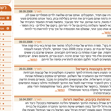
רשי
תאריך:
08.09.2008
מלא
יו שם תמיד, המקובלים. אותם שניים-שלושה ילדים פופולריים שגם לנו,
אנשי
היה נדמה שהם מעבירים את החיים בקלילות ובחן, בעוד אנחנו מתכסים פצעי
ה מזאת, נראה שהיום, עוד יותר מבעבר, נתפשת סוגיית המעמד החברתי של
ע
אי לאושר והצלחה בחיים גם על ידי הוריהם. ביקום של הילדים - בית הספר -
אנש
 אותו כוכב זוהר, שמגלם את הפנטסיה על איך צריך להיראות כדי להיות
משך...
א
פחה
י
תאריך:
09.03.2008
א
 בקר", ספרה החדש של עמיה ליבליך מתאר את קורות באי בית קפה אחד
על החוף, בגבול יפו ובת ים. באביב ובקיץ 2006 נערך המחקר, וליבליך מצאה לעצמה
ק
הקפה, שם ישבה וצפתה בו ובאורחים הקבועים. אנשים שרובם בין ששים
ה
גיעים אליו מדי בוקר כבר שנים הרבה. רובם גברים, מיעוטם נשים. יש בתוכם
משיכים לעבוד חלקם הסכימו להתראיין וסיפרו על חייהם.
המשך...
ע
ע
רתיים בקבוצות בישראל
תאריך:
26.01.2008
ת
 המציג גישה מיוחדת לחקר החשיבה הקולקטיבית של קבוצות חברתיות
ק
מודדות עם ההגמוניה של השלטון. המחקרים עוסקים בשאלות שנויות
ברה הישראלית. אלא שהנושאים הלעוסים זה מכבר, מוארים מזווית חדשה.
א
ך ניתן להסביר שהדרישה לפצל את החינוך לממלכתי וחילוני בשנות החמישים
היש
הממסד, בהקשר של מצוקת עולי תימן, בעוד שהתקוממות יהודי צפון
ב
הפנתרים" נתקלה בניכור ואטימות?!
המשך...
א
 ובאנתרופולגיה
ס
 ואימהות בקיבוץ, שלושה דורות
תאריך:
16.04.2007
דים שגדלו בשיטת החינוך המשותף והלינה המשותפת בקיבוץ? כיצד חוו
ג
 גידול ילדיהן? במה השפיעו שיטת החינוך והחברה הסובבת על בניית
מ
הית? האם נפגמה "חוויית הבית" עקב הפיצול בין שני הבתים? סוגיות אלו