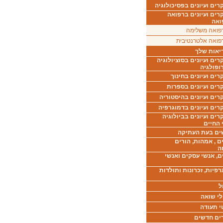
ים ועיונים בפסיכולוגיה
רים ועיונים ברפואה
ואה
פואה משלימה
פואה אלטרנטיבית
יאות שלך
ים ועיונים בסוציולוגיה
ופולגיה
ים ועיונים בחינוך
רים ועיונים בספרות
ים ועיונים בהיסטוריה
רים ועיונים בדמוגרפיה
ים ועיונים בביולוגיה
 החיים
ים בעת העתיקה
ם , אמהות, הורים
ה
ם, אנשי עסקים ואנשי
רפיות, זכרונות ותולדות
ל
לי שואה
י תעודה
ים חדשים