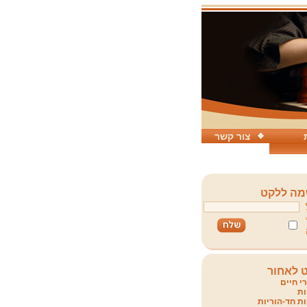
צור קשר
ה ללקט
 לאחור
י חיים
ת
ת חד-הוריות