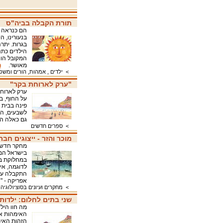
תורת הקבלה בביה"ס
הם כנראה ה
בנעורינו, 
בגרות. יתר
הילדים כתנ
המקובל הוא
מאושר.
ה
>
ילדים , אמהות, הורים ומש
"ערק לארוחת בקר"
ערק לארוחת
פינה בבית 
לשבעים, המ
גם כאלה המ
>
ספרים חדשים
מוכר והזר - ייצוגים חב
מחקר חדשני
בישראל המת
במחלוקת בח
לדוגמה, אי
התקבלה על 
אפריקה - "
>
מחקרים ועיונים בסוציולוגיה
שני בתים לחלום: ילדות
מה חוו היל
האימהות את
הזהות האימ