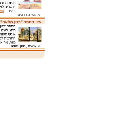
ואחרות נבח
חושפים לפנ
בהם.
המש
>
ספרים חדשים
עיון בספר "בטן מלאה"
הספר "בטן 
תתנו לשם ה
אוסף סיפור
התרבות לבי
מזה, מה א
>
אנשים , מזון ותזונה