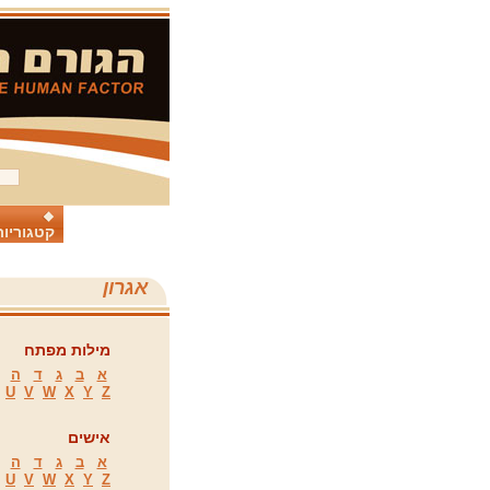
קטגוריות
אגרון
מילות מפתח
א
ב
ג
ד
ה
U
V
W
X
Y
Z
אישים
א
ב
ג
ד
ה
U
V
W
X
Y
Z