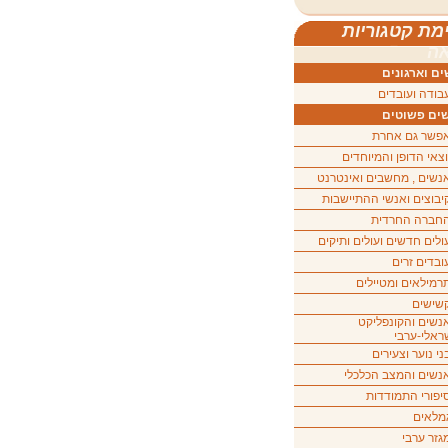
מת קטגוריות
ה
ם וארגונים
בודה ועובדים
ים פשוטים
פשר גם אחרת
וצאי הדופן והמיוחדים
נשים , מחשבים ואינטרנט
יבוצים ואנשי ההתיישבות
חברה החרדית
ולים חדשים ועולים ותיקים
ובדים זרים
רמילאים ומטיילים
שישים
נשים והקונפליקט
ראלי-ערבי
ני נוער וצעירים
נשים והמצב הכלכלי
יפורי התמודדות
מלאים
גזר ערבי