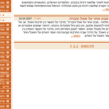
נות לאורך שלושה דורות בקיבוץ. הסיפורים האישיים, האנושיים והמרגשים
מחקר
י הקורא שלושה דורות וכן מעט מתהליכי הטיפול ומההתפתחות שמתרחשת
מחק
ך...
וביו-רפ
ר
 מבט אחר על אוכל וחברה
תאריך:
16.04.2007
ר
מלאה - מבט אחר על אוכל וחברה", מדבר על הקשר בין תרבות ואוכל. אך אל
הבר
זה להטעות אתכם, אין כאן טיול מסעדות נהנתני, תיאורי שווקים אקזוטיים או
ים על מאכלי עמים. הספר הקטן והמרתק הזה, מדבר על הקשר האמיץ בין
מחקר
ן האוכל. על הדרך שבה התרבות קובעת מה יאמר האדם על האוכל ויותר
ובאנתר
ומר האוכל על האדם.
המשך...
מחקר
מחק
לדף הקודם
1
2
3
מחקר
מחק
מחקר
ובמדעי
אנש
ילדי
ומשפח
יזמי
היי-טק
ביוג
חיים
שכו
ניצו
סרט
ספר