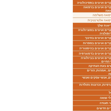
ים ועיונים בפסיכולוגיה
רים ועיונים ברפואה
ואה
פואה משלימה
פואה אלטרנטיבית
יאות שלך
ים ועיונים בסוציולוגיה
ופולגיה
ים ועיונים בחינוך
רים ועיונים בספרות
ים ועיונים בהיסטוריה
רים ועיונים בדמוגרפיה
ים ועיונים בביולוגיה
 החיים
ים בעת העתיקה
ם , אמהות, הורים
ה
ם, אנשי עסקים ואנשי
רפיות, זכרונות ותולדות
ל
לי שואה
י תעודה
ים חדשים