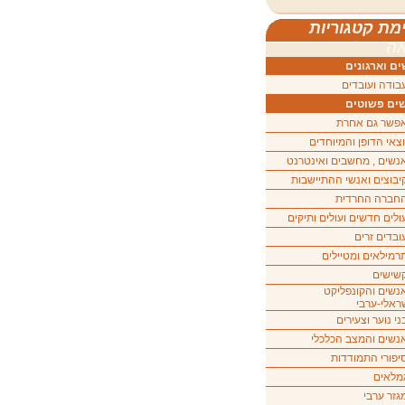
מת קטגוריות
ה
ם וארגונים
בודה ועובדים
ים פשוטים
פשר גם אחרת
וצאי הדופן והמיוחדים
נשים , מחשבים ואינטרנט
יבוצים ואנשי ההתיישבות
חברה החרדית
ולים חדשים ועולים ותיקים
ובדים זרים
רמילאים ומטיילים
שישים
נשים והקונפליקט
ראלי-ערבי
ני נוער וצעירים
נשים והמצב הכלכלי
יפורי התמודדות
מלאים
גזר ערבי