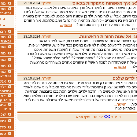
לא: איך משפחות מתפקדות בכאוס
תאריך:
29.10.2024
מחקר
ת ארם, ראשת המעבדה לחקר הגיל הרך באוניברסיטת תל אביב, עוקבת מאז
מחק
נה אחרי התנהגות הורית במצבי משבר • היא מצאה שהורים ישראלים למדו
וביו-רפ
י חירום, אבל יש לזה מחיר. ילד בן שמונה היום כמעט לא מכיר חיים בשגרה.
ר
רוב חייו בין משברים - קורונה, מלחמה, קורונה ב' ושוב מלחמה. איך ההורים
לד בן שמונה מתפקדים בתוך הכאוס הזה?
המשך...
ר
פחה
הבר
י אל שנות ההורות הראשונות.
תאריך:
29.10.2024
מחקר
ד בשנות ההורות הראשונות — שנים מורכבות, אשר לצד ההנאה
ובאנתר
מהבאת ילד לעולם מלוּווֹת לא פעם במטען כבד של קושי, שחיקה ועייפות.
מחקר
ם בלתי נמנעים, והם בבחינת המחיר שנלווה להקמת משפחה. אולם
מחק
ים מאי-הבנה, מתסכול ומטינה. אלו משתקפים בשאלות שכמעט כל הורה
מו — ״למה זה מגיע לי?״ ״איפה טעיתי?״ ״למה הילד משגע אותי?״
מחקר
שאלות שמתחדדות לנוכח האשליה שהורים אחרים משוחררים מהרגשות
מחק
כאלה.
המשך...
מחקר
ובמדעי
ילדים שלכם
תאריך:
29.10.2024
אנש
ות המודרני אינו מתיש רק עבור המבוגרים; הוא גם מבוסס על הנחות לגבי מה
ילדי
ים כדי לשגשג, שאינן נתמכות על ידי ראיות מהעבר האבולוציוני שלנו. לאורך
ומשפח
ריה האנושית, לאנשים היו הרבה ילדים, וילדים הסתובבו בקבוצות חברתיות
 שבהן הם לא היו תחת פיקוח כבד. מעון היום שבו הילדים חווים התעלמות הוא
יזמי
 יותר לחוויה ההיסטורית של טיפול בילדים מאשר ילד שמבלה את היום לבד
היי-טק
מסור.
המשך...
ביוג
 ובאנתרופולגיה
חיים
שכו
>>
1
2
3
17
18
לדף הבא
ניצו
סרט
ספר