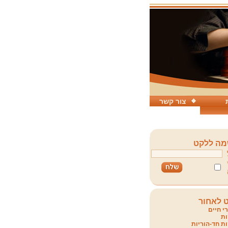
צור קשר
ה ללקט
 לאחור
י חיים
ת
ת חד-הוריות