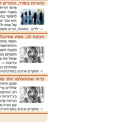
ההורות בסדר, ההורים 
פרופ' דורי
משבר הקורו
לתפקד במצב
הוא עבר את 
של אותו י
>
ילדים , אמהות, הורים ומש
חכמת לב: מסע פסיכולוג
הספר מתמק
וההתרגשות 
מקצת הקשיי
מקצתם נובע
שואל את עצ
וכדומה — 
ומתהיות 
>
מחקרים ועיונים בפסיכולוגיה
כדאי שתתעלמו יותר מה
סגנון ההור
שילדים צריכ
רוב ההיסטו
בין־דוריות
כנראה קרוב
עם הורה 
>
מחקרים ועיונים בסוציולוגיה