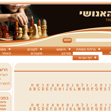
מילות מפתח
חיפוש
לקטים
מפת
מורכב
מקוונים
האתר
דף הבית
הרשמ
דוא"ל
*
להסרה
ו
ז
ח
ט
י
כ
ל
מ
נ
ס
ע
פ
צ
ק
ר
ש
ת
A
B
C
D
E
F
G
H
I
J
K
L
M
N
O
P
Q
R
S
T
במבט
סיפור
ו
ז
ח
ט
י
כ
ל
מ
נ
ס
ע
פ
צ
ק
ר
ש
ת
אמהו
A
B
C
D
E
F
G
H
I
J
K
L
M
N
O
P
Q
R
S
T
אמהו