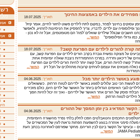
רשי
 מפחידים את הילדים באמצעות החינוך
מלא
תאריך:
18.07.2025
אנשי
מן עסוקים בחינוך לפַּחַד, במקום לתת לילדים פשוט לחזור לחיים, אומר קיזל
ך ופילוסופיה עם ילדים. לדבריו, צריך להפסיק את הניסיונות להרגיע, ולאפשר
ע
חנו חושבים שבגלל שילדים שואלים 'למה' הם מטומטמים, אבל זה לא נכון -
אנש
 כמו גדולי הפילוסופים"
המשך...
פחה
א
ה קורה להורים לילדים עם הפרעת קשב?
י
תאריך:
18.07.2025
יעים על מצוקה נפשית גוברת בקרב הורים לילדים עם הפרעת קשב, עם
א
והים של דיכאון וחרדה. במרכז ההתמודדות ניצבת שאלה יומיומית אחת:
ק
וותר? קשה להיות הורים, אבל קשה יותר להיות הורים לילדים עם הפרעת
ם כאלה מוצאים את עצמם לעיתים קרובות מתהלכים על חבל דק
המשך...
ה
התמודדות
ע
פוגע באושר הילדים יותר מכל
תאריך:
04.06.2025
ע
ים לעשות הכי טוב עלולים לפגוע באושר ילדיהם לטווח הרחוק . כששואלים
לילדים לגבי האיומים הגדולים ביותר על האושר של ילדים היום, כולם מזכירים
ת
בלתי פוסק של הורים אחר האושר של ילדיהם - ואיך זה יכול להיות הפוך
ק
ל הילדים לטווח הרחוק.
המשך...
א
פחה
היש
: הקשר המדאיג בין זמן המסך של ההורים
ב
תאריך:
04.06.2025
ילדים
א
הטלפונים החכמים והטאבלטים הפכו לחלק בלתי נפרד מהשגרה היומיומית,
עלה סימני אזהרה בנוגע להשפעות הפחות נראות לעין של המכשירים על
ס
ים – ובעיקר על הקשר בינם לבין הוריהם. מחקר שפורסם לאחרונה בכתב העת
ג
המשך...
פחה
מ