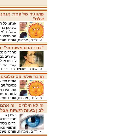
פדגוגיה של פחד: אנחנו
שלנו".
אנחנו כל הז
שעוסק בחינו
שאלות: "אנ
הם מדענים,
>
ילדים , אמהות, הורים ומש
"כדור הרס משפחתי": מ
מחקרים מצב
שיעורים גב
לדרוש או ל
קשב. הורי
>
אנשים פשוטים
>
סיפורי 
הדבר שלפי פסיכולוגים 
הורים שרוצ
פסיכולוגים 
את המרדף ה
לרווחתם ש
>
ילדים , אמהות, הורים ומש
זה לא הילדים - זה אתם
לבין בעיות רגשיות אצל 
בעידן שבו 
מחקר חדש מ
ילדים צעיר
הרפואי JAMA Pediatrics
>
ילדים , אמהות, הורים ומש