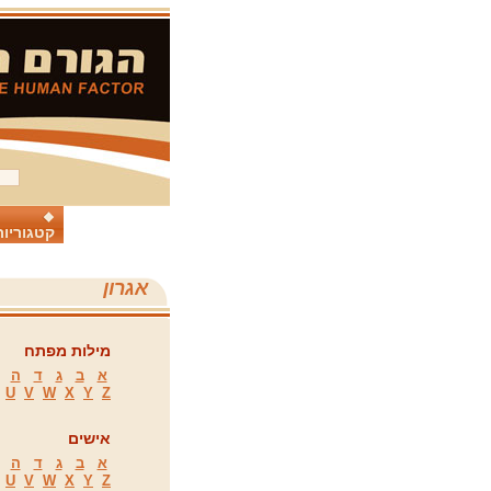
קטגוריות
אגרון
מילות מפתח
א
ב
ג
ד
ה
U
V
W
X
Y
Z
אישים
א
ב
ג
ד
ה
U
V
W
X
Y
Z