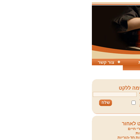
צור קשר
ה ללקט
 לאחור
י חיים
ת
ת חד-הוריות