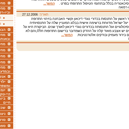
מחקר
סיכאטריה בכלל ובתחומי הטיפול התרופתי בפרט .
המשך...
ו-רפואה
מחק
וביו-רפ
תאריך:
27.12.2006
ר
 ראשון על התנסות בכדורי נוגדי דיכאון וקשיי האבחנה בזיהוי התרופה
על ישראל מדווחת ברשימה אישית בבלוג המעניין שלה על התנסויותיה
ר
יכולוגיים ועל התנסותה בכדורים נוגדי דיכאון לאורך שנים. הביקורת היא על
הבר
ם יש אצבע מאוד קלה על ההדק כשמדובר ברישום התרופות הללו,והם לא
ם בירור מעמיק ובודקים אלטרנטיבות.
מחקר
המשך...
ובאנתר
מחקר
מחק
מחקר
מחק
מחקר
ובמדעי
אנש
ילדי
ומשפח
יזמי
היי-טק
ביוג
חיים
שכו
ניצו
סרט
ספר