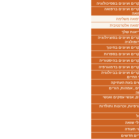
ים ועיונים בפסיכולוגיה
רים ועיונים ברפואה
ואה
פואה משלימה
פואה אלטרנטיבית
יאות שלך
ים ועיונים בסוציולוגיה
ופולגיה
ים ועיונים בחינוך
רים ועיונים בספרות
ים ועיונים בהיסטוריה
רים ועיונים בדמוגרפיה
ים ועיונים בביולוגיה
 החיים
ים בעת העתיקה
ם , אמהות, הורים
ה
ם, אנשי עסקים ואנשי
רפיות, זכרונות ותולדות
ל
לי שואה
י תעודה
ים חדשים