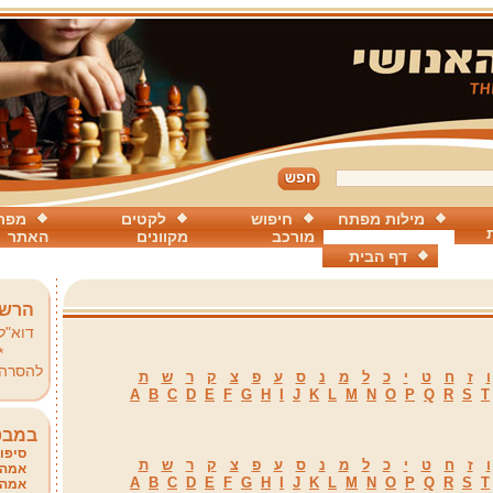
מילות מפתח
חיפוש
לקטים
מפת
מורכב
מקוונים
האתר
דף הבית
הרשמ
דוא"ל
*
להסרה
ו
ז
ח
ט
י
כ
ל
מ
נ
ס
ע
פ
צ
ק
ר
ש
ת
A
B
C
D
E
F
G
H
I
J
K
L
M
N
O
P
Q
R
S
T
במבט
סיפור
ו
ז
ח
ט
י
כ
ל
מ
נ
ס
ע
פ
צ
ק
ר
ש
ת
אמהו
A
B
C
D
E
F
G
H
I
J
K
L
M
N
O
P
Q
R
S
T
אמהו