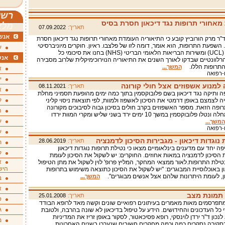
רשי
מאחורי תרופות נגד דיכאון חסרת בסיס
מלא
תאריך:
07.09.2022
אנשי
"ר מרק הורוביץ קובע כי התיאוריה העומדת מאחורי תרופות נגד דיכאון חסרת
השפעת התרופות, הוא אומר, דומה לזו של פלצבו. ראיון. חוקרים מיוניברסיטי
ע
קולג' לונדון (UCL) ומשירות הבריאות הלאומי הבריטי (NHS) בחנו את סיכומי כל
אנש
לוונטיים שבדקו לאורך השנים את התיאוריה הנוירוכימיקלית שלרוב מסבירה
התרופות הללו.
המשך...
א
ו-רפואה
י
 למנוע אשפוזים אצל חולי קורונה
תאריך:
08.11.2021
א
ה ותיקה נגד דיכאון בשם פלובוקסמין בתוך כמה ימים מהופעת תסמיני מחלת
ק
ה לצמצם באופן דרמטי את הסיכון לאשפוז ולמוות, לפי תוצאות ניסוי קליני
רופה הזאת. מספר האשפוזים בקרב חולים בסיכון גבוה לסיבוכים מקורונה
ה
שנדבקו במחלה ונטלו פלובוקסמין במשך 10 ימים ירד בשני שליש ומקרי המוות ירדו
ע
המשך...
ו-רפואה
ע
נוגדות דיכאון - מגבירות הסיכון לדמנציה
תאריך:
28.06.2019
ת
פה יחד עם מדענים בינלאומיים מצאו כי נטילת תרופות נוגדות דיכאון
ק
 הסיכון לדמנציה במאות אחוזים. החוקרים: יש לשקול את הסיכון לעומת
א
ילת התרופות.לאור ממצאי המחקר, המליץ פרופ' לוין לשקול את מתן הטיפול
היש
ון באוכלוסיית המבוגרים: "יש לשקול את הסיכון כתוצאה משימוש בתרופות
און, לעומת היתרונות שלהם אצל אנשים מבוגרים".
המשך...
ב
א
- תמונת מצב
תאריך:
25.01.2008
ס
תפרסמים מאות מאמרים בעיתונים רפואיים שונים וקשה מאד לרופא הבודד
ג
 כל העדכונים והחידושים. הידע על טיפול בדיכאון לא שונה בהרבה, ולטובת
לנכון ד"ר ירדן לוינסקי, רופא פסיכאטור, לסקור באופן זריז את המדיניות
מ
סקירה נסקרים כמה וכמה מחקרים חשובים שנערכו בשנים האחרונות