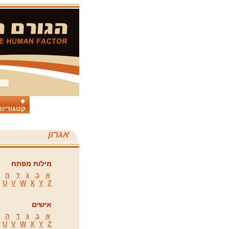
קטגוריות
אגרון
מילות מפתח
א
ב
ג
ד
ה
U
V
W
X
Y
Z
אישים
א
ב
ג
ד
ה
U
V
W
X
Y
Z