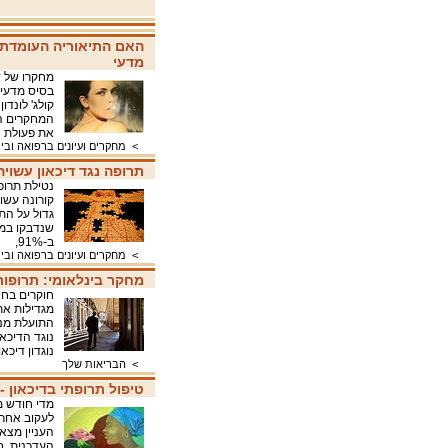
האם התיאוריה העומדת 
מדעי
מחקרו של ד
בסיס מדעי. 
המחקרים הר
את פעולת 
>
מחקרים ועיונים ברפואה ובי
תרופה נגד דיכאון עשויה
נטילת תרופ
קורונה עשוי
גדול על הת
ב-91%,
>
מחקרים ועיונים ברפואה ובי
מחקר בינלאומי: תרופות 
חוקרים בחי
מגדילות את
התועלת מנט
נוגד הדיכא
נוגדון דיכ
>
הבריאות שלך
טיפול תרופתי בדיכאון 
מדי חודש מ
לעקוב אחרי
העניין מצא 
העדכנית. ב