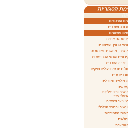
מת קטגוריות
ה
ם וארגונים
בודה ועובדים
ים פשוטים
פשר גם אחרת
וצאי הדופן והמיוחדים
נשים , מחשבים ואינטרנט
יבוצים ואנשי ההתיישבות
חברה החרדית
ולים חדשים ועולים ותיקים
ובדים זרים
רמילאים ומטיילים
שישים
נשים והקונפליקט
ראלי-ערבי
ני נוער וצעירים
נשים והמצב הכלכלי
יפורי התמודדות
מלאים
גזר ערבי