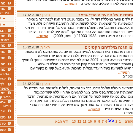
מחקר
ת הפנאי לא היו פעילים ספורטיבית.
המשך...
מחק
וביו-רפ
פרות על הנוער היהודי גרמני
תאריך:
17.12.2010
ר
בכנס ספרות ילדים ונוער במכללת דוד ילין בדצמבר 2010 ד"ר חנה לבנת דנה בשאלה
משפיעה על המציאות ויכולה לשנות אותה. התשובה הייתה כן ולא. מצד
ר
 לא מנעה את מלחמת העולם השנייה, מצד שני על הנוער היהודי הגרמני
הבר
יעה. הרצאתה התבססה על ספרה המחקרי "כמה יפה להיות יהודי: עיצוב
בגרמניה בשנים 1933-1938 " (יד ושם, 2009).
מחקר
המשך...
ובאנתר
מחקר
ו הגנה מילדיהם הקטינים
תאריך:
15.12.2010
רונות מתמודד בית המשפט לענייני משפחה עם בקשות כמעט לא נתפסות
מחק
הוצאת צו הגנה נגד ילדיהם הקטינים ולהרחקתם מהבית. כתוצאה
מחקר
מהתרחבות מימדי התופעה תוקן ב-2007 החוק למניעת אלימות במשפחה, ונוסף לו סעיף
מיוחד בחוק העוסק בהוצאת צו הגנה מפני קטין.מחקר מצא כי והעלה כי 49%
מחק
מבני-הנוער הגיעו לפשיעה בשל היעדר גבולות וסמכות, 45% בשל קשיים בקשר עם
מחקר
.
המשך...
ובמדעי
וצעירים
אנש
תאריך:
14.12.2010
ילדי
ית על היכולת של כל אדם, בכל גיל ומעמד, לחלום ולהגשים. זוהי סדרה על
ומשפח
אמיתית שעומדת בפני אדם צעיר להגשים את חייו ללא קשר למעמד
יזמי
נומי שלו. ככזאת קשה לומר על הסדרה אם היא מדכאת או מנחמת. הדבר
היי-טק
ד שאפשר לומר כאשר מתבוננים בה כתוכנית על מוביליות חברתית, היא
ביוג
עיר הוא אדם מעורר השתאות. משך שש שנים עקבו יוצרי הסדרה אחרי
חיים
דו את תהפוכות חייו.
המשך...
שכו
וצעירים
ניצו
<<
קודם
1
2
6
7
8
9
10
11
12
13
לדף הבא
סרט
ספר