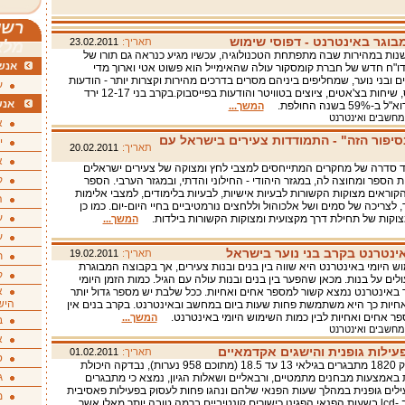
רשי
מבוגר באינטרנט - דפוסי שימוש
תאריך:
23.02.2011
מלא
נות במהירות שבה מתפתחת הטכנולוגיה, עכשיו מגיע כנראה גם תורו של
אנשי
דו"ח חדש של חברת קומסקור עולה שהאימייל הוא פשוט אטי וארוך מדי
ים ובני נוער, שמחליפים ביניהם מסרים בדרכים מהירות וקצרות יותר - הודעות
ע
אס-אם-אס, שיחות בצ'אטים, ציוצים בטוויטר והודעות בפייסבוק.בקרב בני 12-17 ירד
אנש
 בשנה החולפת.
המשך...
מחשבים ואינטרנט
א
סיפור הזה" - התמודדות צעירים בישראל עם
י
תאריך:
20.02.2011
א
סדרה של מחקרים המתייחסים למצבי לחץ ומצוקה של צעירים ישראלים
ק
 הספר ומחוצה לה, במגזר היהודי - החילוני והדתי, ובמגזר הערבי. הספר
הקוראים מצוקות הקשורות לבעיות אישיות, לבעיות בלימודים, למצבי אלימות
ה
לצריכה של סמים ושל אלכוהול וללחצים נורמטיביים בחיי היום-יום. כמו כן
ע
וקות של תחילת דרך מקצועית ומצוקות הקשורות בילדות.
המשך...
ע
ינטרנט בקרב בני נוער בישראל
תאריך:
19.02.2011
ת
ש היומי באינטרנט היא שווה בין בנים ובנות צעירים, אך בקבוצה המבוגרת
ק
ולים על בנות. מכאן שהפער בין בנים ובנות עולה עם הגיל. כמות הזמן היומי
א
ר באינטרנט נמצא קשור למספר אחים ואחיות. ככל שלבת יש מספר גדול יותר
היש
חיות כך היא משתמשת פחות שעות ביום במחשב ובאינטרנט. בקרב בנים אין
פר אחים ואחיות לבין כמות השימוש היומי באינטרנט.
המשך...
ב
מחשבים ואינטרנט
א
ילות גופנית והישגים אקדמאיים
תאריך:
01.02.2011
ס
המחקר בדק 1820 מתבגרים בגילאי 13 עד 18.5 (מתוכם 958 נערות), נבדקה היכולת
ג
 באמצעות מבחנים מתמטיים, ורבאליים ושאלות הגיון, נמצא כי מתבגרים
ילים גופנית במהלך שעות הפנאי שלהם ונהגו פחות לעסוק בפעילות פאסיבית
מ
כגון צפייה ב -lcd בשעות הפנאי הפגינו כישורים קונטיביים ברמה טובה יותר מאלו אשר