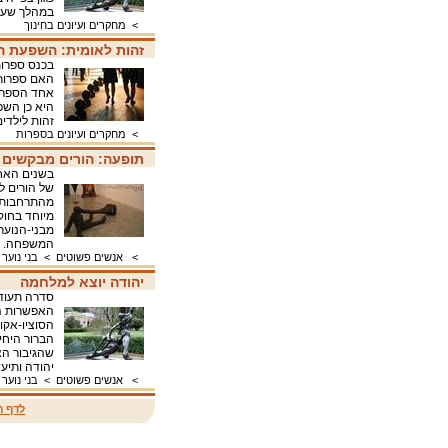
במהלך שעו
>
מחקרים ועיונים בחינוך
זהות לאומית: השפעת הס
האם ספרות 
אחד הספרות
היא כן השפ
זהות לילדים יהודים 
>
מחקרים ועיונים בספרות
תופעה: הורים מבקשים צ
בשנים האח
של הורים ל
המשפחה
>
אנשים פשוטים
>
בני נוער 
יהודה יוצא למלחמה
סדרה תעודת
האפשרות ה
הסוציו-אקו
הברור היחי
שהגיבור הצ
יהודה ותיע
>
אנשים פשוטים
>
בני נוער 
לדף ה