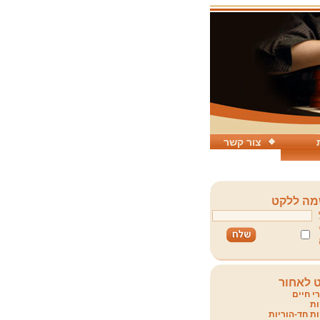
צור קשר
ה ללקט
 לאחור
י חיים
ת
ת חד-הוריות