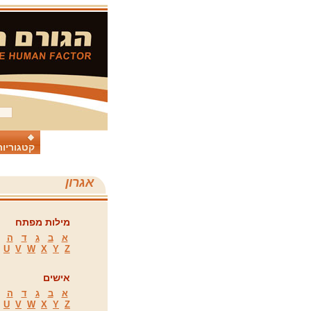
קטגוריות
אגרון
מילות מפתח
א
ב
ג
ד
ה
U
V
W
X
Y
Z
אישים
א
ב
ג
ד
ה
U
V
W
X
Y
Z