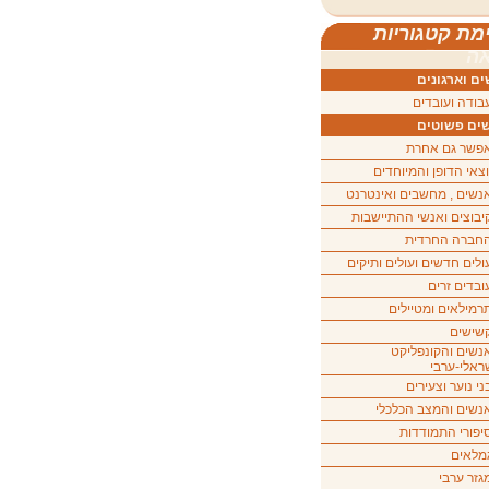
מת קטגוריות
ה
ם וארגונים
בודה ועובדים
ים פשוטים
פשר גם אחרת
וצאי הדופן והמיוחדים
נשים , מחשבים ואינטרנט
יבוצים ואנשי ההתיישבות
חברה החרדית
ולים חדשים ועולים ותיקים
ובדים זרים
רמילאים ומטיילים
שישים
נשים והקונפליקט
ראלי-ערבי
ני נוער וצעירים
נשים והמצב הכלכלי
יפורי התמודדות
מלאים
גזר ערבי