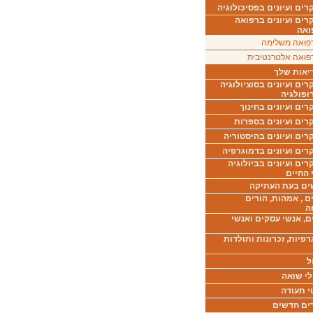
ים ועיונים בפסיכולוגיה
רים ועיונים ברפואה
ואה
פואה משלימה
פואה אלטרנטיבית
יאות שלך
ים ועיונים בסוציולוגיה
ופולגיה
ים ועיונים בחינוך
רים ועיונים בספרות
ים ועיונים בהיסטוריה
רים ועיונים בדמוגרפיה
ים ועיונים בביולוגיה
 החיים
ים בעת העתיקה
ם , אמהות, הורים
ה
ם, אנשי עסקים ואנשי
רפיות, זכרונות ותולדות
ל
לי שואה
י תעודה
ים חדשים