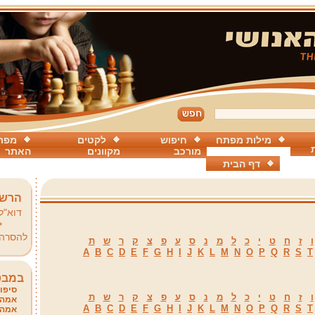
מילות מפתח
חיפוש
לקטים
מפת
מורכב
מקוונים
האתר
דף הבית
הרשמ
דוא"ל
*
להסרה
ו
ז
ח
ט
י
כ
ל
מ
נ
ס
ע
פ
צ
ק
ר
ש
ת
A
B
C
D
E
F
G
H
I
J
K
L
M
N
O
P
Q
R
S
T
במבט
סיפור
ו
ז
ח
ט
י
כ
ל
מ
נ
ס
ע
פ
צ
ק
ר
ש
ת
אמהו
A
B
C
D
E
F
G
H
I
J
K
L
M
N
O
P
Q
R
S
T
אמהו