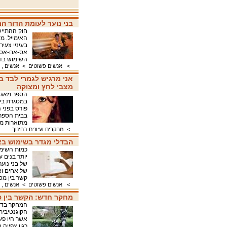
בני נוער לעומת הדור ה
חוק ההתייש
האימייל. מ
בעיניי צעיר
השימוש בדוא"ל ב-59%
>
אנשים פשוטים
>
אנשים , 
אני מרגיש לגמרי לבד ב
מצבי לחץ ומצוקה
הספר מאגד 
במסגרת בית
פורס בפני 
בבית הספר, 
מתוארות מצ
>
מחקרים ועיונים בחינוך
הבדלי מגדר בשימוש בא
כמות השימו
יותר בנים ע
של בני נוע
של אחים וא
קשר בין מס
>
אנשים פשוטים
>
אנשים , 
מחקר חדש: הקשר בין פע
הקוגנטיבית
אשר היו פע