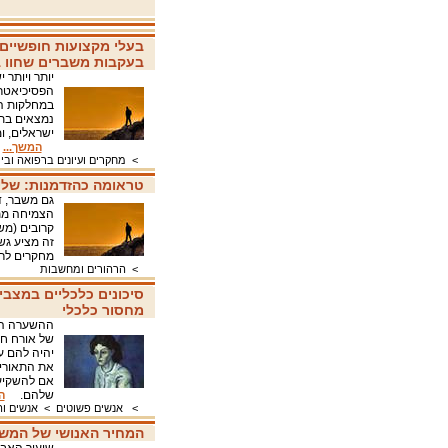
בעלי מקצועות חופשיים
בעקבות משברים שחוו ב
יותר ויותר
הפסיכיאטרי
במחלקות הס
ישראלים, ו
המשך...
>
מחקרים ועיונים ברפואה ובי
טראומה כהזדמנות: של
גם משבר, ד
הצמיחה מת
קרובים (משפ
זה מציע גשר
מחקרים לר
>
הרהורים ומחשבות
סיכונים כלכליים במצבי
מחסור כלכלי
ההשערה המר
של אורח חי
יהיה להם ע
את התאורי
אם להשקיע 
שלהם.
ה
>
אנשים פשוטים
>
אנשים ו
המחיר האנושי של המשבר