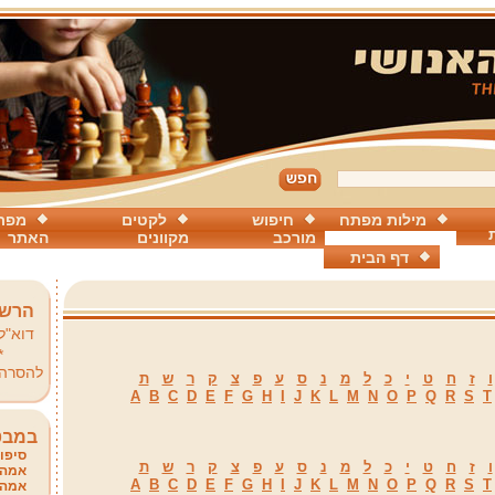
מילות מפתח
חיפוש
לקטים
מפת
מורכב
מקוונים
האתר
דף הבית
הרשמ
דוא"ל
*
להסרה
ו
ז
ח
ט
י
כ
ל
מ
נ
ס
ע
פ
צ
ק
ר
ש
ת
A
B
C
D
E
F
G
H
I
J
K
L
M
N
O
P
Q
R
S
T
במבט
סיפור
ו
ז
ח
ט
י
כ
ל
מ
נ
ס
ע
פ
צ
ק
ר
ש
ת
אמהו
A
B
C
D
E
F
G
H
I
J
K
L
M
N
O
P
Q
R
S
T
אמהו