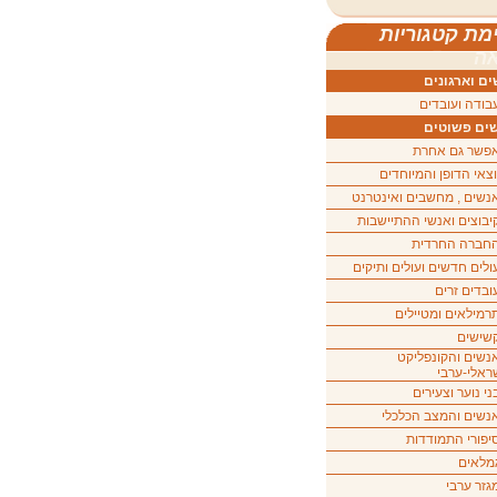
מת קטגוריות
ה
ם וארגונים
בודה ועובדים
ים פשוטים
פשר גם אחרת
וצאי הדופן והמיוחדים
נשים , מחשבים ואינטרנט
יבוצים ואנשי ההתיישבות
חברה החרדית
ולים חדשים ועולים ותיקים
ובדים זרים
רמילאים ומטיילים
שישים
נשים והקונפליקט
ראלי-ערבי
ני נוער וצעירים
נשים והמצב הכלכלי
יפורי התמודדות
מלאים
גזר ערבי