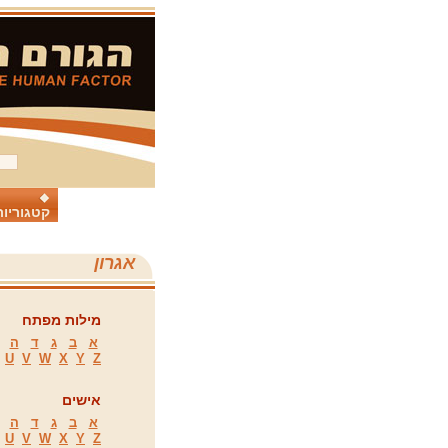
קטגוריות
אגרון
מילות מפתח
א
ב
ג
ד
ה
U
V
W
X
Y
Z
אישים
א
ב
ג
ד
ה
U
V
W
X
Y
Z