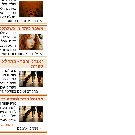
הולך וגדל.
באתונה; לי
הסביר האיש
וגורלם של 
>
מחקרים ועיונים בדמוגרפיה
משבר כיתה ז': כשלתלמ
רון היה תל
שב הביתה מ
רבים. אבל 
דרסטית במו
הזדמנויות 
>
ילדים , אמהות, הורים ומש
"אנחנו והם" - מתהליכי
ספרית
פיצולים וקי
אווירה מתו
המפוצלות יכ
השטח, ולה
השלילי על
>
מחקרים ועיונים בפסיכולוגיה
ממנהל בכיר למנקה רצפ
מרק קופר ה
לאחר מכן נ
שידוע כעת ב
המשך...
>
אנשים וארגונים