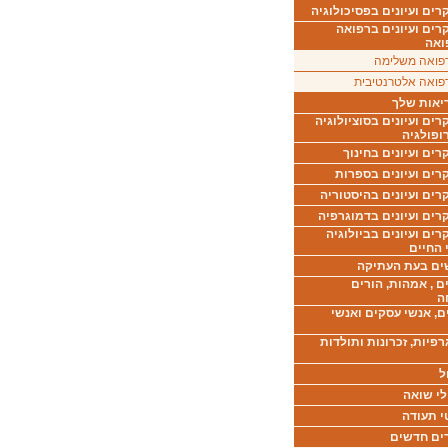
ים ועיונים בפסיכולוגיה
רים ועיונים ברפואה
ואה
פואה משלימה
פואה אלטרנטיבית
יאות שלך
ים ועיונים בסוציולוגיה
ופולגיה
ים ועיונים בחינוך
רים ועיונים בספרות
ים ועיונים בהיסטוריה
רים ועיונים בדמוגרפיה
ים ועיונים בביולוגיה
 החיים
ים בעת העתיקה
ם , אמהות, הורים
ה
ם, אנשי עסקים ואנשי
רפיות, זכרונות ותולדות
ל
לי שואה
י תעודה
ים חדשים