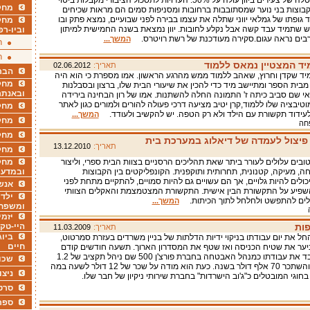
שיעור האבטלה של צעירים ביוון עולה על 50%. העדויות לתסכול הציבורי מקבלות ביטוי
מחקר
 קבוצות בני נוער שמסתובבות ברחובות ומסניפות סמים הם מראות שכיחים
ד גופתו של גמלאי יווני שתלה את עצמו בבירה לפני שבועיים, נמצא פתק ובו
מחק
 שתמיד עבד קשה אבל נקלע לחובות. יוון נמצאת בשנה החמישית למיתון
וביו-רפ
רבים נראה עגום.סקירה מעודכנת של רשת רויטרס.
המשך...
ר
ר
יד המצטיין נמאס ללמוד
תאריך:
02.06.2012
הבר
מיד שקדן וחרוץ, שאהב ללמוד ממש מהרגע הראשון. אמו מספרת כי הוא היה
מחקר
בית הספר ומתיישב מיד כדי להכין את שיעורי הבית שלו, ברצון ובסבלנות
ובאנתר
אי שם סביב כיתה ז' התמונה החלה להשתנות. אמו של רון הבחינה בירידה
טיבציה שלו ללמוד,קרן יטיב מציעה דרכי פעולה להורים ולמורים כגון לאתר
מחקר
לעידוד תקשורת עם הילד ולא רק הטפה. יש להקשיב ולעודד.
המשך...
מחק
פחה
מחקר
 פיצול לעמדה של דיאלוג במערכת בית
תאריך:
13.12.2010
מחק
טובים עלולים לעורר ביתר שאת תהליכים הרסניים בצוות הבית ספרי, וליצור
מחקר
חה, מעיקה, קטנונית, תחרותית ותוקפנית. הקונפליקטים בין הקבוצות
ובמדעי
ולים להיות גלויים, אך הם עשויים גם להיות סמויים, להתקיים מתחת לפני
אנש
שפיע על התקשורת הבין אישית. התקשורת המצטמצמת והאקלים הצוותי
ילדי
ולים להתפשט ולחלחל לתוך הכיתות.
המשך...
ומשפח
יזמי
ות
היי-טק
תאריך:
11.03.2009
ביוג
חל את יום עבודתו בניקוי ידיות הדלתות של בניין משרדים בעזרת סמרטוט,
חיים
יער את שטיח הכניסה ואז שטף את המסדרון הארוך. תשעה חודשים קודם
לכן הוא איבד את עבודתו כמנהל האבטחה בחברת פורצ'ן 500 שם ניהל תקציב של 1.2
שכו
מיליון דולר והשתכר 70 אלף דולר בשנה. כעת הוא מודה על שכר של 12 דולר לשעה במה
ניצו
חוגי המובטלים כ"ג'וב הישרדות" בחברת שירותי ניקיון של חבר שלו.
סרט
ספר