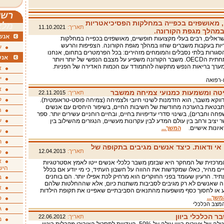
רשי
, מאושפזים בכפייה במחלקות הפסיכיאטריות
מלא
תאריך:
11.10.2021
מהלך מגפת הקורונה.
אנשי
 ישראלים, רבים בעלי מקצועות חופשיים, מאושפזים בכפייה במחלקות
ות בעקבות משברים שחוו במהלך מגפת הקורונה. הצפיפות והרעש
ע
גורות בלתי נסבלים והמומחים מזהירים: בכל הפרמטרים בתחום, אנחנו
אנש
נמצאים בתחתית הOECD. משבר הקורונה משפיע על מצבם הנפשי של יותר ויותר
מערך בריאות הנפש מתקשה להתמודד עם הכמות האדירה של הפניות.
א
י
ו-רפואה
א
יטה ומשמעות כמנועי צמיחה ממשבר
תאריך:
22.11.2015
ק
ווקא משבר, הוא הזדמנות לשינוי חיובי ולצמיחה (צמיחה פוסט-טראומטית).
בטאת בהערכה מחודשת של חשיבות החיים, בשיפור היחסים עם אנשים
ה
חה וחברים), בשינוי סדרי עדיפויות בחיים, ובחיים רוחניים עשירים יותר. ספר
ע
 יציב ורחב בין עולם המדע לבין עקרונות מעשיים, הנגזרים מהשילוב בין
איונות אישיים.
המשך...
ע
ת
 אי ודאות. כיצד אנשים מגיבים בתקופה של
תאריך:
12.04.2013
ק
א
כזית של המחקר היא שבזמן משבר כלכלי אנשים ייטו לאמץ אסטרטגיות
היש
ים מהיר, כאלו שמקדשות את ההווה על חשבון העתיד, כי מי יודע אם בכלל
תיד. הרעיון שעומד בפני החוקרים הוא מרחיק לכת אפילו יותר. הם בוחנים
ב
ה שאנשים לא רק מגיבים לסביבות משתנות כיום, אלא שההחלטות שלהם
א
או לחסוך כסף מושפעות מהתנאים הסביבתיים שאפיינו את תקופת הילדות
משך...
ס
המצב הכלכלי
ג
 הכלכלי ביוון
תאריך:
22.06.2012
מ