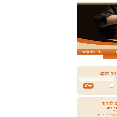
צור קשר
ה ללקט
 לאחור
י חיים
ת
ת חד-הוריות