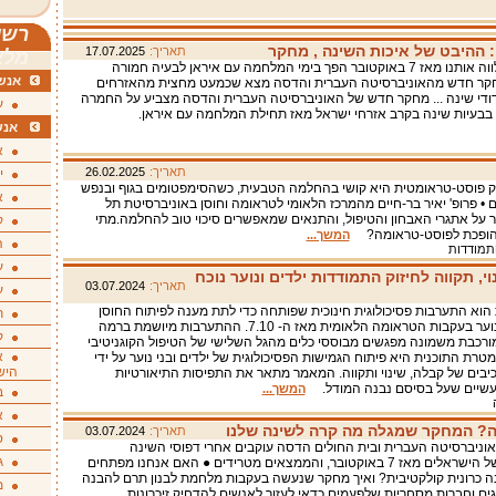
רשי
 ההיבט של איכות השינה , מחקר
תאריך:
17.07.2025
מלא
הקושי שמלווה אותנו מאז 7 באוקטובר הפך בימי המלחמה עם איראן לבעיה חמורה
אנשי
קר חדש מהאוניברסיטה העברית והדסה מצא שכמעט מחצית מהאזרחים
ודי שינה ... מחקר חדש של האוניברסיטה העברית והדסה מצביע על החמרה
ע
בעיות שינה בקרב אזרחי ישראל מאז תחילת המלחמה עם איראן.
אנש
א
תאריך:
26.02.2025
י
 פוסט-טראומטית היא קושי בהחלמה הטבעית, כשהסימפטומים בגוף ובנפש
א
ם • פרופ' יאיר בר-חיים מהמרכז הלאומי לטראומה וחוסן באוניברסיטת תל
 על אתגרי האבחון והטיפול, והתנאים שמאפשרים סיכוי טוב להחלמה.מתי
ק
הופכת לפוסט-טראומה?
המשך...
ה
התמודדות
ע
י, תקווה לחיזוק התמודדות ילדים ונוער נוכח
תאריך:
03.07.2024
ע
הוא התערבות פסיכולוגית חינוכית שפותחה כדי לתת מענה לפיתוח החוסן
ת
של ילדים ונוער בעקבות הטראומה הלאומית מאז ה- 7.10. ההתערבות מיושמת ברמה
ק
ורכבת משמונה מפגשים מבוססי כלים מהגל השלישי של הטיפול הקוגניטיבי
א
טרת התוכנית היא פיתוח הגמישות הפסיכולוגית של ילדים ובני נוער על ידי
היש
יבים של קבלה, שינוי ותקווה. המאמר מתאר את התפיסות התיאורטיות
עשיים שעל בסיסם נבנה המודל.
המשך...
ב
א
ה? המחקר שמגלה מה קרה לשינה שלנו
תאריך:
03.07.2024
ס
וניברסיטה העברית ובית החולים הדסה עוקבים אחרי דפוסי השינה
ג
והחלומות של הישראלים מאז 7 באוקטובר, והממצאים מטרידים ● האם אנחנו מפתחים
 כרונית קולקטיבית? ואיך מחקר שנעשה בעקבות מלחמת לבנון תרם להבנה
מ
גים וחברות מסחריות שלפעמים כדאי לעזור לאנשים להדחיק זיכרונות