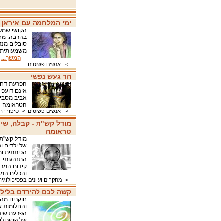
ימי המלחמה עם איראן :
בהרבה. מח
סובלים מנד
משמעותית ב
המשך...
>
אנשים פשוטים
הר געש נפשי
הפרעת דחק
אינם דועכי
אביב מסביר
הטראומה 
>
אנשים פשוטים
>
סיפורי 
מודל קש"ת - קבלה, שינו
טראומה
מודל קש"ת 
הכיתתית ומ
התנהגותי. מ
קידום המרכ
והכלים המ
>
מחקרים ועיונים בפסיכולוגיה
קשה לכם להירדם בליל
חוקרים מהא
הפרעת שינה
של פסיכולו