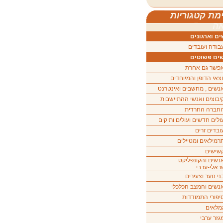
מת קטגוריות
ה
ם וארגונים
בודה ועובדים
ים פשוטים
פשר גם אחרת
וצאי הדופן והמיוחדים
נשים , מחשבים ואינטרנט
יבוצים ואנשי ההתיישבות
חברה החרדית
ולים חדשים ועולים ותיקים
ובדים זרים
רמילאים ומטיילים
שישים
נשים והקונפליקט
ראלי-ערבי
ני נוער וצעירים
נשים והמצב הכלכלי
יפורי התמודדות
מלאים
גזר ערבי