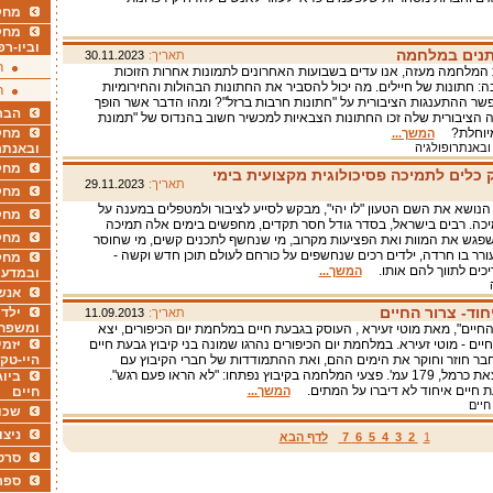
מחקר
מחק
וביו-רפ
תנים במלחמה
תאריך:
30.11.2023
ר
 המלחמה מעזה, אנו עדים בשבועות האחרונים לתמונות אחרות הזוכות
ה: חתונות של חיילים. מה יכול להסביר את החתונות הבהולות והחירומיות
ר
שר ההתענגות הציבורית על "חתונות חרבות ברזל"? ומהו הדבר אשר הופך
הבר
הציבורית שלה זכו החתונות הצבאיות למכשיר חשוב בהנדוס של "תמונת
המיוחלת?
מחקר
המשך...
 ובאנתרופולגיה
ובאנתר
מחקר
ק כלים לתמיכה פסיכולוגית מקצועית בימי
תאריך:
29.11.2023
מחק
הנושא את השם הטעון "לו יהי", מבקש לסייע לציבור ולמטפלים במענה על
מחקר
כה. רבים בישראל, בסדר גודל חסר תקדים, מחפשים בימים אלה תמיכה
מחק
שפגש את המוות ואת הפציעות מקרוב, מי שנחשף לתכנים קשים, מי שחוסר
ורר בו חרדה, ילדים רכים שנחשפים על כורחם לעולם תוכן חדש וקשה -
מחקר
יכים לתווך להם אותו.
המשך...
ובמדעי
אנש
חוד- צרור החיים
ילדי
תאריך:
11.09.2013
ומשפח
החיים", מאת מוטי זעירא , העוסק בגבעת חיים במלחמת יום הכיפורים, יצא
חיים - מוטי זעירא. במלחמת יום הכיפורים נהרגו שמונה בני קיבוץ גבעת חיים
יזמי
בר חוזר וחוקר את הימים ההם, ואת ההתמודדות של חברי הקיבוץ עם
היי-טק
אסונם. הוצאת כרמל, 179 עמ'. פצעי המלחמה בקיבוץ נפתחו: "לא הראו פעם רגש".
ביוג
ת חיים איחוד לא דיברו על המתים.
המשך...
חיים
חיים
שכו
ניצו
1
2
3
4
5
6
7
לדף הבא
סרט
ספר