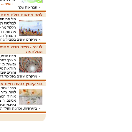
המשך...
>
הבריאות שלך
למה פתאום כולם מתח
מול תמונות
לבולטות רב
הללו? מה פ
את התהודה 
הנצחון" 
>
מחקרים ועיונים בסוציולוגיה
לו יהי - מיזם חדש מספ
המלחמה
מיזם חדש, 
הצורך בתמי
נפשית: מי 
הוודאות מע
והורים שצר
>
מחקרים ועיונים בפסיכולוגיה
בני קיבוץ גבעת חיים אי
ספר "צרור 
לאור. צרור 
איחוד. המח
בקיבוץ גבע
>
ביוגרפיות, זכרונות ותולדות 