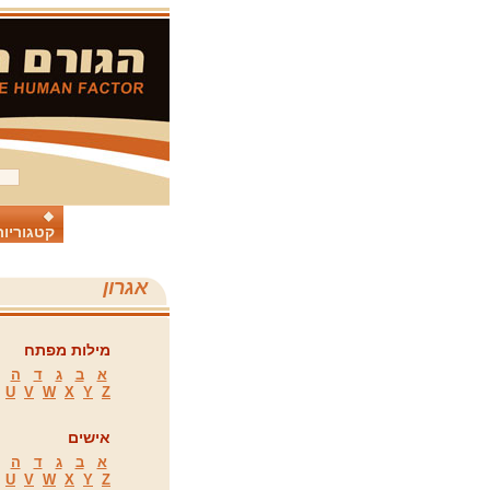
קטגוריות
אגרון
מילות מפתח
א
ב
ג
ד
ה
U
V
W
X
Y
Z
אישים
א
ב
ג
ד
ה
U
V
W
X
Y
Z