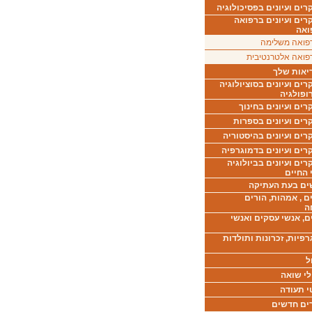
ים ועיונים בפסיכולוגיה
רים ועיונים ברפואה
ואה
פואה משלימה
פואה אלטרנטיבית
יאות שלך
ים ועיונים בסוציולוגיה
ופולגיה
ים ועיונים בחינוך
רים ועיונים בספרות
ים ועיונים בהיסטוריה
רים ועיונים בדמוגרפיה
ים ועיונים בביולוגיה
 החיים
ים בעת העתיקה
ם , אמהות, הורים
ה
ם, אנשי עסקים ואנשי
רפיות, זכרונות ותולדות
ל
לי שואה
י תעודה
ים חדשים