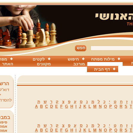
מילות מפתח
חיפוש
לקטים
מפת
מורכב
מקוונים
האתר
דף הבית
הרשמ
דוא"ל
*
להסרה
ו
ז
ח
ט
י
כ
ל
מ
נ
ס
ע
פ
צ
ק
ר
ש
ת
A
B
C
D
E
F
G
H
I
J
K
L
M
N
O
P
Q
R
S
T
במבט
סיפור
ו
ז
ח
ט
י
כ
ל
מ
נ
ס
ע
פ
צ
ק
ר
ש
ת
אמהו
A
B
C
D
E
F
G
H
I
J
K
L
M
N
O
P
Q
R
S
T
אמהו