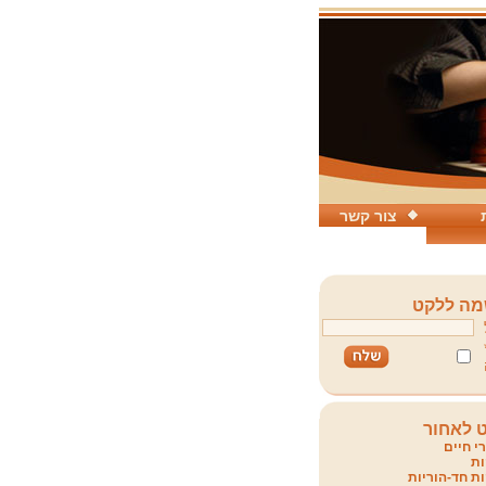
צור קשר
ה ללקט
 לאחור
י חיים
ת
ת חד-הוריות