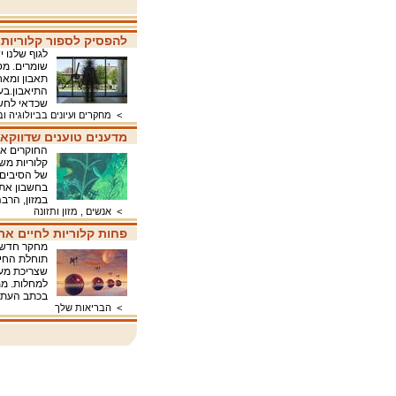
להפסיק לספור קלוריות
לגוף שלנו 
שומרים. מס
תאבון ומאח
התיאבון.בע
שכדאי לחשו
>
מחקרים ועיונים בביולוגיה ו
מדענים טוענים שדווקא 
החוקרים אומ
קלוריות מש
של הסיבים.
בחשבון את 
במזון, הרב
>
אנשים , מזון ותזונה
פחות קלוריות לחיים ארו
מחקר חדש מ
תוחלת החיי
שצריכת מעט
למחלות. ממ
בכתב העת בנושא ב
>
הבריאות שלך