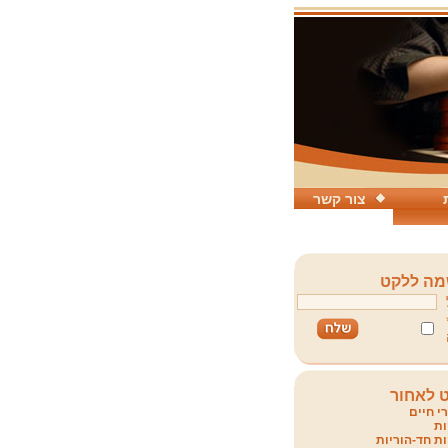
צור קשר
ה ללקט
 לאחור
י חיים
ת
ת חד-הוריות