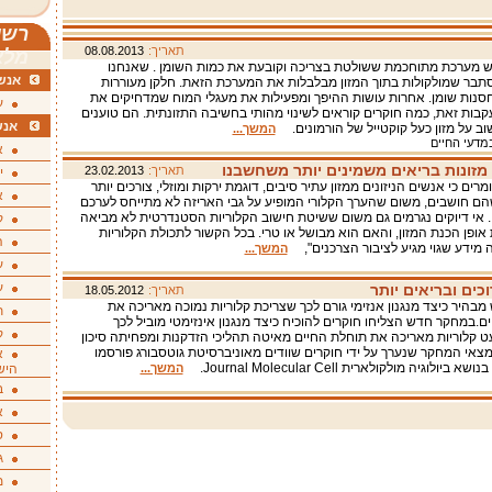
רשי
תאריך:
08.08.2013
מלא
יש מערכת מתוחכמת ששולטת בצריכה וקובעת את כמות השומן . שאנחנו
אנשי
תבר שמולקולות בתוך המזון מבלבלות את המערכת הזאת. חלקן מעוררות
סנות שומן. אחרות עושות ההיפך ומפעילות את מעגלי המוח שמדחיקים את
ע
קבות זאת, כמה חוקרים קוראים לשינוי מהותי בחשיבה התזונתית. הם טוענים
אנש
ב על מזון כעל קוקטייל של הורמונים.
המשך...
במדעי החיים
א
מזונות בריאים משמינים יותר משחשבנו
תאריך:
23.02.2013
י
רים כי אנשים הניזונים ממזון עתיר סיבים, דוגמת ירקות ומוזלי, צורכים יותר
א
הם חושבים, משום שהערך הקלורי המופיע על גבי האריזה לא מתייחס לערכם
 אי דיוקים נגרמים גם משום ששיטת חישוב הקלוריות הסטנדרטית לא מביאה
ק
אופן הכנת המזון, והאם הוא מבושל או טרי. בכל הקשור לתכולת הקלוריות
ה
ה מידע שגוי מגיע לציבור הצרכנים",
המשך...
ע
ע
כים ובריאים יותר
תאריך:
18.05.2012
בהיר כיצד מנגנון אנזימי גורם לכך שצריכת קלוריות נמוכה מאריכה את
ת
ם.במחקר חדש הצליחו חוקרים להוכיח כיצד מנגנון אינזימטי מוביל לכך
ק
 קלוריות מאריכה את תוחלת החיים מאיטה תהליכי הזדקנות ומפחיתה סיכון
צאי המחקר שנערך על ידי חוקרים שוודים מאוניברסיטת גוטסבורג פורסמו
א
יולוגיה מולקולארית Journal Molecular Cell.
המשך...
היש
ב
א
ס
ג
מ