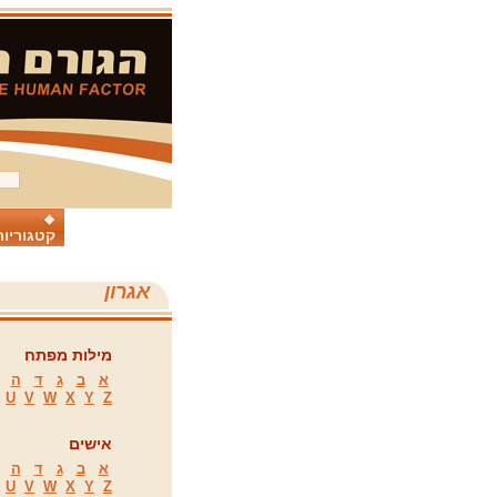
קטגוריות
אגרון
מילות מפתח
א
ב
ג
ד
ה
U
V
W
X
Y
Z
אישים
א
ב
ג
ד
ה
U
V
W
X
Y
Z