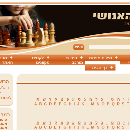
מילות מפתח
חיפוש
לקטים
מפת
מורכב
מקוונים
האתר
דף הבית
הרשמ
דוא"ל
*
להסרה
ו
ז
ח
ט
י
כ
ל
מ
נ
ס
ע
פ
צ
ק
ר
ש
ת
A
B
C
D
E
F
G
H
I
J
K
L
M
N
O
P
Q
R
S
T
במבט
סיפור
ו
ז
ח
ט
י
כ
ל
מ
נ
ס
ע
פ
צ
ק
ר
ש
ת
אמהו
A
B
C
D
E
F
G
H
I
J
K
L
M
N
O
P
Q
R
S
T
אמהו