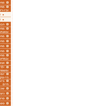
מחקר
מחק
וביו-רפ
ר
ר
הבר
מחקר
ובאנתר
מחקר
מחק
מחקר
מחק
מחקר
ובמדעי
אנש
ילדי
ומשפח
יזמי
היי-טק
ביוג
חיים
שכו
ניצו
סרט
ספר