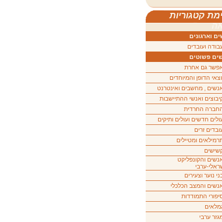
מת קטגוריות
ה
ם וארגונים
בודה ועובדים
ים פשוטים
פשר גם אחרת
וצאי הדופן והמיוחדים
נשים , מחשבים ואינטרנט
יבוצים ואנשי ההתיישבות
חברה החרדית
ולים חדשים ועולים ותיקים
ובדים זרים
רמילאים ומטיילים
שישים
נשים והקונפליקט
ראלי-ערבי
ני נוער וצעירים
נשים והמצב הכלכלי
יפורי התמודדות
מלאים
גזר ערבי