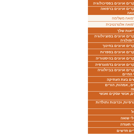
ים ועיונים בפסיכולוגיה
רים ועיונים ברפואה
ואה
פואה משלימה
פואה אלטרנטיבית
יאות שלך
ים ועיונים בסוציולוגיה
ופולגיה
ים ועיונים בחינוך
רים ועיונים בספרות
ים ועיונים בהיסטוריה
רים ועיונים בדמוגרפיה
ים ועיונים בביולוגיה
 החיים
ים בעת העתיקה
ם , אמהות, הורים
ה
ם, אנשי עסקים ואנשי
רפיות, זכרונות ותולדות
ל
לי שואה
י תעודה
ים חדשים