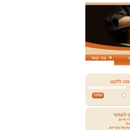
צור קשר
ה ללקט
 לאחור
י חיים
ת
ת חד-הוריות