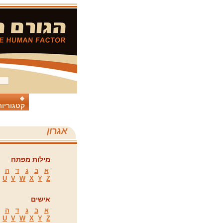
קטגוריות
אגרון
מילות מפתח
א
ב
ג
ד
ה
U
V
W
X
Y
Z
אישים
א
ב
ג
ד
ה
U
V
W
X
Y
Z