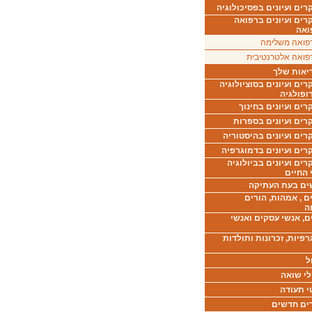
ים ועיונים בפסיכולוגיה
רים ועיונים ברפואה
ואה
פואה משלימה
פואה אלטרנטיבית
יאות שלך
ים ועיונים בסוציולוגיה
ופולגיה
ים ועיונים בחינוך
רים ועיונים בספרות
ים ועיונים בהיסטוריה
רים ועיונים בדמוגרפיה
ים ועיונים בביולוגיה
 החיים
ים בעת העתיקה
ם , אמהות, הורים
ה
ם, אנשי עסקים ואנשי
רפיות, זכרונות ותולדות
ל
לי שואה
י תעודה
ים חדשים