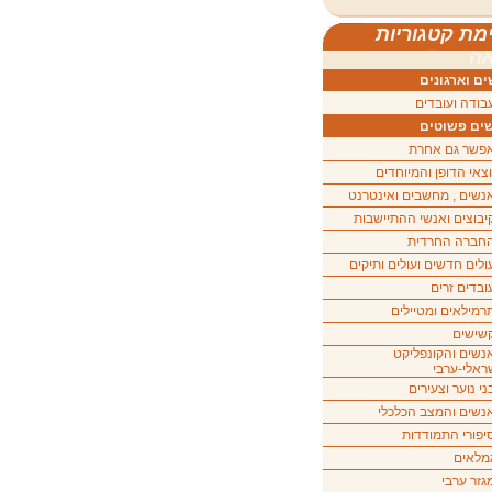
מת קטגוריות
ה
ם וארגונים
בודה ועובדים
ים פשוטים
פשר גם אחרת
וצאי הדופן והמיוחדים
נשים , מחשבים ואינטרנט
יבוצים ואנשי ההתיישבות
חברה החרדית
ולים חדשים ועולים ותיקים
ובדים זרים
רמילאים ומטיילים
שישים
נשים והקונפליקט
ראלי-ערבי
ני נוער וצעירים
נשים והמצב הכלכלי
יפורי התמודדות
מלאים
גזר ערבי