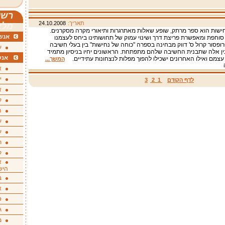
רשי
תאריך:
24.10.2008
מלא
ישות הוא ספר מרתק, שופע שאלות מאתרגרות ותיאורי מקרה מסקרנים.
אנשי
סוחפת ומאפשרת פריצת דרך ושינוי עמוק של תחושותינו ביחס לעצמנו
פרופסור קרול ס' דווק מבחינה בספרה "כוחה של נחישות" בין בעלי חשיבה
ע
ן אלה שתבנית החשיבה שלהם מתפתחת. הראשונים יחיו בניסיון מתמיד
אנש
עצמם ואילו האחרונים ישכילו להפוך מפלות לנצחונות עתידיים.
המשך...
א
י
לדף הקודם
1
2
3
א
ק
ה
ע
ע
ת
ק
א
היש
ב
א
ס
ג
מ