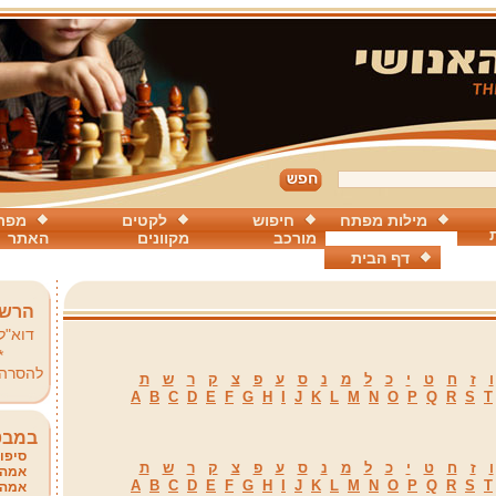
מילות מפתח
חיפוש
לקטים
מפת
מורכב
מקוונים
האתר
דף הבית
הרשמ
דוא"ל
*
להסרה
ו
ז
ח
ט
י
כ
ל
מ
נ
ס
ע
פ
צ
ק
ר
ש
ת
A
B
C
D
E
F
G
H
I
J
K
L
M
N
O
P
Q
R
S
T
במבט
סיפור
ו
ז
ח
ט
י
כ
ל
מ
נ
ס
ע
פ
צ
ק
ר
ש
ת
אמהו
A
B
C
D
E
F
G
H
I
J
K
L
M
N
O
P
Q
R
S
T
אמהו