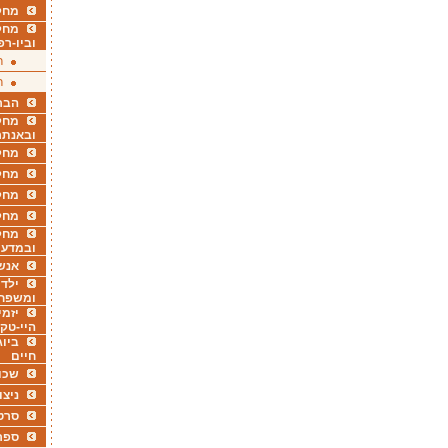
מחקר
מחק
וביו-רפ
ר
ר
הבר
מחקר
ובאנתר
מחקר
מחק
מחקר
מחק
מחקר
ובמדעי
אנש
ילדי
ומשפח
יזמי
היי-טק
ביוג
חיים
שכו
ניצו
סרט
ספר