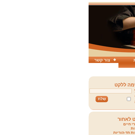
צור קשר
ה ללקט
 לאחור
י חיים
ת
ת חד-הוריות