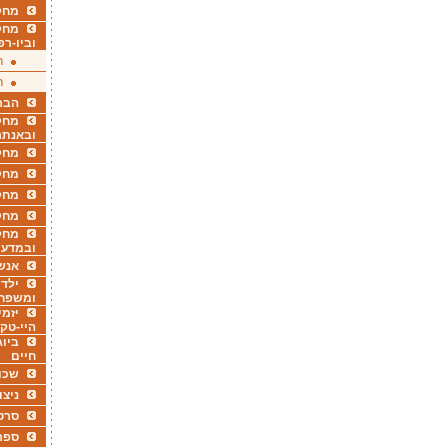
מחקר
מחק
וביו-רפ
ר
ר
הבר
מחקר
ובאנתר
מחקר
מחק
מחקר
מחק
מחקר
ובמדעי
אנש
ילדי
ומשפח
יזמי
היי-טק
ביוג
חיים
שכו
ניצו
סרט
ספר