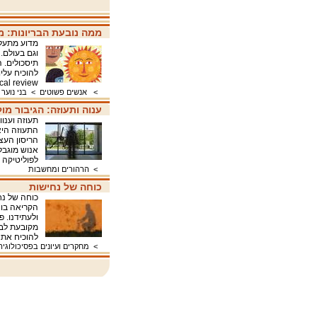
ממה נובעת הבריונות: מ
מדוע מתעלל
וגם בעולם.
תיסכולים. 
להוכיח על
an sociological review
>
אנשים פשוטים
>
בני נוער 
ענוה ותעוזה: הגיבור מול
תעוזה וענוו
התעוזה היא
הריסון העצ
אנוש מוגבל
לפוליטיקה 
>
הרהורים ומחשבות
כוחה של נחישות
כוחה של נח
הקריאה בו 
ולעתידנו. 
מקובעת לבי
להוכיח את 
>
מחקרים ועיונים בפסיכולוגיה