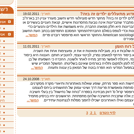
רשי
דוע מתעללים ילדים זה בזה?
תאריך:
19.02.2011
מלא
ים ילדים זה בזה? מחקר חדש סוציולוגי חדש וחשוב מעורר עניין רב בארה"ב
אנשי
 מתברר שהבריונות אינה נובעת מחסרונות אישיים, קנאת העניים בעשירים או
הבריונות היא חלק ממארג החברה, והיא משמשת את הילדים והנערים כדי
ע
יונות וכדי לטפס בסולם החברתי!המחקר המסכם התפרסם בכתב העת החשוב
אנש
Americ והחוקר הראשי הוא פרופסור רוברט פריס.
המשך...
וצעירים
א
 רוח הזמן
תאריך:
11.01.2011
י
ה שלובות זו בזו, מגבילות ומאזנות זו את זו, ומעצימות אחת את השניה.
א
 ביסוד הדחף למאמץ נמרץ, לביטוי עצמי, להטביע חותם. הענווה היא ביסוד
מי, היכולת לאפשר מרחב מחיה לאחר ולשונה, ההכרה כי השפעתו של בן
ק
ת לזמן ולמקום ותלויה בגורמים שאינם בשליטתו. המשקל המכריע שיש
ה
במפעל המדעי הוא הפרה בוטה של המאזן בין ענווה ותעוזה.
המשך...
ע
ע
תאריך:
24.10.2008
ישות הוא ספר מרתק, שופע שאלות מאתרגרות ותיאורי מקרה מסקרנים.
ת
סוחפת ומאפשרת פריצת דרך ושינוי עמוק של תחושותינו ביחס לעצמנו
ק
פרופסור קרול ס' דווק מבחינה בספרה "כוחה של נחישות" בין בעלי חשיבה
ן אלה שתבנית החשיבה שלהם מתפתחת. הראשונים יחיו בניסיון מתמיד
א
עצמם ואילו האחרונים ישכילו להפוך מפלות לנצחונות עתידיים.
המשך...
היש
ב
א
לדף הקודם
1
2
3
ס
ג
מ