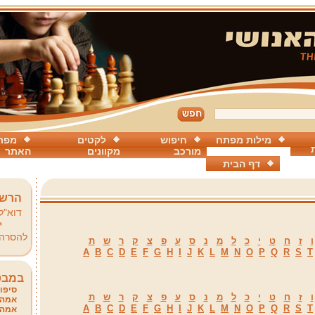
מילות מפתח
חיפוש
לקטים
מפת
מורכב
מקוונים
האתר
דף הבית
הרשמ
דוא"ל
*
להסרה
ו
ז
ח
ט
י
כ
ל
מ
נ
ס
ע
פ
צ
ק
ר
ש
ת
A
B
C
D
E
F
G
H
I
J
K
L
M
N
O
P
Q
R
S
T
במבט
סיפור
ו
ז
ח
ט
י
כ
ל
מ
נ
ס
ע
פ
צ
ק
ר
ש
ת
אמהו
A
B
C
D
E
F
G
H
I
J
K
L
M
N
O
P
Q
R
S
T
אמהו