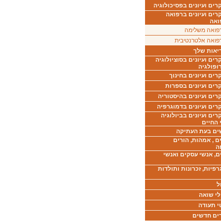
ים ועיונים בפסיכולוגיה
רים ועיונים ברפואה
ואה
פואה משלימה
פואה אלטרנטיבית
יאות שלך
ים ועיונים בסוציולוגיה
ופולגיה
ים ועיונים בחינוך
רים ועיונים בספרות
ים ועיונים בהיסטוריה
רים ועיונים בדמוגרפיה
ים ועיונים בביולוגיה
 החיים
ים בעת העתיקה
ם , אמהות, הורים
ה
ם, אנשי עסקים ואנשי
רפיות, זכרונות ותולדות
ל
לי שואה
י תעודה
ים חדשים