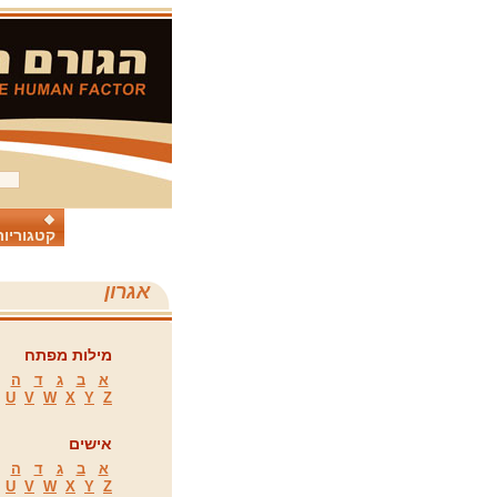
קטגוריות
אגרון
מילות מפתח
א
ב
ג
ד
ה
U
V
W
X
Y
Z
אישים
א
ב
ג
ד
ה
U
V
W
X
Y
Z