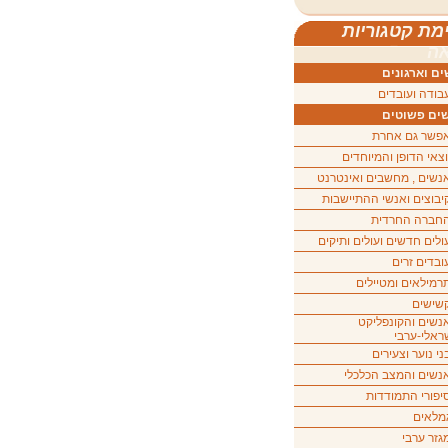
מת קטגוריות
ה
ם וארגונים
בודה ועובדים
ים פשוטים
פשר גם אחרת
וצאי הדופן והמיוחדים
נשים , מחשבים ואינטרנט
יבוצים ואנשי ההתיישבות
חברה החרדית
ולים חדשים ועולים ותיקים
ובדים זרים
רמילאים ומטיילים
שישים
נשים והקונפליקט
ראלי-ערבי
ני נוער וצעירים
נשים והמצב הכלכלי
יפורי התמודדות
מלאים
גזר ערבי