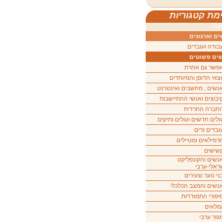
מת קטגוריות
ה
ם וארגונים
בודה ועובדים
ים פשוטים
פשר גם אחרת
וצאי הדופן והמיוחדים
נשים , מחשבים ואינטרנט
יבוצים ואנשי ההתיישבות
חברה החרדית
ולים חדשים ועולים ותיקים
ובדים זרים
רמילאים ומטיילים
שישים
נשים והקונפליקט
ראלי-ערבי
ני נוער וצעירים
נשים והמצב הכלכלי
יפורי התמודדות
מלאים
גזר ערבי