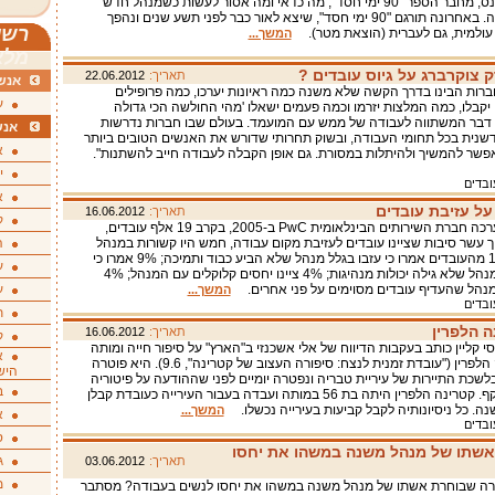
מייקל ווטקינס, מחבר הספר "90 ימי חסד", מה כדאי ומה אסור לעשות כשמנהל חדש
נכנס לחברה. באחרונה תורגם "90 ימי חסד", שיצא לאור כבר לפני תשע שנים ונהפך
רשי
עולמית, גם לעברית (הוצאת מטר).
המשך...
מלא
צוקרברג על גיוס עובדים ?
תאריך:
22.06.2012
אנשי
חברות הבינו בדרך הקשה שלא משנה כמה ראיונות יערכו, כמה פרופילים
ע
ם יקבלו, כמה המלצות יזרמו וכמה פעמים ישאלו 'מהי החולשה הכי גדולה
ן דבר המשתווה לעבודה של ממש עם המועמד. בעולם שבו חברות נדרשות
אנש
נית בכל תחומי העבודה, ובשוק תחרותי שדורש את האנשים הטובים ביותר
א
 אפשר להמשיך ולהיתלות במסורת. גם אופן הקבלה לעבודה חייב להשתנות".
י
ובדים
א
על עזיבת עובדים
תאריך:
16.06.2012
ק
ממחקר שערכה חברת השירותים הבינלאומית PwC ב-2005, בקרב 19 אלף עובדים,
ך עשר סיבות שציינו עובדים לעזיבת מקום עבודה, חמש היו קשורות במנהל
ה
הישיר: 13% מהעובדים אמרו כי עזבו בגלל מנהל שלא הביע כבוד ותמיכה; 9% אמרו כי
ע
עזבו בגלל מנהל שלא גילה יכולות מנהיגות; 4% ציינו יחסים קלוקלים עם המנהל; 4%
מנהל שהעדיף עובדים מסוימים על פני אחרים.
ע
המשך...
ובדים
ת
ה הלפרין
תאריך:
16.06.2012
ק
סי קליין כותב בעקבות הדיווח של אלי אשכנזי ב"הארץ" על סיפור חייה ומותה
א
של קטרינה הלפרין ("עובדת זמנית לנצח: סיפורה העצוב של קטרינה", 9.6). היא פוטרה
היש
שכת התיירות של עיריית טבריה ונפטרה יומיים לפני שההודעה על פיטוריה
ב
נכנסה לתוקף. קטרינה הלפרין היתה בת 56 במותה ועבדה בעבור העירייה כעובדת קבלן
המשך...
א
ובדים
ס
אשתו של מנהל משנה במשהו את יחסו
ג
תאריך:
03.06.2012
מ
רה שבוחרת אשתו של מנהל משנה במשהו את יחסו לנשים בעבודה? מסתבר