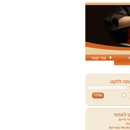
צור קשר
ה ללקט
 לאחור
י חיים
ת
ת חד-הוריות