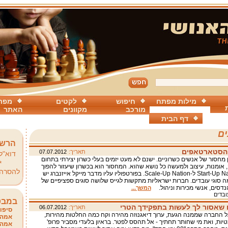
מילות מפתח
חיפוש
לקטים
מפת
מורכב
מקוונים
האתר
דף הבית
ים
הרשמ
 הסטארטאפים
תאריך:
07.07.2012
דוא"ל
 מחסור של אנשים כשרוניים. ישנם לא מעט יזמים בעלי כשרון יצירתי בתחום
*
, אומנות, עיצוב ולמעשה כל נושא שהוא. המחסור הוא בכשרון שיעזור להפוך
להסרה
את ה-Start-Up Nation ל-Scale-Up Nation. בפורטפוליו עליו מדבר מייקל אייזנברג יש
 סוגי עובדים. חברות ישראליות מתקשות לגייס שלושה סוגים ספציפיים של
נדסים, אנשי מכירות וניהול.
המשך...
ובדים
במבט
 שאסור לך לעשות בתפקידך הטרי
תאריך:
06.07.2012
סיפור
 החברה שממנה הגעת, ערוך דיאגנוזה מהירה וקח כמה החלטות מהירות,
אמהו
יות, ואת מי שחותר תחתיך - אל תהסס לפטר. בראיון בלעדי מסביר פרופ'
אמהו