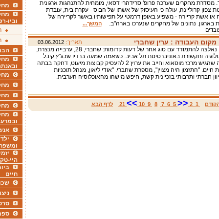
ד. מסדרת מחקרים שערכה פרופ' סרידהרי דסאי, מומחית להתנהגות ארגונית
מחקר
ת צפון קרוליינה, עולה כי העיסוק של אשתו של הבוס - עקרת בית, עובדת
מחק
או אשת קריירה - משפיע באופן דרמטי על תפישותיו באשר לקריירה של
וביו-רפ
 בארגון. נתונים של מחקרים שנערכו בארה"ב.
המשך...
ר
ובדים
ר
מקום העבודה : ערין שחברי
תאריך:
03.06.2012
ערין שחברי נאלצה להתמודד עם סוג אחר של דעות קדומות: שחברי, 28, ערבייה מנצרת,
הבר
לוגיה ותקשורת באוניברסיטת תל אביב. כשאמה שמעה ברדיו שבג"ץ קיבל
מחקר
את העתירה שהגיש מרכז מוסאוא וחייב את ערוץ 2 להעסיק קבוצות מיעוט, דחקה בבתה
ובאנתר
 חיים. "התזמון היה מצוין", מספרת שחברי. "אודי ליאון, מנהל תוכניות
מחקר
יוון חברתי ותרבותי בזכיינית קשת, חיפש מישהו מהאוכלוסיה הערבית.
מחק
מחקר
>>
<<
קודם
1
2
5
6
7
8
9
10
21
לדף הבא
מחק
מחקר
ובמדעי
אנש
ילדי
ומשפח
יזמי
היי-טק
ביוג
חיים
שכו
ניצו
סרט
ספר