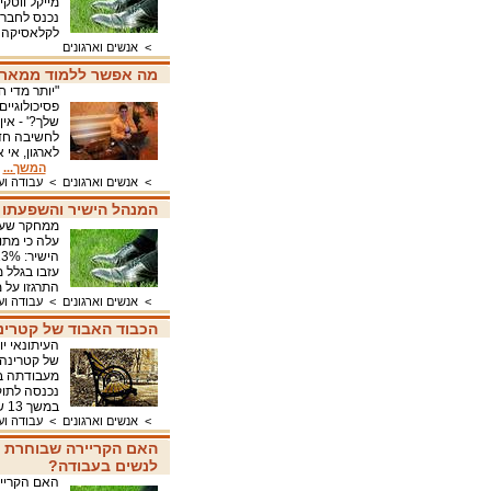
לקלאסיקה 
>
אנשים וארגונים
מה אפשר ללמוד ממארק 
"יותר מדי 
פסיכולוגיי
שלך?' - אי
לחשיבה חדש
לארגון, אי
המשך...
>
אנשים וארגונים
>
עבודה וע
המנהל הישיר והשפעתו 
עלה כי מתו
התרגזו על 
>
אנשים וארגונים
>
עבודה וע
הכבוד האבוד של קטרינ
העיתונאי יו
מעבודתה בל
במשך 13 שנה. כל ניסיונותיה לקבל קביעות בעירייה נכשלו.
>
אנשים וארגונים
>
עבודה וע
האם הקריירה שבוחרת 
לנשים בעבודה?
האם הקריי