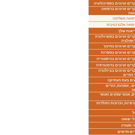
ים ועיונים בפסיכולוגיה
רים ועיונים ברפואה
ואה
פואה משלימה
פואה אלטרנטיבית
יאות שלך
ים ועיונים בסוציולוגיה
ופולגיה
ים ועיונים בחינוך
רים ועיונים בספרות
ים ועיונים בהיסטוריה
רים ועיונים בדמוגרפיה
ים ועיונים בביולוגיה
 החיים
ים בעת העתיקה
ם , אמהות, הורים
ה
ם, אנשי עסקים ואנשי
רפיות, זכרונות ותולדות
ל
לי שואה
י תעודה
ים חדשים