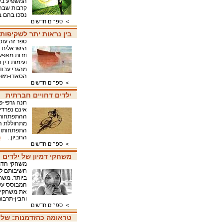
המשפיע בי
קרבות שבה
נסכו בהם ב
>
ספרים חדשים
בין נראות יתר לשקיפו
ספר זה עוס
הישראלית בת
וזרות מאפש
ועימות בין
מהגרי עבוד
הסאדו-מזוכי
>
ספרים חדשים
ילדים דחויים חברתית
חנה גרפי-פ
אינם נפרדי
ההתפתחותי 
מתחוללת הת
התפתחותו ה
החביון..
ה
>
ספרים חדשים
משחקי דמיון של ילדים
משחקי הדמי
חשיבותם לה
ביותר. משחק
המבוסס על 
את משחקי ה
והבין-תרב
>
ספרים חדשים
טראומה כהזדמנות: של