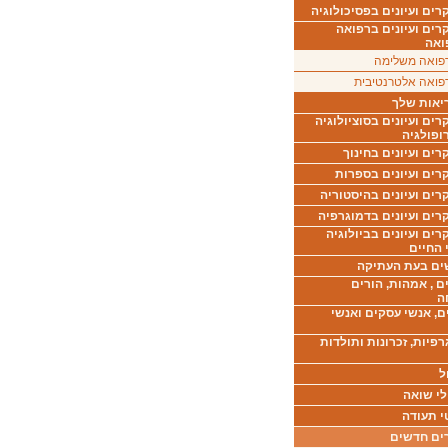
ים ועיונים בפסיכולוגיה
רים ועיונים ברפואה
ואה
פואה משלימה
פואה אלטרנטיבית
יאות שלך
ים ועיונים בסוציולוגיה
ופולגיה
ים ועיונים בחינוך
רים ועיונים בספרות
ים ועיונים בהיסטוריה
רים ועיונים בדמוגרפיה
ים ועיונים בביולוגיה
 החיים
ים בעת העתיקה
ם , אמהות, הורים
ה
ם, אנשי עסקים ואנשי
רפיות, זכרונות ותולדות
ל
לי שואה
י תעודה
ים חדשים