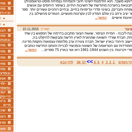
ווקא משבר, הוא הזדמנות לשינוי חיובי ולצמיחה (צמיחה פוסט-טראומטית).
מחקר
בטאת בהערכה מחודשת של חשיבות החיים, בשיפור היחסים עם אנשים
מחק
חה וחברים), בשינוי סדרי עדיפויות בחיים, ובחיים רוחניים עשירים יותר. ספר
וביו-רפ
 יציב ורחב בין עולם המדע לבין עקרונות מעשיים, הנגזרים מהשילוב בין
איונות אישיים.
המשך...
ר
ר
צער
תאריך:
22.11.2015
הבר
ת ליבנה - המיית הציפור, שאגת הצער מתבונן בדרמה של המפגש בין שתי
מחקר
חת, חברת שורדי השואה שמהגרת לארץ חדשה ומבקשת להיקלט בה,
ובאנתר
יישוב היהודי בארץ ישראל, חברה צעירה ערב מלחמת עצמאות והקמת מדינה.
מחקר
מודדות עם הטראומה של השואה וכמכשיר לבניית זהותם החדשה כותבים
. בין השנים 1961-1944 ראו אור בארץ 75 ספרים....
המשך...
מחק
מחקר
>>
ף הקודם
1
2
3
4
5
6
57
58
לדף הבא
מחק
מחקר
ובמדעי
אנש
ילדי
ומשפח
יזמי
היי-טק
ביוג
חיים
שכו
ניצו
סרט
ספר