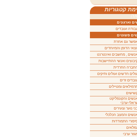
מת קטגוריות
ה
ם וארגונים
בודה ועובדים
ים פשוטים
פשר גם אחרת
וצאי הדופן והמיוחדים
נשים , מחשבים ואינטרנט
יבוצים ואנשי ההתיישבות
חברה החרדית
ולים חדשים ועולים ותיקים
ובדים זרים
רמילאים ומטיילים
שישים
נשים והקונפליקט
ראלי-ערבי
ני נוער וצעירים
נשים והמצב הכלכלי
יפורי התמודדות
מלאים
גזר ערבי