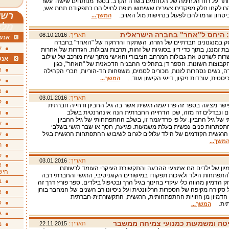
ותר על רוח הלחימה של הלוחמים בשדה הקרב. בספר מנותחים שישה־עשר
ם לקחו חלק מפקדים צעירים ששימשו מופת לחייליהם בתפקודם תחת אש,
רשי
יטחון וגרמו להם לפעול בנחישות מול האויב.
המשך...
מלא
ת: היחס ל"אחר" בחברה הישראלית
תאריך:
08.10.2016
אנשי
ק במנגנונים חברתיים של הזרה, השתקה והרחקה של "האחר" בחברה
ע
 זמננו, בתוך כדי דיון בסוגיות של זהות, תרבות וגבולות. הגדרות של אחרות
רות לשרטט את גבולות המרחב הציבורי והאישי מתוך שיח מורכב של שילוב
אנש
 הקבוצות השונות. הספר דן בתהליכי ההבניה הדכאנית של "האחר", כגון
א
ה, נשים נסחרות לזנות, מכורים לסמים, משפחות חד-הוריות, חברי הקהילה
סטית, עובדות ניקיון, דייגי הקישון ועוד...
המשך...
י
א
תאריך:
03.01.2016
ק
ישר מציגה בספר זה פרדיגמה רגשית אשר בה גיל החביון ודחייה חברתית
ם ונבדלים זה מזה, שכן הדחייה החברתית הנה אינהרנטית בשלב
ה
של גיל החביון. על פי פרדיגמה זו, בשלב ההתפתחותי של גיל החביון
ע
פתחות פנים-נפשית בעלת משמעות. פגיעה, חסך או שבר רגשי בשלבי
רגשית הקודמים של הילד עלולים לגרום לשיבוש ההתפתחות הרגשית בגיל
ע
משך...
ת
ק
תאריך:
03.01.2016
א
ון של ילדים הם אמצעי ההבעה והתקשורת העיקרי העומד לרשותם.
היש
תפתחות הילד ולאיכות תפקודו במישורים הקוגניטיבי, הרגשי והחברתי רבה
ב
 הדמיון מהווה כלי עיקרי בחינוך בגיל הרך ובטיפול בילדים. ספר פורץ דרך זה
סקירה מקיפה של הספרות הרלוונטית ועל ניסיונו רב השנים של המחבר בוחן
א
דמיון מן הזוויות ההתפתחותית, הרגשית, התקשורתית-חברתית
ס
ותית.
המשך...
ג
יטה ומשמעות כמנועי צמיחה ממשבר
תאריך:
22.11.2015
מ