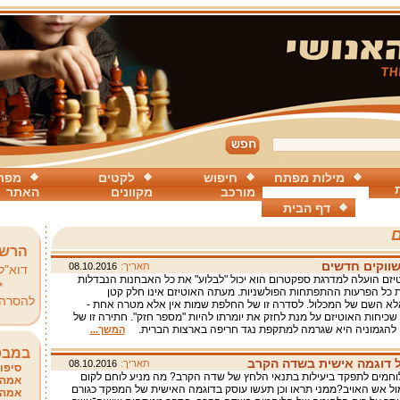
מילות מפתח
חיפוש
לקטים
מפת
מורכב
מקוונים
האתר
דף הבית
ם
הרשמ
שווקים חדשים
תאריך:
08.10.2016
דוא"ל
זם הועלה למדרגת ספקטרום הוא יכול "לבלוע" את כל האבחנות הנבדלות
*
 כל הפרעות ההתפתחות הפולשניות. מעתה האוטיזם אינו חלק קטן
להסרה
לא השם של המכלול. לסדרה זו של החלפת שמות אין אלא מטרה אחת -
שכיחות האוטיזם על מנת לחזק את יומרתו להיות "מספר חזק". חתירה זו של
להגמוניה היא שגרמה למתקפת נגד חריפה בארצות הברית.
המשך...
במבט
ל דוגמה אישית בשדה הקרב
תאריך:
08.10.2016
סיפור
וחמים לתפקד ביעילות בתנאי הלחץ של שדה הקרב? מה מניע לוחם לקום
אמהו
ל אש האויב?ממני תראו וכן תעשו עוסק בדוגמה האישית של המפקד כגורם
אמהו