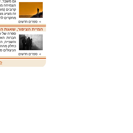
גם משבר, ד
הצמיחה מת
קרובים (משפ
זה מציע גשר
מחקרים לר
>
ספרים חדשים
המיית הציפור, שאגת ה
ספרה של ענ
חברות. הא
והשנייה, ה
כחלק מההת
הניצולים ספרי זיכרונות
>
ספרים חדשים
לד