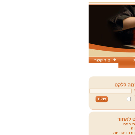
צור קשר
ה ללקט
 לאחור
י חיים
ת
ת חד-הוריות