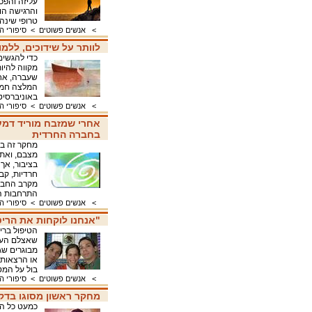
עליזה והפכ
והרגישה הו
טרופי שינה
>
אנשים פשוטים
>
סיפורי 
לוותר על שידוכים, ללמ
כדי להגשים
מקווה להיו
שעברה, אחר
המלצה חמים
באוניברסיט
>
אנשים פשוטים
>
סיפורי 
אחרי שמזבח מוריד דמעו
בחברה החרדית
מחקר זה בו
מצבם, ואת 
בציבור, אך
חרדיות, קב
מקרב החבר
התרחבות 
>
אנשים פשוטים
>
סיפורי 
"אנחנו לוקחות את הריט
הטיפול ברי
שאצלם העניי
מבוגרים שג
או הרצאות 
בול על המט
>
אנשים פשוטים
>
סיפורי 
מחקר ראשון מסוגו בדק
כמעט כל הנ