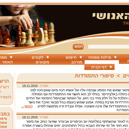
מילות מפתח
חיפוש
לקטים
מפת
מורכב
מקוונים
האתר
דף הבית
ים
>
סיפורי התמודדות
הרשמ
תאריך:
19.11.2015
דוא"ל
תאר שמוש את המסע שנכפה עליו ועל אשתו חנה מיום שאובחנה לפני
*
כחולה באלצהיימר. בגילוי לב הוא חושף את ההתמודדות עם המחלה
להסרה
ולכת על כל חלק מחיי בני הזוג, על האתגר שבטיפול היומיומי ועל החיים
ידרדרות אורבת בפתח. אמנון שמוש בעצמו בגיל מבוגר ואיבד את כושר
 וההתמודדות שלו אינה פשוטה. אפילו עובדת זרה מתקשה לסייע.
המשך...
התמודדות
במבט
תאריך:
19.11.2015
סיפור
 לאחר שהשתתף במלחמת יום הכיפורים אביגדור שפיצר כותב את סיפור
אמהו
ו הוא חוזר אל ימי שירותו הצבאי בחיל התותחנים, ימים שהחלו בשגרה אפורה
אמהו