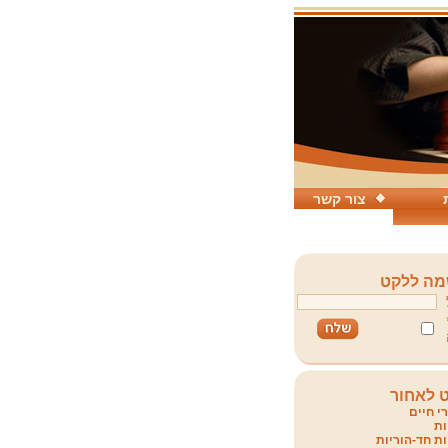
צור קשר
ה ללקט
 לאחור
י חיים
ת
ת חד-הוריות