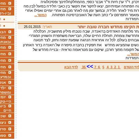
רון. ד"ר ערן חיות וד"ר אבנר כספי, מהמחלקהלחינוך ופסיכולוגיה
מחקר
ה הפתוחה ועמיתיהם, יצאו לחקור את הקשר בין כאבי הלידה בפועל לבין מה
מחק
רות מיד לאחר הלידה, ובמשך זמן מה לאחר מכן.גם אחרי יומיים ואפילו אחרי
וביו-רפ
המאמר התפרסם ע"י כתב העת של האוניברסיטה הפתוחה.
המשך...
ר
התמודדות
ר
ת הקימו מחדש חברה טובה יותר
תאריך:
25.01.2015
לאחר מלחמת האזרחים ברואנדה, שבה נטבחו מיליון מתושביה, הכלכלה
הבר
חדשת צומחת, תוחלת החיים עולה, הבריאות משתפרת והשוויון המגדרי
מחקר
בוהים בעולם. לכל זה אחראית הנהגה שופעת יוזמה וחזון, לצד תנועה
ובאנתר
נשים שהמציאו מחדש את תפקידן בחברה.סיפורה של רואנדה בדור האחרון
מחקר
של תקומה מתוך חורבן, שיקום עם מטראומה נוראית - ובנייה מחדש של
מחק
משך...
התמודדות
מחקר
>>
מחק
דף הקודם
1
2
3
4
5
6
7
35
לדף הבא
מחקר
ובמדעי
אנש
ילדי
ומשפח
יזמי
היי-טק
ביוג
חיים
שכו
ניצו
סרט
ספר