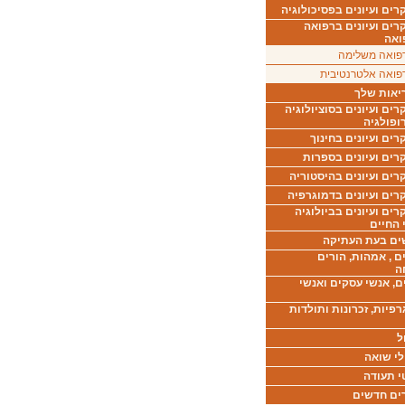
ים ועיונים בפסיכולוגיה
רים ועיונים ברפואה
ואה
פואה משלימה
פואה אלטרנטיבית
יאות שלך
ים ועיונים בסוציולוגיה
ופולגיה
ים ועיונים בחינוך
רים ועיונים בספרות
ים ועיונים בהיסטוריה
רים ועיונים בדמוגרפיה
ים ועיונים בביולוגיה
 החיים
ים בעת העתיקה
ם , אמהות, הורים
ה
ם, אנשי עסקים ואנשי
רפיות, זכרונות ותולדות
ל
לי שואה
י תעודה
ים חדשים