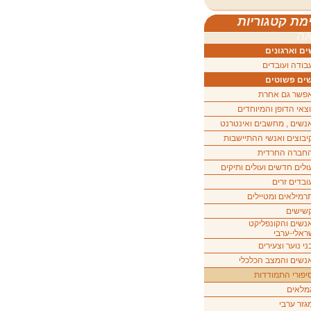
מת קטגוריות
ה
ם וארגונים
בודה ועובדים
ים פשוטים
פשר גם אחרת
וצאי הדופן והמיוחדים
נשים , מחשבים ואינטרנט
יבוצים ואנשי ההתיישבות
חברה החרדית
ולים חדשים ועולים ותיקים
ובדים זרים
רמילאים ומטיילים
שישים
נשים והקונפליקט
ראלי-ערבי
ני נוער וצעירים
נשים והמצב הכלכלי
יפורי התמודדות
מלאים
גזר ערבי