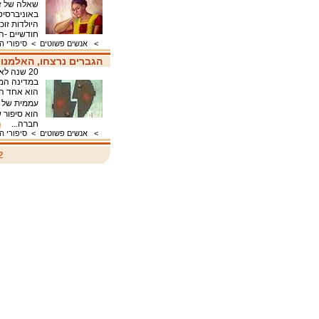
שאלה של זיכ
באוניברסיט
היולדות זוכ
חודשיים -
>
אנשים פשוטים
>
סיפורי 
הגברים נרצחו, האלמנו
20 שנה 
במדינה המת
הוא אחד הג
עממית של 
הוא סיפור 
חברה...
ה
>
אנשים פשוטים
>
סיפורי 
ל