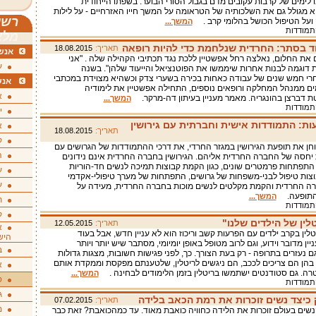
ו לימים של קרבות עקובים מדם בגבול הסורי הבוער. בשפתו הייחודית
א מגולל גם את השלכותיה של הטראומה על המשך חייו האזרחיים - על לילות
רשי
 ועל הטיפול הכושל בהלומי קרב .
המשך...
התמודדות
מלא
וד בסתר: החרדית שנלחמת כדי להיות רופאה
תאריך:
18.08.2015
אנשי
 את החלום, נאלצה רחל אפשטיין ללכת נגד תכתיבי הקהילה שלה . "אני
ע
ת דוגמה לבנות אחרות שיממשו את הפוטנציאל והייעוד שלהן". בשנה
י חמש שנים של עבודה כאחות בכירה בשערי צדק וכשהיא מצוידת במכתבי
אנש
 ממנהל המחלקה ורופאים נוספים, התחילה אפשטיין את לימודיה
א
ת דברצן בהונגריה. מאמר מעניין בעיתון דה-מרקר.
המשך...
התמודדות
י
ת: התמודדות אישית וחברתית עם גירושין
א
תאריך:
18.08.2015
ק
חן את תופעת הגירושין במגזר החרדי, את דרכי ההתמודדות של הגרושים עם
ה
יחסה של החברה החרדית אליהם. הגירושין בחברה החרדית אינם נידונים
 התפתחות פרמטרים שונים, כגון הקמת קבוצות תמיכה לנשים חד-הוריות
ע
וצות טיפול לבני-משפחות של גרושים, התפתחות של מערך טיפולי-אקדמי
ע
ה החרדית והקמת מקלטים לנשים מוכות בחברה החרדית, מעידה על
התופעה.
המשך...
ת
התמודדות
ק
לין של הילדים שלנו"
תאריך:
12.05.2015
א
טלין בקרב ילדים עם הפרעות קשב וריכוז הוא לא עניין חדש, אבל בעוד
היש
ן מדובר וידוע, וגם לרוב מטופל באופן יומיומי, מסתבר שיש יותר ויותר
ב
ם נעזרים בתרופה - רק בעת הצורך. כך, לפני פגישות חשובות, מצגות גדולות
בהן הם צריכים לככב, הם ניגשים לריטלין, שלטענתם מפקסת וממקדת אותם
א
רה. גם סטודנטים ישתמשו בריטלין בזמן הלימודים לבחינה .
המשך...
ס
התמודדות
ג
 כיצד נשים זוכרות את רמת הכאב בלידה
תאריך:
07.02.2015
מ
שים בעולם זוכרות את הלידה כחוויה כואבת מאוד. עד כמהכואבת? זאת כבר