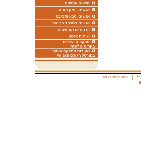
מדעים ואנשים
אנשים , מזון ותזונה
אנשים, טבע וסביבה
אנשים במרחב הניהול
הרהורים ומחשבות
שיטות אימון
מחקרים ועיונים
בקרימונולוגיה
סקירות מחלקת איסוף
בפורטל הגורם האנושי
|
RS
אתר צמתי מידע
ס