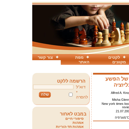
לקטים
מפת
צור קשר
מקוונים
האתר
 של הפשע
הרשמה ללקט
ליזציה
דוא"ל
*
Alfred A. Kno
להסרה
Misha Glen
New york times bo
revi
21.07.20
במבט לאחור
בדמוגרפיה
סיפורי חיים
אמהות
אמהות חד-הוריות