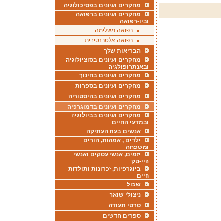
מחקרים ועיונים בפסיכולוגיה
מחקרים ועיונים ברפואה
וביו-רפואה
רפואה משלימה
רפואה אלטרנטיבית
הבריאות שלך
מחקרים ועיונים בסוציולוגיה
ובאנתרופולגיה
מחקרים ועיונים בחינוך
מחקרים ועיונים בספרות
מחקרים ועיונים בהיסטוריה
מחקרים ועיונים בדמוגרפיה
מחקרים ועיונים בביולוגיה
ובמדעי החיים
אנשים בעת העתיקה
ילדים , אמהות, הורים
ומשפחה
יזמים, אנשי עסקים ואנשי
היי-טק
ביוגרפיות, זכרונות ותולדות
חיים
שכול
ניצולי שואה
סרטי תעודה
ספרים חדשים