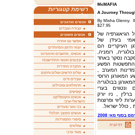
McMAFIA
רשימת קטגוריות
מלאה
By Misha Glenny. Ill
אנשים וארגונים
$27.95
עבודה ועובדים
על הגיאוגרפיה של
אנשים פשוטים
אמי בעידן של
אפשר גם אחרת
גן העיקריים הם
יוצאי הדופן והמיוחדים
ולגריה, רומניה,
אנשים , מחשבים ואינטרנט
סקבה נסקר באחד
קיבוצים ואנשי ההתיישבות
התפשטות הפשע
החברה החרדית
מדינות המערב ,
עולים חדשים ועולים ותיקים
 המאורגן הרוסי
עובדים זרים
מאורגן בבולגריה
תרמילאים ומטיילים
ונטווים בערי
קשישים
ברלין , ניו יורק
אנשים והקונפליקט
ות ליווי ופרוצות
הישראלי-ערבי
, כולל ישראל.
בני נוער וצעירים
אנשים והמצב הכלכלי
 בסוף מאי 2008
סיפורי התמודדות
דף הבית
גמלאים
מגזר ערבי