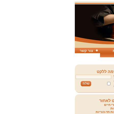
צור קשר
ה ללקט
 לאחור
י חיים
ת
ת חד-הוריות