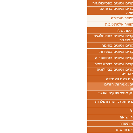
ים ועיונים בפסיכולוגיה
רים ועיונים ברפואה
ואה
פואה משלימה
פואה אלטרנטיבית
יאות שלך
ים ועיונים בסוציולוגיה
ופולגיה
ים ועיונים בחינוך
רים ועיונים בספרות
ים ועיונים בהיסטוריה
רים ועיונים בדמוגרפיה
ים ועיונים בביולוגיה
 החיים
ים בעת העתיקה
ם , אמהות, הורים
ה
ם, אנשי עסקים ואנשי
רפיות, זכרונות ותולדות
ל
לי שואה
י תעודה
ים חדשים