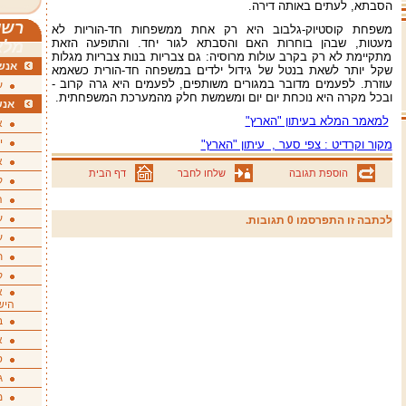
הסבתא, לעתים באותה דירה.
רשי
משפחת קוסטיוק-גלבוב היא רק אחת ממשפחות חד-הוריות לא
מעטות, שבהן בוחרות האם והסבתא לגור יחד. והתופעה הזאת
מלא
מתקיימת לא רק בקרב עולות מרוסיה: גם צבריות בנות צבריות מגלות
אנשי
שקל יותר לשאת בנטל של גידול ילדים במשפחה חד-הורית כשאמא
עוזרת. לפעמים מדובר במגורים משותפים, לפעמים היא גרה קרוב -
ע
ובכל מקרה היא נוכחת יום יום ומשמשת חלק מהמערכת המשפחתית.
אנש
למאמר המלא בעיתון "הארץ"
א
י
מקור וקרדיט : צפי סער , עיתון "הארץ"
א
הוספת תגובה
שלחו לחבר
דף הבית
ק
ה
ע
לכתבה זו התפרסמו 0 תגובות.
ע
ת
ק
א
היש
ב
א
ס
ג
מ