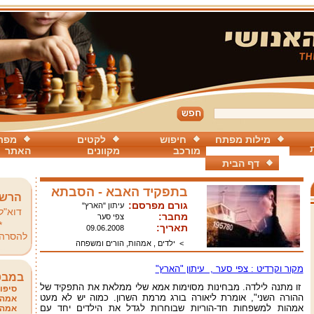
מילות מפתח
חיפוש
לקטים
מפת
מורכב
מקוונים
האתר
דף הבית
בתפקיד האבא - הסבתא
הרשמ
גורם מפרסם:
עיתון "הארץ"
דוא"ל
מחבר:
צפי סער
*
תאריך:
09.06.2008
להסרה
>
ילדים , אמהות, הורים ומשפחה
מקור וקרדיט : צפי סער , עיתון "הארץ"
במבט
זו מתנה לילדה. מבחינות מסוימות אמא שלי ממלאת את התפקיד של
סיפור
ההורה השני", אומרת ליאורה בורג מרמת השרון. כמוה יש לא מעט
אמהו
אמהות למשפחות חד-הוריות שבוחרות לגדל את הילדים יחד עם
אמהו