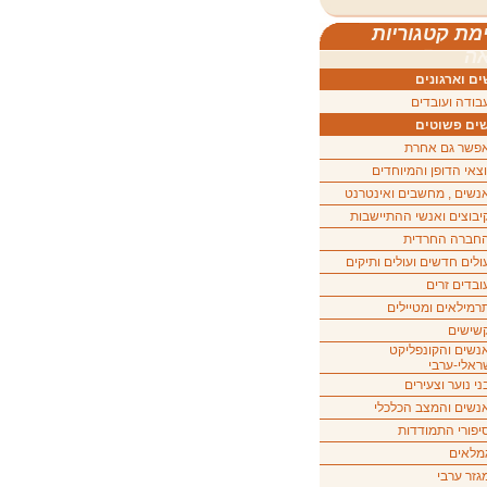
מת קטגוריות
ה
ם וארגונים
בודה ועובדים
ים פשוטים
פשר גם אחרת
וצאי הדופן והמיוחדים
נשים , מחשבים ואינטרנט
יבוצים ואנשי ההתיישבות
חברה החרדית
ולים חדשים ועולים ותיקים
ובדים זרים
רמילאים ומטיילים
שישים
נשים והקונפליקט
ראלי-ערבי
ני נוער וצעירים
נשים והמצב הכלכלי
יפורי התמודדות
מלאים
גזר ערבי