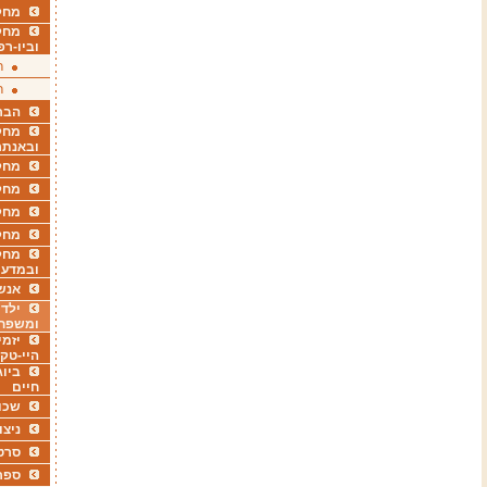
מחקר
מחק
וביו-רפ
ר
ר
הבר
מחקר
ובאנתר
מחקר
מחק
מחקר
מחק
מחקר
ובמדעי
אנש
ילדי
ומשפח
יזמי
היי-טק
ביוג
חיים
שכו
ניצו
סרט
ספר