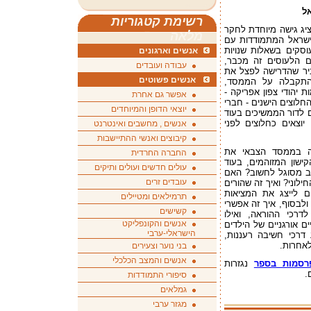
אל
רשימת קטגוריות
יג גישה מיוחדת לחקר
מלאה
ישראל המתמודדות עם
סקים בשאלות שנויות
אנשים וארגונים
 הלעוסים זה מכבר,
עבודה ועובדים
ביר שהדרישה לפצל את
אנשים פשוטים
 התקבלה על הממסד,
 יהודי צפון אפריקה -
אפשר גם אחרת
החלוצים הישנים - חברי
יוצאי הדופן והמיוחדים
 לדור הממשיכים בעוד
וצאים כחלוצים לפני
אנשים , מחשבים ואינטרנט
קיבוצים ואנשי ההתיישבות
מה בממסד הצבאי את
החברה החרדית
שון המזוהמים, בעוד
עולים חדשים ועולים ותיקים
ב מסוגל לחשוב? האם
עובדים זרים
ילוני? ואיך זה שהורים
ם לייצג את המציאות
תרמילאים ומטיילים
ולבסוף, איך זה אפשרי
קשישים
רכי ההוראה, ואילו
אנשים והקונפליקט
ם אורגניים של הילדים
הישראלי-ערבי
דרכי חשיבה רעננות,
לאחרות.
בני נוער וצעירים
אנשים והמצב הכלכלי
רסמות בספר
נגזרות
.
סיפורי התמודדות
גמלאים
מגזר ערבי