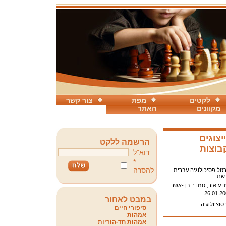
לקטים
מפת
צור קשר
מקוונים
האתר
יצוגים
הרשמה ללקט
בוצות
דוא"ל
*
להסרה
טל פסיכולוגיה עברית
שת
דע אור, סמדר בן -אשר
26.01.20
במבט לאחור
סוציולוגיה
סיפורי חיים
אמהות
אמהות חד-הוריות