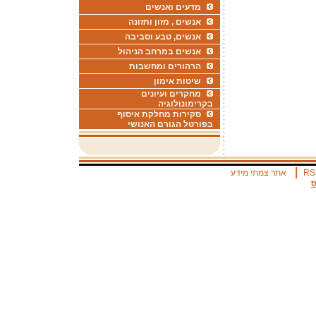
מדעים ואנשים
אנשים , מזון ותזונה
אנשים, טבע וסביבה
אנשים במרחב הניהול
הרהורים ומחשבות
שיטות אימון
מחקרים ועיונים
בקרימונולוגיה
סקירות מחלקת איסוף
בפורטל הגורם האנושי
|
RS
אתר צמתי מידע
ס