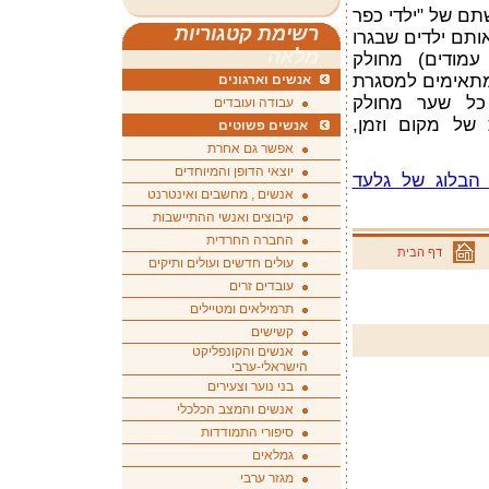
תם של "ילדי כפר
רשימת קטגוריות
אותם ילדים שבגרו
מלאה
עם השנים. הספר עב הכרס (512 עמודים) מחולק
המתאימים למסגרת
אנשים וארגונים
. כל שער מחולק
עבודה ועובדים
 של מקום וזמן,
אנשים פשוטים
אפשר גם אחרת
יוצאי הדופן והמיוחדים
 הבלוג של גלעד
אנשים , מחשבים ואינטרנט
קיבוצים ואנשי ההתיישבות
החברה החרדית
דף הבית
עולים חדשים ועולים ותיקים
עובדים זרים
תרמילאים ומטיילים
קשישים
אנשים והקונפליקט
הישראלי-ערבי
בני נוער וצעירים
אנשים והמצב הכלכלי
סיפורי התמודדות
גמלאים
מגזר ערבי