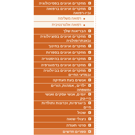
מחקרים ועיונים בפסיכולוגיה
מחקרים ועיונים ברפואה
וביו-רפואה
רפואה משלימה
רפואה אלטרנטיבית
הבריאות שלך
מחקרים ועיונים בסוציולוגיה
ובאנתרופולגיה
מחקרים ועיונים בחינוך
מחקרים ועיונים בספרות
מחקרים ועיונים בהיסטוריה
מחקרים ועיונים בדמוגרפיה
מחקרים ועיונים בביולוגיה
ובמדעי החיים
אנשים בעת העתיקה
ילדים , אמהות, הורים
ומשפחה
יזמים, אנשי עסקים ואנשי
היי-טק
ביוגרפיות, זכרונות ותולדות
חיים
שכול
ניצולי שואה
סרטי תעודה
ספרים חדשים