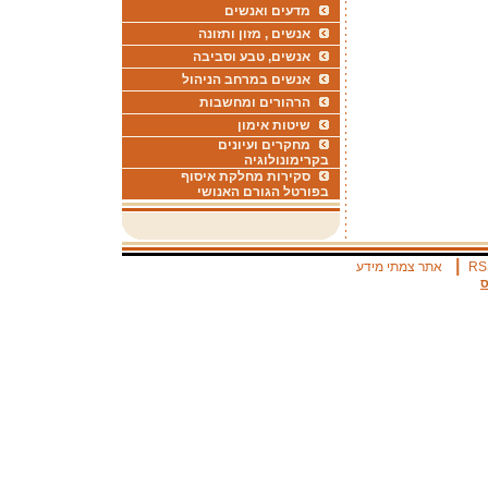
מדעים ואנשים
אנשים , מזון ותזונה
אנשים, טבע וסביבה
אנשים במרחב הניהול
הרהורים ומחשבות
שיטות אימון
מחקרים ועיונים
בקרימונולוגיה
סקירות מחלקת איסוף
בפורטל הגורם האנושי
|
RS
אתר צמתי מידע
ס