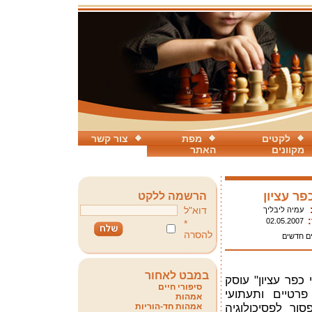
לקטים
מפת
צור קשר
מקוונים
האתר
כפר עציון
הרשמה ללקט
דוא"ל
עמיה ליבליך
02.05.2007
*
להסרה
ם חדשים
במבט לאחור
כפר עציון" עוסק
סיפורי חיים
פרטיים ותעתועי
אמהות
סור לפסיכולוגיה
אמהות חד-הוריות