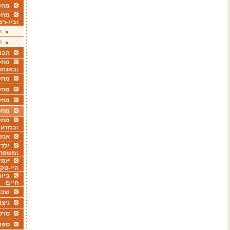
מחקר
מחק
וביו-רפ
ר
ר
הבר
מחקר
ובאנתר
מחקר
מחק
מחקר
מחק
מחקר
ובמדעי
אנש
ילדי
ומשפח
יזמי
היי-טק
ביוג
חיים
שכו
ניצו
סרט
ספר