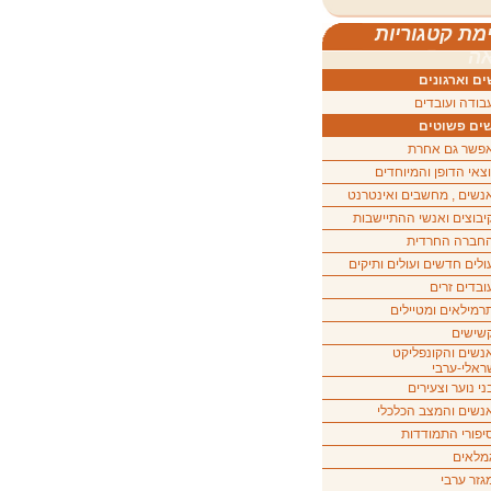
מת קטגוריות
ה
ם וארגונים
בודה ועובדים
ים פשוטים
פשר גם אחרת
וצאי הדופן והמיוחדים
נשים , מחשבים ואינטרנט
יבוצים ואנשי ההתיישבות
חברה החרדית
ולים חדשים ועולים ותיקים
ובדים זרים
רמילאים ומטיילים
שישים
נשים והקונפליקט
ראלי-ערבי
ני נוער וצעירים
נשים והמצב הכלכלי
יפורי התמודדות
מלאים
גזר ערבי