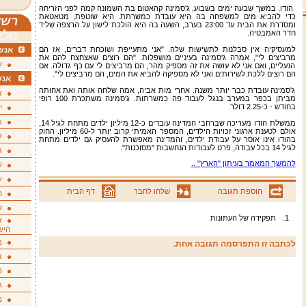
הודו. במשך שבעה ימים בשבוע, ג'סמינה קהאטום בת השמונה קמה לפני הזריחה
כדי להביא מים למשפחה בה היא עובדת כמשרתת. היא שוטפת, מטאטאת
רשי
ומסדרת את הבית עד 23:00 בערב, השעה בה היא הולכת לישון על הרצפה שליד
חדר האמבטיה.
מלא
למעסיקיה אין סבלנות לתשישות שלה. "אני מתעייפת ושוכחת דברים, אז הם
אנשי
מרביצים לי", אמרה ג'סמינה בעיניים מושפלות. "הם רוצים שאצחצח להם את
ע
הנעליים, ואם אני לא עושה את זה מספיק מהר, הם מרביצים לי עם כף גדולה. אם
הם רוצים ללכת לשירותים ואני לא מספיקה להביא את המים, הם מרביצים לי".
אנש
ג'סמינה עובדת כבר יותר משנה. אחרי מות אביה, אמה שלחה אותה ואת אחותה
א
מביתן בכפר במערב בנגל לעבוד פה כמשרתות. ג'סמינה משתכרת 100 רופי
בחודש - כ-2.25 דולר.
י
א
ממשלת הודו מעריכה שברחבי המדינה עובדים כ-12 מיליון ילדים מתחת לגיל 14,
אולם לטענת ארגוני זכויות הילדים, המספר האמיתי קרוב יותר ל-60 מיליון. החוק
ק
בהודו אינו אוסר על עבודת ילדים, והמדינה מאפשרת להעסיק גם ילדים מתחת
לגיל 14 בכל עבודה, פרט לעבודות הנחשבות "מסוכנות".
ה
להמשך המאמר בעיתון "הארץ" ..
ע
ע
הוספת תגובה
שלחו לחבר
דף הבית
ת
ק
1.
תפקידה של העתונות
א
היש
ב
לכתבה זו התפרסמה תגובה אחת.
א
ס
ג
מ