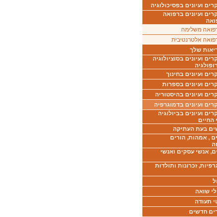
ים ועיונים בפסיכולוגיה
רים ועיונים ברפואה
ואה
פואה משלימה
פואה אלטרנטיבית
יאות שלך
ים ועיונים בסוציולוגיה
ופולגיה
ים ועיונים בחינוך
רים ועיונים בספרות
ים ועיונים בהיסטוריה
רים ועיונים בדמוגרפיה
ים ועיונים בביולוגיה
 החיים
ים בעת העתיקה
ם , אמהות, הורים
ה
ם, אנשי עסקים ואנשי
רפיות, זכרונות ותולדות
ל
לי שואה
י תעודה
ים חדשים