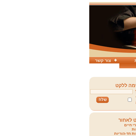
צור קשר
ה ללקט
 לאחור
י חיים
ת
ת חד-הוריות