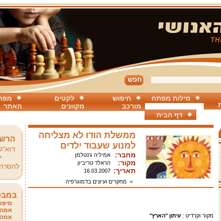
מילות מפתח
חיפוש
לקטים
מפת
מורכב
מקוונים
האתר
דף הבית
ממשלת הודו לא מצליחה
הרשמ
למנוע שעבוד ילדים
דוא"ל
מחבר:
אמיליה ג'נטלמן
*
מקור:
הראלד טריביון
להסרה
תאריך:
16.03.2007
>
מחקרים ועיונים בדמוגרפיה
במבט
סיפור
אמהו
מקור וקרדיט :
עיתון "הארץ"
אמהו