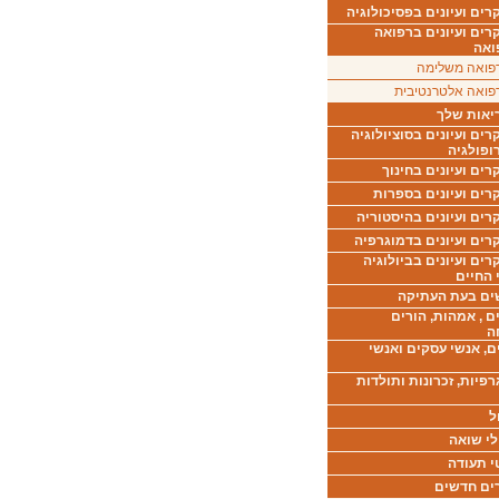
ים ועיונים בפסיכולוגיה
רים ועיונים ברפואה
ואה
פואה משלימה
פואה אלטרנטיבית
יאות שלך
ים ועיונים בסוציולוגיה
ופולגיה
ים ועיונים בחינוך
רים ועיונים בספרות
ים ועיונים בהיסטוריה
רים ועיונים בדמוגרפיה
ים ועיונים בביולוגיה
 החיים
ים בעת העתיקה
ם , אמהות, הורים
ה
ם, אנשי עסקים ואנשי
רפיות, זכרונות ותולדות
ל
לי שואה
י תעודה
ים חדשים