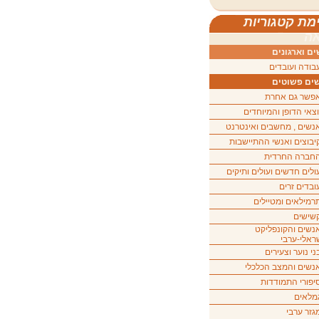
מת קטגוריות
ה
ם וארגונים
בודה ועובדים
ים פשוטים
פשר גם אחרת
וצאי הדופן והמיוחדים
נשים , מחשבים ואינטרנט
יבוצים ואנשי ההתיישבות
חברה החרדית
ולים חדשים ועולים ותיקים
ובדים זרים
רמילאים ומטיילים
שישים
נשים והקונפליקט
ראלי-ערבי
ני נוער וצעירים
נשים והמצב הכלכלי
יפורי התמודדות
מלאים
גזר ערבי