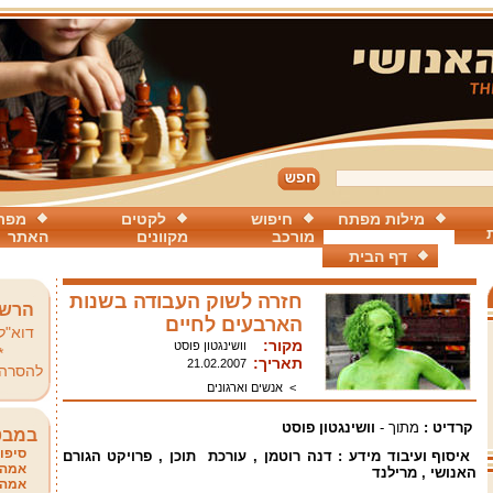
מילות מפתח
חיפוש
לקטים
מפת
מורכב
מקוונים
האתר
דף הבית
חזרה לשוק העבודה בשנות
הרשמ
הארבעים לחיים
דוא"ל
מקור:
וושינגטון פוסט
*
תאריך:
21.02.2007
להסרה
>
אנשים וארגונים
קרדיט :
מתוך -
וושינגטון פוסט
במבט
סיפור
איסוף ועיבוד מידע : דנה רוטמן , עורכת תוכן , פרויקט הגורם
אמהו
האנושי , מרילנד
אמהו