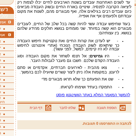
עד לשנים האחרונות עובדים בשנות הארבעים לחיים יכלו לצפות רק
ליציאה הקרובה לפנסיה. שינויים באורח החיים ובשוק העבודה מביאים
רשי
כיום עובדים רבים בגילאים אלה, ואף מבוגרים מהם, לשנות את מקום
מלא
עבודתם ולפעמים אף את אופייה.
אנשי
בעוד שחיפוש עבודה עשוי להיות קשה בכל שלב של החיים, לעובדים
מבוגרים הוא קשה במיוחד. שני מומחים בנושא חולקים מהידע שלהם
ע
בנושא. בין עצותיהם:
אנש
- יש לעדכן את קורות החיים ואת טקטיקות חיפוש העבודה
א
כך שיתאימו לשוק העבודה הנוכחי (אתרי אינטרנט לחיפוש
י
עבודה לא היו קיימים, למשל, לפני עשור).
א
- הי
ו גמישים:
אל תנסו לשחזר את מקום העבודה וסוג
העבודה הקודם שלכם. חשבו גם מעבר לגבולות העבר.
ק
ה
- צאו מהבית - לאירועים חברתיים, אקדמיים או סתם
לרענון. במקומות אלה ניתן ליצור קשרים שיועילו לכם בהמשך.
ע
- שנו את הופעתם כך שלא תראו מבוגרים מדי
ע
ת
- התמקדו בעתיד ושימחו לקראתו.
ק
להמשך המאמר המלא באתר הוושינגטון פוסט
א
היש
ב
הוספת תגובה
שלחו לחבר
דף הבית
א
ס
לכתבה זו התפרסמו 0 תגובות.
ג
מ