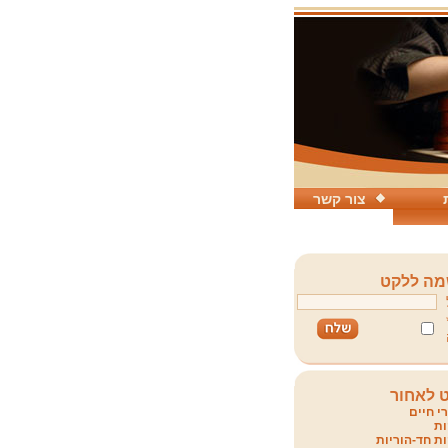
צור קשר
ה ללקט
 לאחור
י חיים
ת
ת חד-הוריות