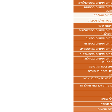
ים ועיונים בפסיכולוגיה
רים ועיונים ברפואה
ואה
פואה משלימה
פואה אלטרנטיבית
יאות שלך
ים ועיונים בסוציולוגיה
ופולגיה
ים ועיונים בחינוך
רים ועיונים בספרות
ים ועיונים בהיסטוריה
רים ועיונים בדמוגרפיה
ים ועיונים בביולוגיה
 החיים
ים בעת העתיקה
ם , אמהות, הורים
ה
ם, אנשי עסקים ואנשי
רפיות, זכרונות ותולדות
ל
לי שואה
י תעודה
ים חדשים