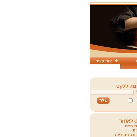
צור קשר
ה ללקט
 לאחור
י חיים
ת
ת חד-הוריות