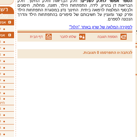
הספר אפשר לחלק לשניים
:
חלק הבריאות וחלק החינוך. חלק
הבריאות דן בהריון, לידה, התפתחות הילד, תזונה, מחלות, חיסונים
רשי
ולבסוף המלצות לרפואה ביתית. החינוך נדון במסגרת התפתחות הילד
ופרק קצר ומעניין על חשיבותם של סיפורים בהתפתחות הילד והדרך
מלא
הנכונה לספרם.
אנשי
לסקירה המלאה של שרון באתר "הלול"
ע
אנש
הוספת תגובה
שלחו לחבר
דף הבית
א
י
לכתבה זו התפרסמו 0 תגובות.
א
ק
ה
ע
ע
ת
ק
א
היש
ב
א
ס
ג
מ