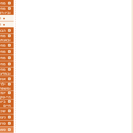
מחקר
מחק
וביו-רפ
ר
ר
הבר
מחקר
ובאנתר
מחקר
מחק
מחקר
מחק
מחקר
ובמדעי
אנש
ילדי
ומשפח
יזמי
היי-טק
ביוג
חיים
שכו
ניצו
סרט
ספר