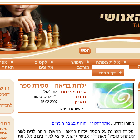
מילות מפתח
חיפוש
לקטים
מפת
מורכב
מקוונים
האתר
דף הבית
ילדות בריאה – סקירת ספר
הרשמ
גורם מפרסם:
אתר "לול"
דוא"ל
מחבר:
ד"ר אבישי גרשוני
*
תאריך:
15.02.2007
להסרה
>
ספרים חדשים
מקור וקרדיט :
אתר "הלול" : הורות בגובה העיניים
במבט
סיפור
סקירה מעניינת על הספר "ילדות בריאה - בריאות וחינוך ילדים לאור
אמהו
האנתרופוסופיה" מאת ד"ר אבישי גרשוני, שיוצא לאור בימים אלו.
את
אמהו