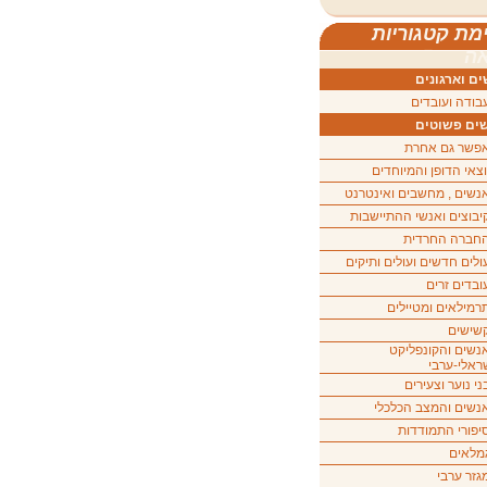
מת קטגוריות
ה
ם וארגונים
בודה ועובדים
ים פשוטים
פשר גם אחרת
וצאי הדופן והמיוחדים
נשים , מחשבים ואינטרנט
יבוצים ואנשי ההתיישבות
חברה החרדית
ולים חדשים ועולים ותיקים
ובדים זרים
רמילאים ומטיילים
שישים
נשים והקונפליקט
ראלי-ערבי
ני נוער וצעירים
נשים והמצב הכלכלי
יפורי התמודדות
מלאים
גזר ערבי