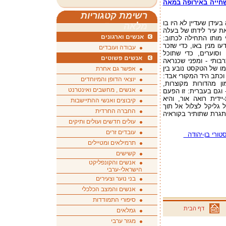
יהודייה, אם ל-14 ילדים שחייה באירופה במאה
רשימת קטגוריות
נולדה בהמבורג בשנת 1645 וחיה בעידן שעדיין לא היו בו
מלאה
ת עיר לידתו של בעלה
אנשים וארגונים
מותו התחילה לכתוב:
כולם שרדו) יידעו מנין באו, כדי שזכר
עבודה ועובדים
וסוערים, כדי שתוכל
אנשים פשוטים
בותי - ומפני שכנראה
ו של הטקסט נובע בין
אפשר גם אחרת
וכתב היד המקורי אבד:
יוצאי הדופן והמיוחדים
ן מהדורות מקוצרות,
אנשים , מחשבים ואינטרנט
 וגם בעברית: זו הפעם
ידית רואה אור, והיא
קיבוצים ואנשי ההתיישבות
גליקל לצלול אל תוך
החברה החרדית
תגרת שתותיר בקוראיה
עולים חדשים ועולים ותיקים
עובדים זרים
טורי בן-יהודה
תרמילאים ומטיילים
קשישים
אנשים והקונפליקט
הישראלי-ערבי
בני נוער וצעירים
אנשים והמצב הכלכלי
סיפורי התמודדות
דף הבית
גמלאים
מגזר ערבי