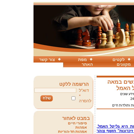
לקטים
מפת
צור קשר
מקוונים
האתר
שים במאה
הרשמה ללקט
דוא"ל
דע שונים
*
24
להסרה
ות ותולדות חיים
במבט לאחור
סיפורי חיים
ת היא גליקל האמל,
אמהות
קל: זיכרונות" חושף צוהר
אמהות חד-הוריות