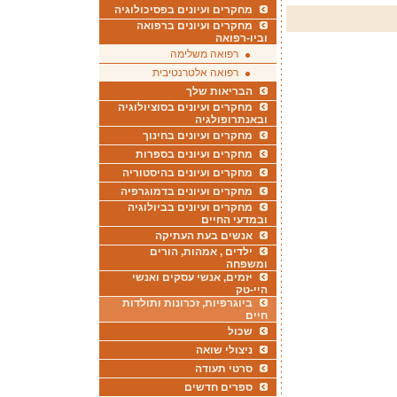
מחקרים ועיונים בפסיכולוגיה
מחקרים ועיונים ברפואה
וביו-רפואה
רפואה משלימה
רפואה אלטרנטיבית
הבריאות שלך
מחקרים ועיונים בסוציולוגיה
ובאנתרופולגיה
מחקרים ועיונים בחינוך
מחקרים ועיונים בספרות
מחקרים ועיונים בהיסטוריה
מחקרים ועיונים בדמוגרפיה
מחקרים ועיונים בביולוגיה
ובמדעי החיים
אנשים בעת העתיקה
ילדים , אמהות, הורים
ומשפחה
יזמים, אנשי עסקים ואנשי
היי-טק
ביוגרפיות, זכרונות ותולדות
חיים
שכול
ניצולי שואה
סרטי תעודה
ספרים חדשים