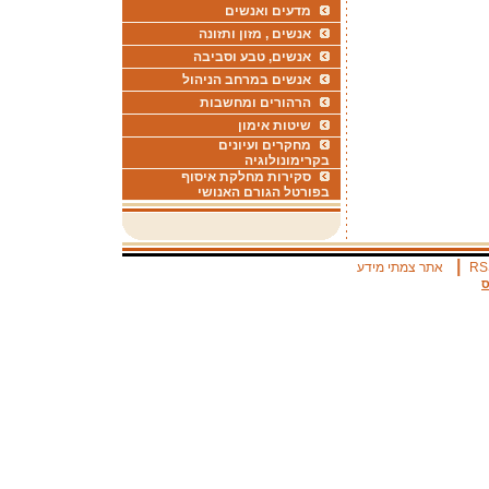
מדעים ואנשים
אנשים , מזון ותזונה
אנשים, טבע וסביבה
אנשים במרחב הניהול
הרהורים ומחשבות
שיטות אימון
מחקרים ועיונים
בקרימונולוגיה
סקירות מחלקת איסוף
בפורטל הגורם האנושי
|
RS
אתר צמתי מידע
ס