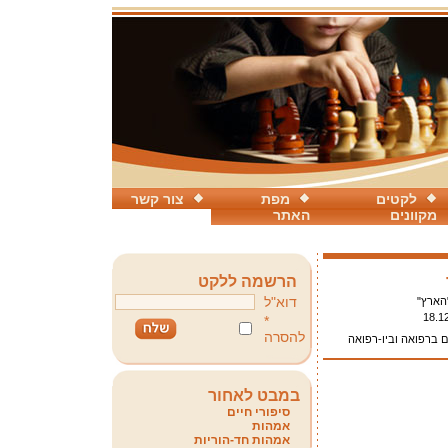
לקטים
מפת
צור קשר
מקוונים
האתר
הרשמה ללקט
דוא"ל
"הארץ"
18.1
*
להסרה
ם ברפואה וביו-רפואה
במבט לאחור
סיפורי חיים
אמהות
אמהות חד-הוריות