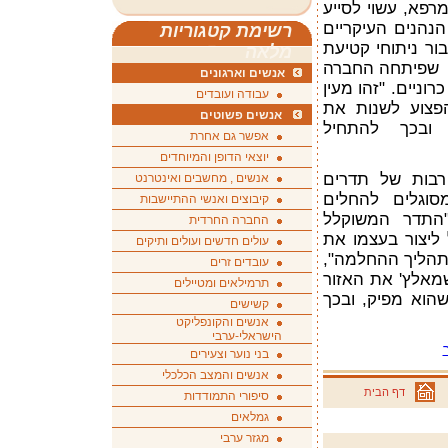
פא, עשוי לסייע
הנהנים העיקריים
רשימת קטגוריות
בור ניתוחי קטיעת
מלאה
ני שפיתחה החברה
אנשים וארגונים
פוי פצעים כרוניים. "זהו מעין
עבודה ועובדים
פצוע לשנות את
אנשים פשוטים
ובכך להתחיל
אפשר גם אחרת
יוצאי הדופן והמיוחדים
רבות של תדרים
אנשים , מחשבים ואינטרנט
סוגלים להחלים
קיבוצים ואנשי ההתיישבות
"התדר המשוקלל
החברה החרדית
 ליצור בעצמו את
עולים חדשים ועולים ותיקים
תהליך ההחלמה",
עובדים זרים
שמאלץ' את האזור
תרמילאים ומטיילים
הוא מפיק, ובכך
קשישים
אנשים והקונפליקט
הישראלי-ערבי
בני נוער וצעירים
אנשים והמצב הכלכלי
דף הבית
סיפורי התמודדות
גמלאים
מגזר ערבי