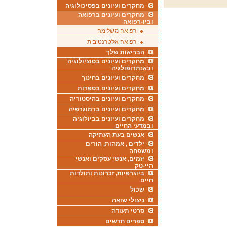
מחקרים ועיונים בפסיכולוגיה
מחקרים ועיונים ברפואה
וביו-רפואה
רפואה משלימה
רפואה אלטרנטיבית
הבריאות שלך
מחקרים ועיונים בסוציולוגיה
ובאנתרופולגיה
מחקרים ועיונים בחינוך
מחקרים ועיונים בספרות
מחקרים ועיונים בהיסטוריה
מחקרים ועיונים בדמוגרפיה
מחקרים ועיונים בביולוגיה
ובמדעי החיים
אנשים בעת העתיקה
ילדים , אמהות, הורים
ומשפחה
יזמים, אנשי עסקים ואנשי
היי-טק
ביוגרפיות, זכרונות ותולדות
חיים
שכול
ניצולי שואה
סרטי תעודה
ספרים חדשים