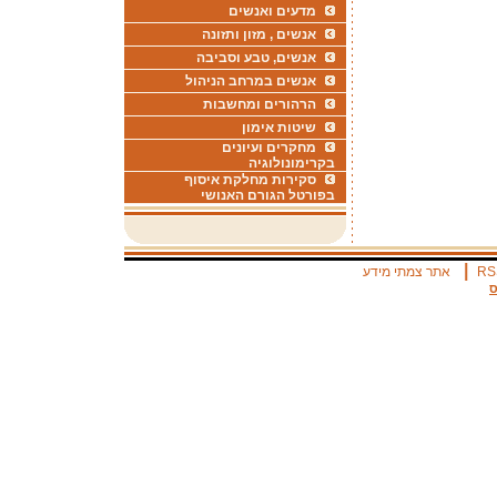
מדעים ואנשים
אנשים , מזון ותזונה
אנשים, טבע וסביבה
אנשים במרחב הניהול
הרהורים ומחשבות
שיטות אימון
מחקרים ועיונים
בקרימונולוגיה
סקירות מחלקת איסוף
בפורטל הגורם האנושי
|
RS
אתר צמתי מידע
ס