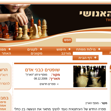
מילות מפתח
חיפוש
לקטים
מפת
מורכב
מקוונים
האתר
דף הבית
שופטים כבני אדם
הרשמ
מקור:
דוא"ל
מוסף עיתון "הארץ"
תאריך:
08.12.2006
*
להסרה
>
ספרים חדשים
במבט
סיפור
מקור
- מוסף הארץ
אמהו
ספרה החדש של העיתונאית נעמי לויצקי מתאר את הנעשה בין כתלי
אמהו