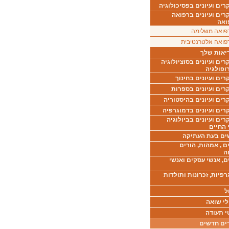
ים ועיונים בפסיכולוגיה
רים ועיונים ברפואה
ואה
פואה משלימה
פואה אלטרנטיבית
יאות שלך
ים ועיונים בסוציולוגיה
ופולגיה
ים ועיונים בחינוך
רים ועיונים בספרות
ים ועיונים בהיסטוריה
רים ועיונים בדמוגרפיה
ים ועיונים בביולוגיה
 החיים
ים בעת העתיקה
ם , אמהות, הורים
ה
ם, אנשי עסקים ואנשי
רפיות, זכרונות ותולדות
ל
לי שואה
י תעודה
ים חדשים