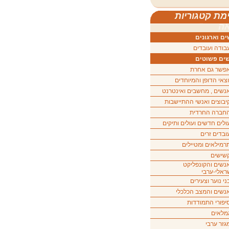
מת קטגוריות
ה
ם וארגונים
בודה ועובדים
ים פשוטים
פשר גם אחרת
וצאי הדופן והמיוחדים
נשים , מחשבים ואינטרנט
יבוצים ואנשי ההתיישבות
חברה החרדית
ולים חדשים ועולים ותיקים
ובדים זרים
רמילאים ומטיילים
שישים
נשים והקונפליקט
ראלי-ערבי
ני נוער וצעירים
נשים והמצב הכלכלי
יפורי התמודדות
מלאים
גזר ערבי