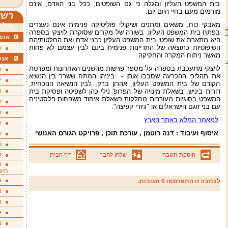
בית המשפט העליון ומגלה כי גם השופטים, ככל בני האדם, אינם
מורמים מעם בחיי היום-יום.
רשי
מאבקי כוח, משאים ומתנים ושיקולי פוליטיקה פנימית אינם נעצרים
מלא
בפתח בית המשפט העליון. בשורה של מקרים שסוקרת לויצקי בספרה
אנשי
היא מתארת את שופטי בית המשפט העליון כבני אדם ואת החלטותיהם
השיפוטיות כתוצאה של התדיינות פנימית בינם לבין עצמם לא פחות
ע
מאשר ניתוח המקרה והחקיקה.
אנש
לויצקי מתעכבת בספרה על מספר פרשות מהשנים האחרונות ומפרטת
א
את תהליכי ההכרעה שסבבו אותן - ביניהן המתח ששרר בין הנשיא
י
הקודם של בית המשפט העליון, אהרון ברק, לבין הנשיאה הנוכחית,
א
דורית ביניש, בשאלת מינויה של הפרופ' נילי כהן לשפיטה ופסיקת בית
המשפט בסוגיות מעוררות מחלקות כשאלת איחוד משפחות פלסטינים
ק
עם בני זוגם הישראלים או "גיורי קפיצה".
ה
למאמר המלא באתר הארץ
ע
איסוף ועיבוד : דנה רוטמן , עורכת תוכן , פרויקט הגורם האנושי
ע
ת
ק
הוספת תגובה
שלחו לחבר
דף הבית
א
היש
ב
לכתבה זו התפרסמו 0 תגובות.
א
ס
ג
מ