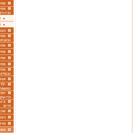
מחקר
מחק
וביו-רפ
ר
ר
הבר
מחקר
ובאנתר
מחקר
מחק
מחקר
מחק
מחקר
ובמדעי
אנש
ילדי
ומשפח
יזמי
היי-טק
ביוג
חיים
שכו
ניצו
סרט
ספר