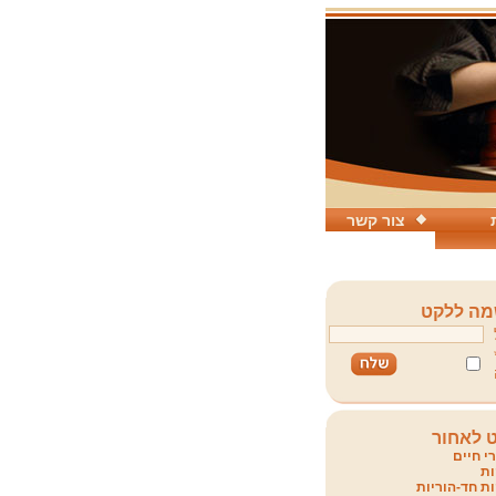
צור קשר
ה ללקט
 לאחור
י חיים
ת
ת חד-הוריות