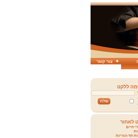
צור קשר
ה ללקט
 לאחור
י חיים
ת
ת חד-הוריות