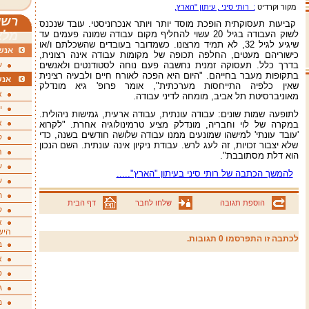
מקור וקרדיט
: רותי סיני , עיתון "הארץ,
רשי
קביעות תעסוקתית הופכת מוסד יותר ויותר אנכרוניסטי. עובד שנכנס
לשוק העבודה בגיל 20 עשוי להחליף מקום עבודה שמונה פעמים עד
מלא
שיגיע לגיל 32, לא תמיד מרצונו. כשמדובר בעובדים שהשכלתם ו/או
אנשי
כישוריהם מעטים, החלפה תכופה של מקומות עבודה אינה רצונית,
בדרך כלל. תעסוקה זמנית נחשבה פעם נוחה לסטודנטים ולאנשים
ע
בתקופות מעבר בחייהם. "היום היא הפכה לאורח חיים ולבעיה רצינית
אנש
שאין כלפיה התייחסות מערכתית", אומר פרופ' גיא מונדלק
א
מאוניברסיטת תל אביב, מומחה לדיני עבודה.
י
לתופעה שמות שונים: עבודה עונתית, עבודה ארעית, גמישות ניהולית.
א
במקרה של לוי וחבריה, מונדלק מציע טרמינולוגיה אחרת. "לקרוא
'עובד עונתי' למישהו שמונעים ממנו עבודה שלושה חודשים בשנה, כדי
ק
שלא יצבור זכויות, זה לעג לרש. עבודת ניקיון אינה עונתית. השם הנכון
ה
הוא דלת מסתובבת".
ע
להמשך הכתבה של רותי סיני בעיתון "הארץ".....
ע
ת
הוספת תגובה
שלחו לחבר
דף הבית
ק
א
היש
לכתבה זו התפרסמו 0 תגובות.
ב
א
ס
ג
מ