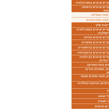
ים ועיונים בפסיכולוגיה
רים ועיונים ברפואה
ואה
פואה משלימה
פואה אלטרנטיבית
יאות שלך
ים ועיונים בסוציולוגיה
ופולגיה
ים ועיונים בחינוך
רים ועיונים בספרות
ים ועיונים בהיסטוריה
רים ועיונים בדמוגרפיה
ים ועיונים בביולוגיה
 החיים
ים בעת העתיקה
ם , אמהות, הורים
ה
ם, אנשי עסקים ואנשי
רפיות, זכרונות ותולדות
ל
לי שואה
י תעודה
ים חדשים