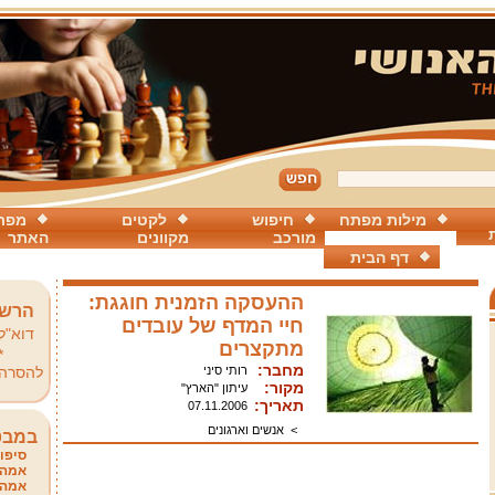
מילות מפתח
חיפוש
לקטים
מפת
מורכב
מקוונים
האתר
דף הבית
ההעסקה הזמנית חוגגת:
הרשמ
חיי המדף של עובדים
דוא"ל
מתקצרים
*
מחבר:
רותי סיני
להסרה
מקור:
עיתון "הארץ"
תאריך:
07.11.2006
>
אנשים וארגונים
במבט
סיפור
אמהו
אמהו