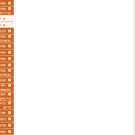
מחקר
מחק
וביו-רפ
ר
ר
הבר
מחקר
ובאנתר
מחקר
מחק
מחקר
מחק
מחקר
ובמדעי
אנש
ילדי
ומשפח
יזמי
היי-טק
ביוג
חיים
שכו
ניצו
סרט
ספר