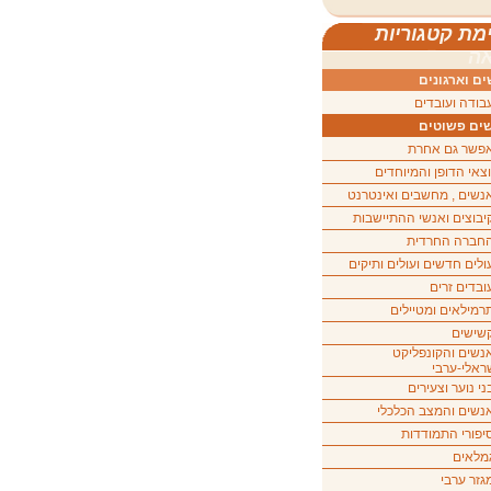
מת קטגוריות
ה
ם וארגונים
בודה ועובדים
ים פשוטים
פשר גם אחרת
וצאי הדופן והמיוחדים
נשים , מחשבים ואינטרנט
יבוצים ואנשי ההתיישבות
חברה החרדית
ולים חדשים ועולים ותיקים
ובדים זרים
רמילאים ומטיילים
שישים
נשים והקונפליקט
ראלי-ערבי
ני נוער וצעירים
נשים והמצב הכלכלי
יפורי התמודדות
מלאים
גזר ערבי