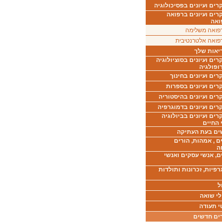
ים ועיונים בפסיכולוגיה
רים ועיונים ברפואה
ואה
פואה משלימה
פואה אלטרנטיבית
יאות שלך
ים ועיונים בסוציולוגיה
ופולגיה
ים ועיונים בחינוך
רים ועיונים בספרות
ים ועיונים בהיסטוריה
רים ועיונים בדמוגרפיה
ים ועיונים בביולוגיה
 החיים
ים בעת העתיקה
ם , אמהות, הורים
ה
ם, אנשי עסקים ואנשי
רפיות, זכרונות ותולדות
ל
לי שואה
י תעודה
ים חדשים