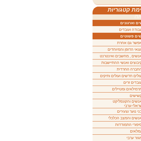
מת קטגוריות
ה
ם וארגונים
בודה ועובדים
ים פשוטים
פשר גם אחרת
וצאי הדופן והמיוחדים
נשים , מחשבים ואינטרנט
יבוצים ואנשי ההתיישבות
חברה החרדית
ולים חדשים ועולים ותיקים
ובדים זרים
רמילאים ומטיילים
שישים
נשים והקונפליקט
ראלי-ערבי
ני נוער וצעירים
נשים והמצב הכלכלי
יפורי התמודדות
מלאים
גזר ערבי