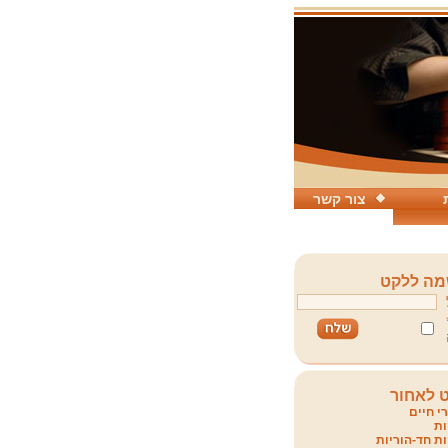
צור קשר
ה ללקט
 לאחור
י חיים
ת
ת חד-הוריות