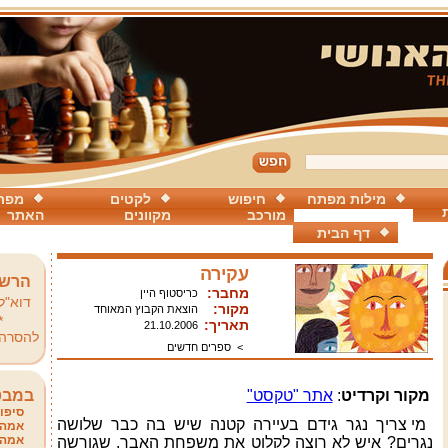
מילות מפתח
חיפוש
לקטים
מפת
מורכב
מקוונים
האתר
דף הבית
עקירה
הרשמ
מחבר:
כריסטוף היין
דוא"ל
מקור:
הוצאת הקבוץ המאוחד
*
תאריך:
21.10.2006
להסרה
>
ספרים חדשים
מקור וקרדיט
:
אתר "טקסט"
במבט
סיפור
מי צריך נגר גידם בעיירה קטנה שיש בה כבר שלושה
אמהו
אמהו
נגרים? איש לא רוצה לקלוט את משפחת האבר, שגורשה