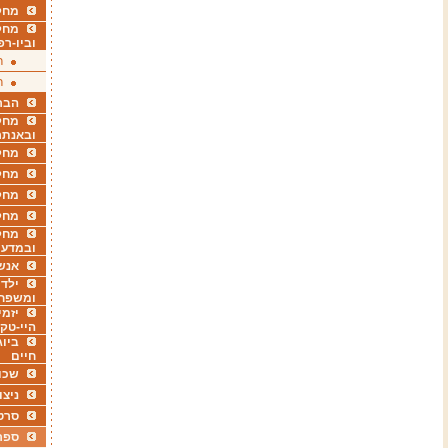
מחקר
מחק
וביו-רפ
ר
ר
הבר
מחקר
ובאנתר
מחקר
מחק
מחקר
מחק
מחקר
ובמדעי
אנש
ילדי
ומשפח
יזמי
היי-טק
ביוג
חיים
שכו
ניצו
סרט
ספר