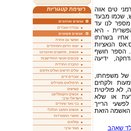
ני טים אווה
רשימת קטגוריות
מלאה
ש, שכמו מבעד
אנשים וארגונים
מספר לנו עד
עבודה ועובדים
שרית - היא
אנשים פשוטים
אחיו בשרותו
אפשר גם אחרת
.אס הנאציות
יוצאי הדופן והמיוחדים
. הספר חושף
אנשים , מחשבים ואינטרנט
דחקה, ידיעה
קיבוצים ואנשי ההתיישבות
החברה החרדית
עולים חדשים ועולים ותיקים
 של משפחתו,
עובדים זרים
מעות ולקחים
תרמילאים ומטיילים
, לא פוליטית
קשישים
אנשים והקונפליקט
דעת או שלא
הישראלי-ערבי
פשעי הרייך
בני נוער וצעירים
 האשמה הזאת
אנשים והמצב הכלכלי
סיפורי התמודדות
גמלאים
לד שאהב
מגזר ערבי