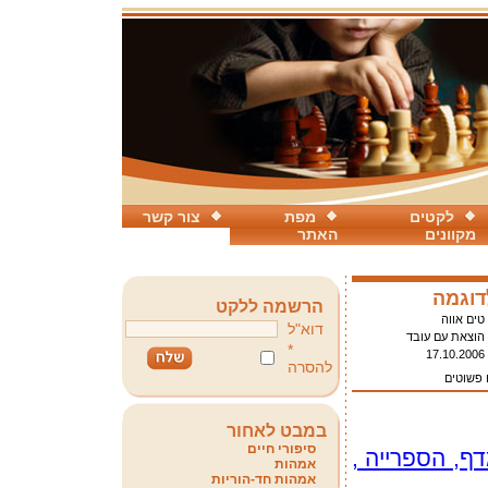
לקטים
מפת
צור קשר
מקוונים
האתר
דוגמה
הרשמה ללקט
טים אווה
דוא"ל
הוצאת עם עובד
*
17.10.2006
להסרה
פשוטים
במבט לאחור
סיפורי חיים
, הספרייה ,
אמהות
אמהות חד-הוריות