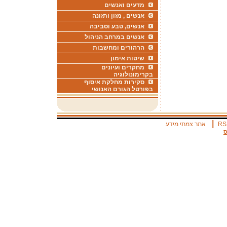
מדעים ואנשים
אנשים , מזון ותזונה
אנשים, טבע וסביבה
אנשים במרחב הניהול
הרהורים ומחשבות
שיטות אימון
מחקרים ועיונים
בקרימונולוגיה
סקירות מחלקת איסוף
בפורטל הגורם האנושי
|
RS
אתר צמתי מידע
ס