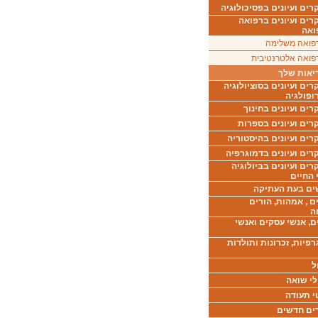
ים ועיונים בפסיכולוגיה
רים ועיונים ברפואה
ואה
פואה משלימה
פואה אלטרנטיבית
יאות שלך
ים ועיונים בסוציולוגיה
ופולגיה
ים ועיונים בחינוך
רים ועיונים בספרות
ים ועיונים בהיסטוריה
רים ועיונים בדמוגרפיה
ים ועיונים בביולוגיה
 החיים
ים בעת העתיקה
ם , אמהות, הורים
ה
ם, אנשי עסקים ואנשי
רפיות, זכרונות ותולדות
ל
לי שואה
י תעודה
ים חדשים