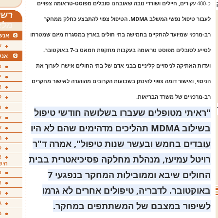
כ-400 עקו
רים, חיילים ושורדי נובה שאובחנו סובלים מפוסט-טראומה צפויים
רשי
לעבור טיפול נפשי המשלב MDMA. הטיפול צפוי להתבצע כחלק ממחקר
מלא
רב-מרכזי שמיועד להתקיים בחמישה בתי חולים בארץ במסגרת מיזם שמטרתו
אנשי
ע
לסייע לסובלים מפוסט טראומה בעקבות מתקפת חמאס ב-7 באוקטובר.
אנש
ועדות האתיקה לניסויים קליניים בבני אדם של בתי החולים אישרו לערוך את
א
י
הניסוי, ואישור דומה צפוי להינתן בשבועות הקרובים מהוועדה לאישור מחקרים
א
רב-מרכזיים של משרד הבריאות.
ק
ה
"ראיתי מטופלים שעברו בשלושה חודשי טיפול
ע
בשילוב MDMA תהליכים מדהימים שהם לא היו
ע
ת
עובדים בחמש ובעשר שנות טיפול", אמרה ד"ר
ק
רויטל עמיעז, מנהלת מחלקה פסיכיאטרית בבית
א
היש
החולים שיבא וממובילות המחקר בנפגעי 7
ב
א
באוקטובר. לדבריה, טיפולים אחרים לא גרמו
ס
ג
לשיפור במצבם של המשתתפים במחקר.
מ