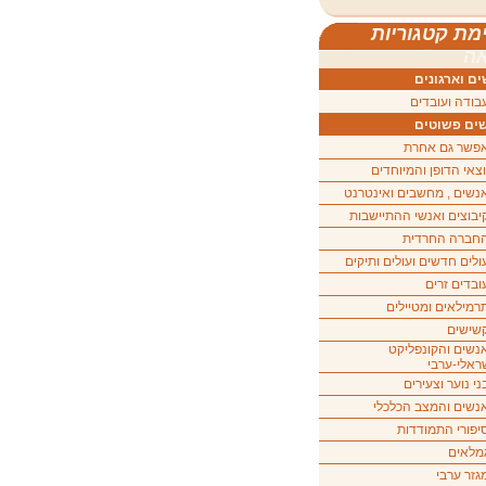
מת קטגוריות
ה
ם וארגונים
בודה ועובדים
ים פשוטים
פשר גם אחרת
וצאי הדופן והמיוחדים
נשים , מחשבים ואינטרנט
יבוצים ואנשי ההתיישבות
חברה החרדית
ולים חדשים ועולים ותיקים
ובדים זרים
רמילאים ומטיילים
שישים
נשים והקונפליקט
ראלי-ערבי
ני נוער וצעירים
נשים והמצב הכלכלי
יפורי התמודדות
מלאים
גזר ערבי