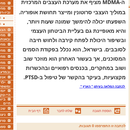
ה-MDMA מציף את מערכת העצבים המרכזית
מחקר
מחק
במוליך העצבי סרוטונין ומייצר תחושת אופוריה.
וביו-רפ
ר
השפעתו יכולה להימשך שמונה שעות ויותר,
ר
והיא מאופיינת גם בעליית הביטחון העצמי
הבר
מחקר
ובשיפור היכולת לפתח קירבה ולחוש חיבה
ובאנתר
מחקר
לסובבים. בישראל, הוא נכלל בפקודת הסמים
מחק
מחקר
המסוכנים, אך בעשור האחרון הוא מוזכר שוב
מחק
ושוב במחקרים, בכנסים רפואיים ובהכשרות
מחקר
ובמדעי
מקצועיות, בעיקר בהקשר של טיפול ב-PTSD.
אנש
ילדי
לכתבה המלאה בעיתון " הארץ "
ומשפח
יזמי
היי-טק
ביוג
חיים
שכו
הוספת תגובה
שלחו לחבר
דף הבית
ניצו
סרט
לכתבה זו התפרסמו 0 תגובות.
ספר