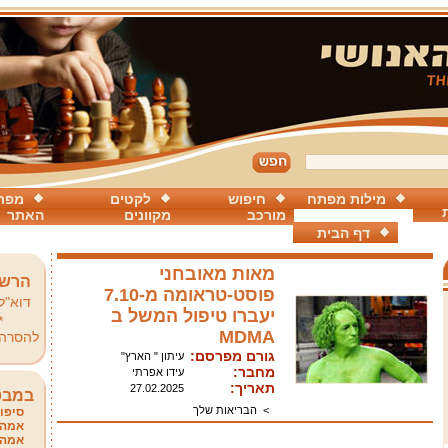
מילות מפתח
חיפוש
לקטים
מפת
מורכב
מקוונים
האתר
דף הבית
מאות מאובחני
הרשמ
פוסט-טראומה מ-7.10
דוא"ל
יעברו טיפול המשל ב
*
MDMA
להסרה
גורם מפרסם:
עיתון " הארץ"
מחבר:
עידו אפרתי
תאריך:
27.02.2025
במבט
>
הבריאות שלך
סיפור
אמהו
אמהו