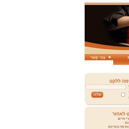
צור קשר
ה ללקט
 לאחור
י חיים
ת
ת חד-הוריות