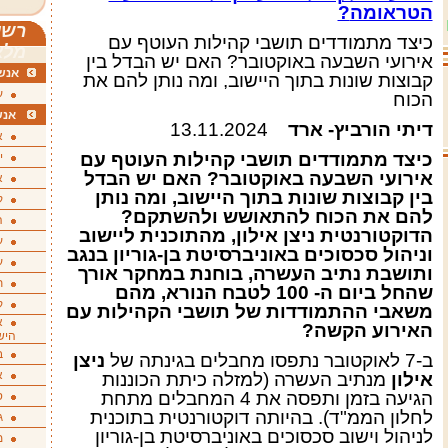
הטראומה
?
רשי
כיצד מתמודדים תושבי קהילות העוטף עם
מלא
אירועי השבעה באוקטובר? האם יש הבדל בין
אנשי
קבוצות שונות בתוך היישוב, ומה נותן להם את
ע
הכוח
אנש
דיתי הורביץ- ארד
13.11.2024
א
כיצד מתמודדים תושבי קהילות העוטף עם
י
אירועי השבעה באוקטובר? האם יש הבדל
א
בין קבוצות שונות בתוך היישוב, ומה נותן
ק
להם את הכוח להתאושש ולהשתקם?
ה
הדוקטורנטית ניצן אילון, מהתוכנית ליישוב
ע
וניהול סכסוכים באוניברסיטת בן-גוריון בנגב
ע
ותושבת נתיב העשרה, בוחנת במחקר אורך
ת
שהחל ביום ה- 100 לטבח הנורא, מהם
ק
משאבי ההתמודדות של תושבי הקהילות עם
א
האירוע הקשה
?
היש
ב
ב-7 לאוקטובר נתפסו מחבלים בגינתה של
ניצן
א
אילון
מנתיב העשרה (למזלה כיתת הכוננות
הגיעה בזמן ותפסה את 4 המחבלים מתחת
ס
לחלון הממ"ד). בהיותה דוקטורנטית בתוכנית
ג
לניהול וישוב סכסוכים באוניברסיטת בן-גוריון
מ