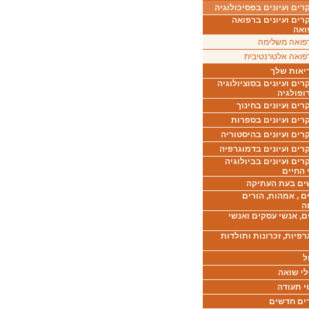
ים ועיונים בפסיכולוגיה
רים ועיונים ברפואה
ואה
פואה משלימה
פואה אלטרנטיבית
יאות שלך
ים ועיונים בסוציולוגיה
ופולגיה
ים ועיונים בחינוך
רים ועיונים בספרות
ים ועיונים בהיסטוריה
רים ועיונים בדמוגרפיה
ים ועיונים בביולוגיה
 החיים
ים בעת העתיקה
ם , אמהות, הורים
ה
ם, אנשי עסקים ואנשי
רפיות, זכרונות ותולדות
ל
לי שואה
י תעודה
ים חדשים