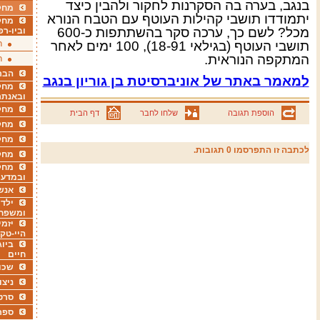
בנגב, בערה בה הסקרנות לחקור ולהבין כיצד
מחקר
יתמודדו תושבי קהילות העוטף עם הטבח הנורא
מחק
מכל? לשם כך, ערכה סקר בהשתתפות כ-600
וביו-רפ
תושבי העוטף (בגילאי 18-91), 100 ימים לאחר
ר
המתקפה הנוראית
.
ר
הבר
למאמר באתר של אוניברסיטת בן גוריון בנגב
מחקר
ובאנתר
מחקר
הוספת תגובה
שלחו לחבר
דף הבית
מחק
מחקר
לכתבה זו התפרסמו 0 תגובות.
מחק
מחקר
ובמדעי
אנש
ילדי
ומשפח
יזמי
היי-טק
ביוג
חיים
שכו
ניצו
סרט
ספר