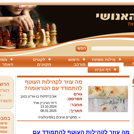
מילות מפתח
חיפוש
לקטים
מפת
מורכב
מקוונים
האתר
דף הבית
מה עוזר לקהילות העוטף
הרשמ
להתמודד עם הטראומה?
דוא"ל
גורם
*
אוניברסיטת בן-גוריון בנגב
מפרסם:
להסרה
דיתי הורביץ-ארד
מחבר:
13.10.2024
תאריך:
08.01.2025
>
מחקרים ועיונים בפסיכולוגיה
במבט
סיפור
אמהו
מה עוזר לקהילות העוטף להתמודד עם
אמהו