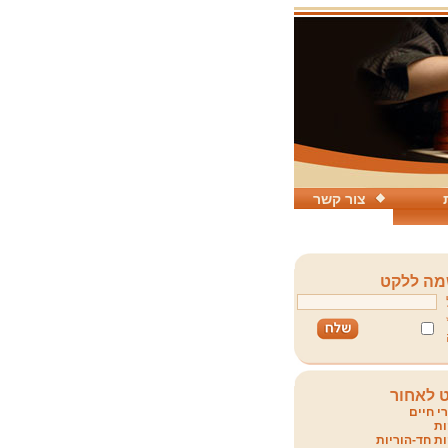
צור קשר
ה ללקט
 לאחור
י חיים
ת
ת חד-הוריות