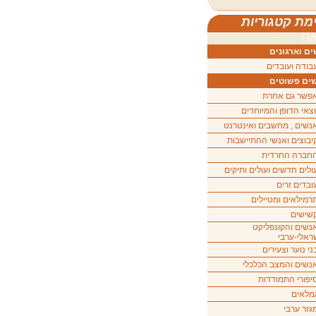
מת קטגוריות
ה
ם וארגונים
בודה ועובדים
ים פשוטים
פשר גם אחרת
וצאי הדופן והמיוחדים
נשים , מחשבים ואינטרנט
יבוצים ואנשי ההתיישבות
חברה החרדית
ולים חדשים ועולים ותיקים
ובדים זרים
רמילאים ומטיילים
שישים
נשים והקונפליקט
ראלי-ערבי
ני נוער וצעירים
נשים והמצב הכלכלי
יפורי התמודדות
מלאים
גזר ערבי