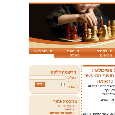
לקטים
מפת
צור קשר
מקוונים
האתר
פסיכולוגי:
הרשמה ללקט
ושף מה עשוי
דוא"ל
טראומה
*
דשות מחלקה ראשונה
להסרה
ידן יוסף
03.07.202
פסיכולוגיה
במבט לאחור
סיפורי חיים
אמהות
אמהות חד-הוריות
 מה עשוי לשפר פוסט