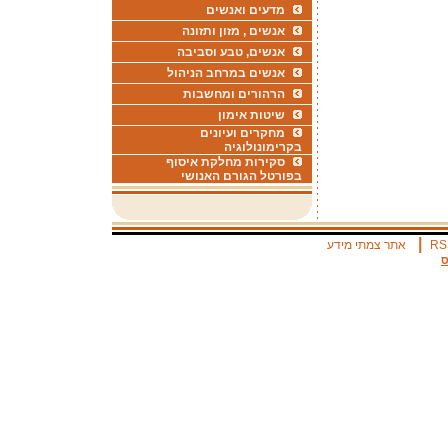
מדעים ואנשים
אנשים , מזון ותזונה
אנשים, טבע וסביבה
אנשים במרחב הניהול
הרהורים ומחשבות
שיטות אימון
מחקרים ועיונים
בקרימונולוגיה
סקירות מחלקת איסוף
בפורטל הגורם האנושי
|
RS
אתר צמתי מידע
ס