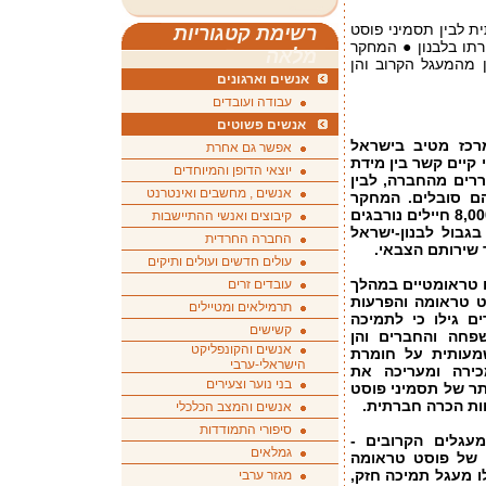
 לבין תסמיני פוסט
רשימת קטגוריות
רתו בלבנון ● המחקר
מלאה
 מהמעגל הקרוב והן
אנשים וארגונים
עבודה ועובדים
אנשים פשוטים
רכז מטיב בישראל
אפשר גם אחרת
 קיים קשר בין מידת
יוצאי הדופן והמיוחדים
ררים מהחברה, לבין
אנשים , מחשבים ואינטרנט
ם סובלים. המחקר
בחן את השפעת התמיכה החברתית על 8,000 חיילים נורבגים
קיבוצים ואנשי ההתיישבות
גבול לבנון-ישראל
החברה החרדית
עולים חדשים ועולים ותיקים
 טראומטיים במהלך
עובדים זרים
ט טראומה והפרעות
תרמילאים ומטיילים
ים גילו כי לתמיכה
קשישים
פחה והחברים והן
אנשים והקונפליקט
מעותית על חומרת
הישראלי-ערבי
כירה ומעריכה את
בני נוער וצעירים
ותר של תסמיני פוסט
ות הכרה חברתית.
אנשים והמצב הכלכלי
סיפורי התמודדות
עגלים הקרובים -
גמלאים
 של פוסט טראומה
לו מעגל תמיכה חזק,
מגזר ערבי