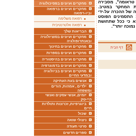
טראומה", מסבירה
מחקרים ועיונים בפסיכולוגיה
דת המחקר במטיב.
מחקרים ועיונים ברפואה
 של ההכרה על-ידי
וביו-רפואה
 התסמינים הפוסט
רפואה משלימה
צא כי ככל שתחושת
רפואה אלטרנטיבית
מוכה יותר".
הבריאות שלך
מחקרים ועיונים בסוציולוגיה
ובאנתרופולגיה
מחקרים ועיונים בחינוך
דף הבית
מחקרים ועיונים בספרות
מחקרים ועיונים בהיסטוריה
מחקרים ועיונים בדמוגרפיה
מחקרים ועיונים בביולוגיה
ובמדעי החיים
אנשים בעת העתיקה
ילדים , אמהות, הורים
ומשפחה
יזמים, אנשי עסקים ואנשי
היי-טק
ביוגרפיות, זכרונות ותולדות
חיים
שכול
ניצולי שואה
סרטי תעודה
ספרים חדשים