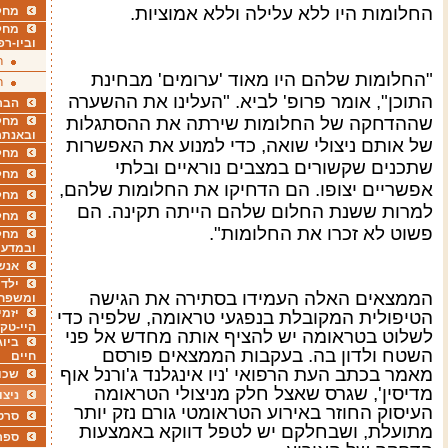
החלומות היו ללא עלילה וללא אמוציות
.
מחקר
מחק
וביו-רפ
ר
"
החלומות שלהם היו מאוד 'ערומים' מבחינת
ר
התוכן", אומר פרופ' לביא. "העלינו את ההשערה
הבר
שההדחקה של החלומות שירתה את ההסתגלות
מחקר
ובאנתר
של אותם ניצולי שואה, כדי למנוע את האפשרות
מחקר
שתכנים שקשורים במצבים נוראיים ובלתי
מחק
אפשריים יצופו. הם הדחיקו את החלומות שלהם,
מחקר
למרות ששנת החלום שלהם הייתה תקינה. הם
מחק
פשוט לא זכרו את החלומות
".
מחקר
ובמדעי
אנש
ילדי
הממצאים האלה העמידו בסתירה את הגישה
ומשפח
יזמי
הטיפולית המקובלת בנפגעי טראומה, שלפיה כדי
היי-טק
לשלוט בטראומה יש להציף אותה מחדש אל פני
ביוג
השטח ולדון בה. בעקבות הממצאים פורסם
חיים
מאמר בכתב העת הרפואי 'ניו אינגלנד ג'ורנל אוף
שכו
מדיסין', שגרס שאצל חלק מניצולי הטראומה
ניצו
העיסוק החוזר באירוע הטראומטי גורם נזק יותר
סרט
מתועלת, ושבחלקם יש לטפל דווקא באמצעות
ספר