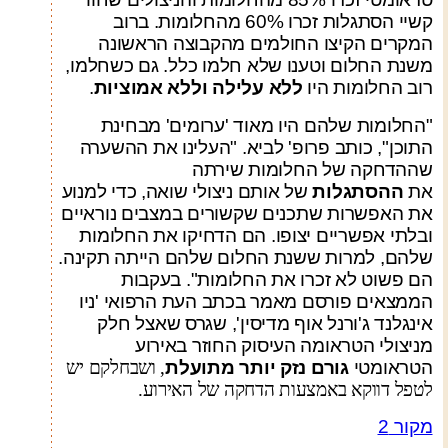
קשיי הסתגלות זכרו 60% מהחלומות. ברוב
המקרים הקיצו החולמים מהקבוצה הראשונה
משנת החלום וטענו שלא חלמו כלל. גם כשחלמו,
רוב החלומות היו
ללא עלילה וללא אמוציות
.
"
החלומות שלהם היו מאוד 'ערומים' מבחינת
התוכן", כותב פרופ' לביא. "העלינו את ההשערה
שההדחקה של החלומות שירתה
את
ההסתגלות
של אותם ניצולי שואה, כדי למנוע
את האפשרות שתכנים שקשורים במצבים נוראיים
ובלתי אפשריים יצופו. הם הדחיקו את החלומות
שלהם, למרות ששנת החלום שלהם הייתה תקינה.
הם פשוט לא זכרו את החלומות". בעקבות
הממצאים פורסם מאמר בכתב העת הרפואי 'ניו
אינגלנד ג'ורנל אוף מדיסין', שגרס שאצל חלק
מניצולי הטראומה העיסוק החוזר באירוע
הטראומטי
גורם נזק יותר מתועלת
,
ושבחלקם יש
לטפל דווקא באמצעות הדחקה של האירוע
.
מקור 2