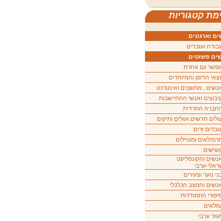
מת קטגוריות
ה
ם וארגונים
בודה ועובדים
ים פשוטים
פשר גם אחרת
וצאי הדופן והמיוחדים
נשים , מחשבים ואינטרנט
יבוצים ואנשי ההתיישבות
חברה החרדית
ולים חדשים ועולים ותיקים
ובדים זרים
רמילאים ומטיילים
שישים
נשים והקונפליקט
ראלי-ערבי
ני נוער וצעירים
נשים והמצב הכלכלי
יפורי התמודדות
מלאים
גזר ערבי