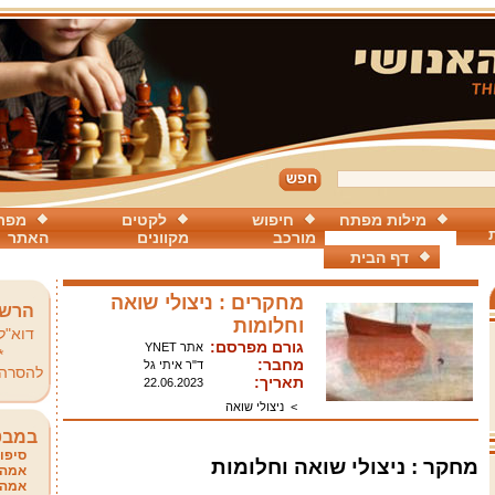
מילות מפתח
חיפוש
לקטים
מפת
מורכב
מקוונים
האתר
דף הבית
מחקרים : ניצולי שואה
הרשמ
וחלומות
דוא"ל
גורם מפרסם:
אתר YNET
*
מחבר:
ד"ר איתי גל
להסרה
תאריך:
22.06.2023
>
ניצולי שואה
במבט
סיפור
מחקר : ניצולי שואה וחלומות
אמהו
אמהו