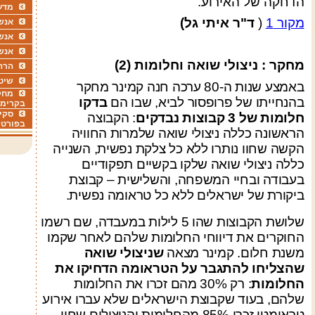
הדחקה של האירוע
.
מדע
מקור 1
(
ד"ר איתי גל)
אנשי
אנש
אנש
מחקר : ניצולי שואה וחלומות (2)
הרה
שיטו
באמצע שנות ה-80 ערכה חנה קמינר מחקר
מחקר
בהנחייתו של פרופסור לביא, שבו הם
בדקו
בקרימו
סקי
חלומות של 3 קבוצות נבדקים
:
הקבוצה
בפורטל
הראשונה כללה ניצולי שואה שלמרות החוויה
הקשה שחוו נותרו ללא כל צלקת נפשית, השנייה
כללה ניצולי שואה שלקו בקשיים תפקודיים
בעבודה ובחיי המשפחה, והשלישית – קבוצת
ביקורת של ישראלים ללא כל טראומה נפשית
.
שלושת הקבוצות שהו 5 לילות במעבדה, שם רשמו
החוקרים את דיווחי החלומות שלהם לאחר שקמו
משנת חלום. קמינר מצאה
שניצולי שואה
שהצליחו להתגבר על הטראומה הדחיקו את
החלומות
:
רק 30% מהם זכרו את החלומות
שלהם, בעוד שקבוצת הישראלים שלא עברו אירוע
טראומטי זכרו 85% מהחלומות והניצולים שחוו