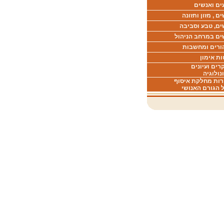
ים ואנשים
ם , מזון ותזונה
ים, טבע וסביבה
ים במרחב הניהול
ורים ומחשבות
ת אימון
ים ועיונים
נולוגיה
רות מחלקת איסוף
 הגורם האנושי