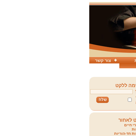
צור קשר
ה ללקט
 לאחור
י חיים
ת
ת חד-הוריות