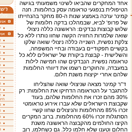
אחד המחקרים שהביאו לשינוי משמעותי בגישה
רשי
הטיפולית בנפגעי טראומה עסק בחלומות. חנה
מלא
קמינר ערכה באמצע שנות ה-80 מחקר בהנחייתו
אנשי
של פרופ' לביא, שבמהלכו בדקה חלומות של
ע
שלוש קבוצות נבדקים: הראשונה כללה ניצולי
אנש
שואה שלמרות החוויה הקשה שחוו נותרו ללא כל
א
צלקת נפשית, השנייה כללה ניצולי שואה שלקו
י
בקשיים תפקודיים בעבודה ובחיי המשפחה,
א
והשלישית - קבוצת ביקורת של ישראלים ללא כל
ק
טראומה נפשית. הנבדקים שהו חמישה לילות
ה
במעבדה, והחוקרים רשמו את דיווחי החלומות
ע
שלהם אחרי יקיצות משנת חלום
.
ע
ד"ר קמינר מצאה שניצולי שואה שהצליחו
ת
ק
להתגבר על הטראומה הדחיקו את החלומות: רק
א
30% מהם זכרו את החלומות שלהם, בעוד
היש
שקבוצת הישראלים שלא עברו אירוע טראומטי
ב
זכרו 85% מהחלומות והניצולים שחוו קשיי
א
הסתגלות זכרו 60% מהחלומות. ברוב המקרים
ס
הקיצו החולמים מהקבוצה הראשונה משנת
ג
החלום וטענו שלא חלמו כלל. גם כשחלמו, רוב
מ