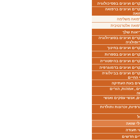
ים ועיונים בפסיכולוגיה
רים ועיונים ברפואה
ואה
פואה משלימה
פואה אלטרנטיבית
יאות שלך
ים ועיונים בסוציולוגיה
ופולגיה
ים ועיונים בחינוך
רים ועיונים בספרות
ים ועיונים בהיסטוריה
רים ועיונים בדמוגרפיה
ים ועיונים בביולוגיה
 החיים
ים בעת העתיקה
ם , אמהות, הורים
ה
ם, אנשי עסקים ואנשי
רפיות, זכרונות ותולדות
ל
לי שואה
י תעודה
ים חדשים