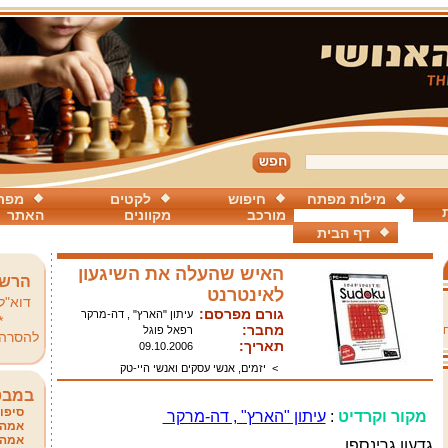
מילות מפתח
חיפוש
לקטים
מפת
מורכב
מקוונים
האתר
דף הבית
האיש שהעלה את השיגעון
הרשמ
לאינטרנט
דוא"ל
גורם מפרסם:
עיתון "הארץ" , דה-מרקר
*
מחבר:
רפאל פוגל
להסרה
תאריך:
09.10.2006
>
יזמים, אנשי עסקים ואנשי היי-טק
במבט
סיפור
מקור וקרדיט
:
עיתון "הארץ" , דה-מרקר
אמהו
אמהו
גדעון גרינספן