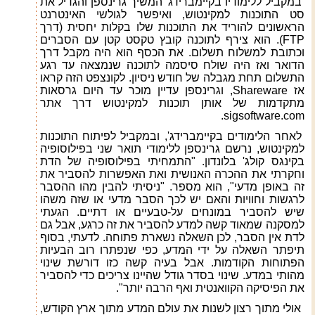
במקביל ללימודיו בקיימברידג' המשיך גרינספן והגדיל את
סט התוכנות למקינטוש, ואיפשר לגולשי האינטרנט
הראשונים להוריד את התוכנות שלו בקלות יחסית (דרך
FTP
). הוא צירף לתוכנה קובץ טקסט קטן עם הסברים
וכתובת למשלוח תשלום. את הכסף הוא היה מקבל דרך
הדואר ואז היה שולח סיסמה לתוכנה שנמצאה עד רגע
התשלום תחת מגבלה של חודש ניסיון. לקונצפט הזה קראו
אז
Shareware
, וגרינספן עדיין מוכר עד היום גרסאות
מתקדמות של אותן תוכנות למקינטוש דרך אתר
.
sigsoftware.com
לאחר הלימודים בקיימברידג', ובמקביל לפיתוח התוכנות
למקינטוש, נרשם גרינספן ללימודי תואר שני בפילוסופיה
בקינגס קולג' בלונדון. "התמחיתי בפילוסופיה של הדת
וחקרתי את ההכרה האנושית ואת האפשרות להסביר את
זה באופן מדעי", הוא מספר. "ניסיתי להבין מהו ההסבר
לרגשות וחוויות והאם יש לכך הסבר מדעי או שזה משהו
שיש להסביר במונחים על-טבעיים או דתיים. הגעתי
למסקנה שמאוד קשה למדע להסביר את זה כרגע, אבל גם
לדת אין הסבר, לכן השאלה נשארת פתוחה. לדעתי, בסוף
תיפתר השאלה על ידי המדע, כפי שנפתרו רוב הבעיות
הפתוחות הקודמות. אבל בעיה קשה כזו דורשת שינוי
מהותי במדע. שינוי בסדר גודל שהיינו צריכים כדי להסביר
את הפיסיקה הקוואנטית ואף הרבה יותר".
אולי מתוך רצון לשנות את עולם המדע מתוך ארץ הקודש,