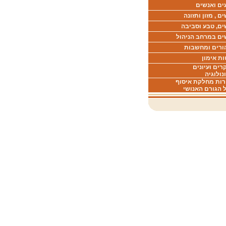
ים ואנשים
ם , מזון ותזונה
ים, טבע וסביבה
ים במרחב הניהול
ורים ומחשבות
ת אימון
ים ועיונים
נולוגיה
רות מחלקת איסוף
 הגורם האנושי