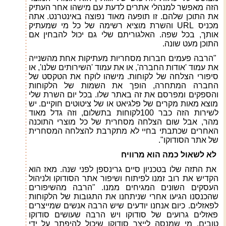
הזה מאפשר למנהלי אתרים לדעת עם מישהו אחר העתיק
את התוכן שלהם. זו תופעה מאוד נפוצה באינטרנט. אתה
מכניס
URL
והשרת מוציא רשימה של כל מי שמעתיק
אותך, בכל שפה. האלגוריתם שלי גם יכול להבחין אם
התוכן מעט שונה.
"הרבה פעמים חברות מסחריות מעתיקות אחת מהשנייה
את עמוד 'אודות החברה', או את עמוד 'השירותים שלנו', או
סיפורי הצלחה של לקוחות. מישהו לוקח את הטקסט של
החברה המתחרה, הופך את השמות של הלקוחות
והספקים ומפרסם את זה באתר שלו. בכל יום השרת שלי
מוצא מאות מקרים של פלגיאט או של ציטוטים חוקיים. יש
לשירות הזה כבר 100לקוחות בתשלום, וזה גדל מאוד
מהר, אבל שום הצלחה מסחרית של כל מוצרי התוכנה
האחרים שכתבתי בחיי לא מתקרבת להצלחה המסחרית
של אתר הסודוקו".
לא לשאול כמה הוא מרוויח
את התזה שלו בטכניון סיים גרינספן לפני שנה. מאז הוא
הקדיש את רוב זמנו לפיתוח ושיפור אתר הסודוקו ולניהול
העסקים השונים המגיחים ממנו. "הרבה מהשיפורים
שהכנסנו הגיעו אחרי שניתחנו את התגובות של הלקוחות
לפאזלים. כיום אנחנו יודעים שיש הרבה אנשים שמייצרים
פאזלים גרועים של סודוקו ויש הרבה שעושים סודוקו
טובים. מי שמנסה לייצר סודוקו שיכול להיפתר על ידי