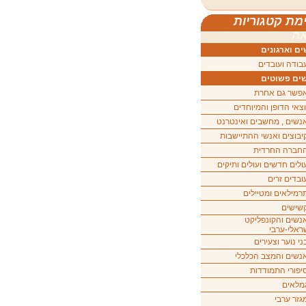
מת קטגוריות
ה
ם וארגונים
בודה ועובדים
ים פשוטים
פשר גם אחרת
וצאי הדופן והמיוחדים
נשים , מחשבים ואינטרנט
יבוצים ואנשי ההתיישבות
חברה החרדית
ולים חדשים ועולים ותיקים
ובדים זרים
רמילאים ומטיילים
שישים
נשים והקונפליקט
ראלי-ערבי
ני נוער וצעירים
נשים והמצב הכלכלי
יפורי התמודדות
מלאים
גזר ערבי