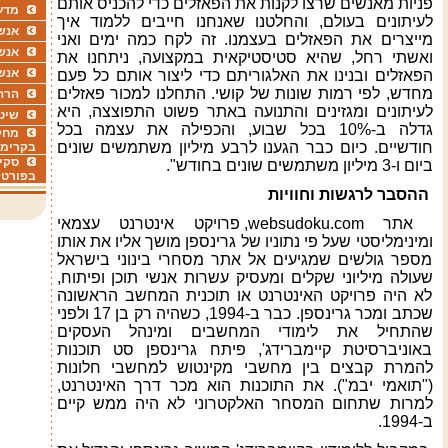
פניות מאנשים שרצו לקנות את הפאזלים כדי להכניס אותם
מדע
לעיתונים בעולם, והחלטנו שאנחנו חייבים ללמוד איך
אנשי
מייצרים את הפאזלים בעצמנו. זה לקח כמה ימים ואני
אנש
ואשתי רחל, שהיא סטיסטיקאית במקצועה, ניתחנו את
אנש
הפאזלים ובנינו את האלגוריתם כדי ליצור אותם כל פעם
מחדש, לפי רמות שונות של קושי. התחלנו למכור פאזלים
הרה
לעיתונים ומגזינים והתנועה באתר פשוט התפוצצה, היא
שיטו
גדלה ב-10% בכל שבוע, והכפילה את עצמה בכל
מחקר
חודשיים. כיום כבר הגענו לרבע מיליון משתמשים שונים
בקרימו
סקי
ביום ו-3 מיליון משתמשים שונים בחודש".
בפורטל
ההסבר לרגשות וחוויות
אתר
websudoku.com
, פרויקט אינטרנט עצמאי
ומינימליסטי שעל פי נתוניו של גרינספן מושך אליו את אותו
מספר גולשים שמגיעים אל אתר מסחרי בינוני בישראל
שעולה מיליוני שקלים ומעסיק עשרות אנשי תוכן ופיתוח,
לא היה פרויקט האינטרנט או תוכנית המחשב הראשונה
שכתב ומכר גרינספן. כבר ב-1994, כשהיה רק בן 17 ולפני
שהתחיל את לימודי המחשבים ומינהל העסקים
באוניברסיטת קיימברידג', פיתח גרינספן סט תוכנות
להמרת קבצים בין מחשבי מקינטוש למחשבי חלונות
("תואמי יבמ"). את התוכנות הוא מכר דרך האינטרנט,
למרות שתחום המסחר האלקטרוני לא היה ממש קיים
ב-1994.