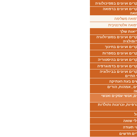
ים ועיונים בפסיכולוגיה
רים ועיונים ברפואה
ואה
פואה משלימה
פואה אלטרנטיבית
יאות שלך
ים ועיונים בסוציולוגיה
ופולגיה
ים ועיונים בחינוך
רים ועיונים בספרות
ים ועיונים בהיסטוריה
רים ועיונים בדמוגרפיה
ים ועיונים בביולוגיה
 החיים
ים בעת העתיקה
ם , אמהות, הורים
ה
ם, אנשי עסקים ואנשי
רפיות, זכרונות ותולדות
ל
לי שואה
י תעודה
ים חדשים