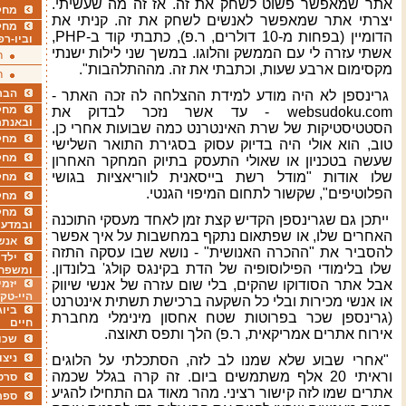
אתר שמאפשר פשוט לשחק את זה. אז זה מה שעשיתי.
מחקר
יצרתי אתר שמאפשר לאנשים לשחק את זה. קניתי את
מחק
הדומיין (בפחות מ-10 דולרים, ר.פ), כתבתי קוד ב-
PHP
,
וביו-רפ
אשתי עזרה לי עם הממשק והלוגו. במשך שני לילות ישנתי
ר
מקסימום ארבע שעות, וכתבתי את זה. מההתלהבות".
ר
הבר
גרינספן לא היה מודע למידת ההצלחה לה זכה האתר -
מחקר
websudoku.com
- עד אשר נזכר לבדוק את
ובאנתר
הסטטיסטיקות של שרת האינטרנט כמה שבועות אחרי כן.
מחקר
טוב, הוא אולי היה בדיוק עסוק בסגירת התואר השלישי
מחק
שעשה בטכניון או שאולי התעסק בתיוק המחקר האחרון
שלו אודות "מודל רשת בייסאנית לווריאציות בגושי
מחקר
הפלוטיפים", שקשור לתחום המיפוי הגנטי.
מחק
מחקר
ייתכן גם שגרינספן הקדיש קצת זמן לאחד מעסקי התוכנה
ובמדעי
האחרים שלו, או שפתאום נתקף במחשבות על איך אפשר
אנש
להסביר את "ההכרה האנושית" - נושא שבו עסקה התזה
ילדי
שלו בלימודי הפילוסופיה של הדת בקינגס קולג' בלונדון.
ומשפח
אבל אתר הסודוקו שהקים, בלי שום עזרה של אנשי שיווק
יזמי
היי-טק
או אנשי מכירות ובלי כל השקעה ברכישת תשתית אינטרנט
ביוג
(גרינספן שכר בפרוטות שטח אחסון מינימלי מחברת
חיים
אירוח אתרים אמריקאית, ר.פ) הלך ותפס תאוצה.
שכו
ניצו
"אחרי שבוע שלא שמנו לב לזה, הסתכלתי על הלוגים
וראיתי 20 אלף משתמשים ביום. זה קרה בגלל שכמה
סרט
אתרים שמו לזה קישור רציני. מהר מאוד גם התחילו להגיע
ספר