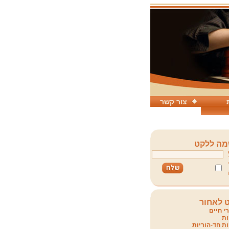
צור קשר
ה ללקט
 לאחור
י חיים
ת
ת חד-הוריות