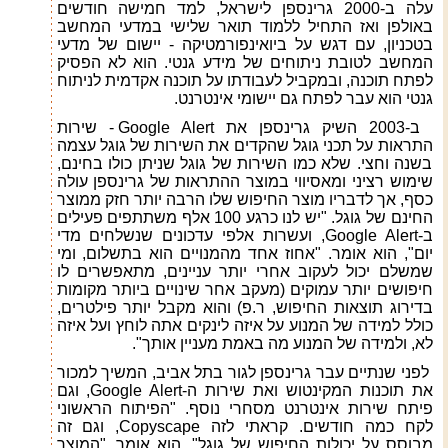
עלה ב-2000 גרינספן לישראל, למד חמישה חודשים
באולפן ואז התחיל ללמוד תואר שלישי במדעי המחשב
בטכניון, עם דגש על ביואינפורמטיקה - יישום של מדעי
המחשב לטובת ניתוחים של מידע גנטי. הוא לא הפסיק
לפתח תוכנה, ובמקביל לעבודתו על תוכנה אקדמית לניתוח
גנטי הוא עבר לפתח גם יישומי אינטרנט.
ב-2003 השיק גרינספן את
Google Alert
- שירות
התראות על תכני גוגל שהקדים את השירות של גוגל עצמה
בשנה וחצי. שלא כמו השירות של גוגל שניתן כולו בחינם,
שימוש רציני ומאסיווי במוצר ההתראות של גרינספן עולה
כסף, אך לדבריו מוצר החיפוש שלו הרבה יותר חזק ממוצר
החינם של גוגל. "יש לנו כרגע 100 אלף משתתפים פעילים
ב-
Google Alert
, ועשרות אלפי עדכונים שנשלחים מדי
יום", הוא אומר. "אחוז אחד מהמנויים הוא בתשלום, ומי
שמשלם יכול לעקוב אחרי יותר עניינים, מתאפשרים לו
חיפושים יותר עמוקים (מעקב אחר שינויים ביותר מקומות
בדירוג תוצאות החיפוש, ר.פ) והוא מקבל יותר פילטרים,
כולל למידה של המנוע על איזה לינקים אתה לוחץ ועל איזה
לא, ולמידה של המנוע מה באמת מעניין אותך".
לפני שנתיים עבר גרינספן לגור בתל אביב, המשיך למכור
את תוכנות המקינטוש ואת שירות ה-
Google Alert
, וגם
פיתח שירות אינטרנט מסחרי נוסף. "הפיתוח הראשוני
לקח כמה חודשים. קראתי לזה
Copyscape
, וגם זה
מבוסס על יכולות החיפוש של גוגל", הוא אומר. "המוצר