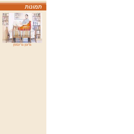
תמונות
גדעון גרינספן