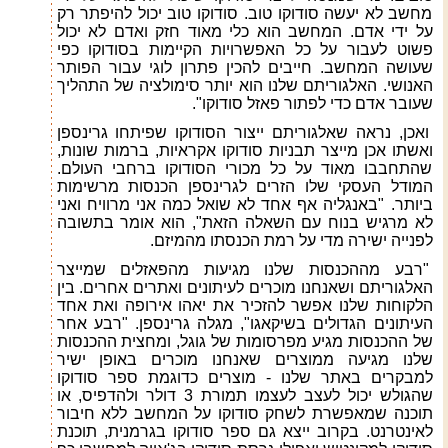
מחשב לא יעשה סודוקו טוב. סודוקו טוב יכול להיפתר רק
על ידי אדם. המחשב הוא כלי מאוד חזק ואדם לא יכול
פשוט לעבור על כל האפשרויות הקיימות בסודוקו כפי
שעושה המחשב. חייבים להכין פתרון לוגי עבור הפותר
האנושי. האלגוריתם שלנו הוא יותר סימולציה של התהליך
שעובר אדם כדי לפתור פאזל סודוקו".
ואכן, נראה שאלגוריתם ייצור הסודוקו שפיתחו גרינספן
ואשתו אכן מייצר תבניות סודוקו אקראיות, ברמות שונות,
שהתחבבו מאוד על כל מכורי הסודוקו ברחבי העולם.
המודל העסקי שלו הזרים לגרינספן הכנסות מרשימות
ביותר. "באנגליה אף אחד לא שואל כמה אני מרוויח ואני
לא מרגיש בנוח עם השאלה הזאת", הוא אומר בתשובה
לפנייה ישירה מדי על רמת הכנסתו מהמיזם.
"רבע מההכנסות שלנו מגיעות מהפאזלים שמייצר
האלגוריתם ושאנחנו מוכרים לעיתונים ואתרים אחרים. בין
הלקוחות שלנו אפשר להזכיר את יאהו אירופה ואת אחד
העיתונים הגדולים בשיקאגו", מגלה גרינספן. "רבע אחר
של ההכנסות מגיע מפרסומות של גוגל, ומחצית ההכנסות
שלנו מגיעה ממוצרים שאנחנו מוכרים באופן ישיר
למבקרים באתר שלנו - מוצרים כדוגמת ספר סודוקו
שהגולש יכול לעצב לעצמו תמורת 3 דולר ולהדפיס, או
תוכנה שמאפשרת לשחק סודוקו על המחשב ללא חיבור
לאינטרנט. בקרוב ייצא גם ספר סודוקו בגרמנית, תוכנת