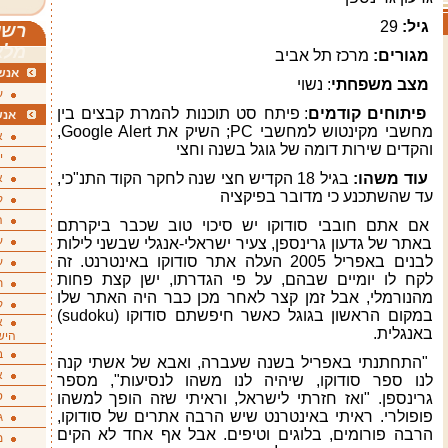
גיל:
29
רשי
מלא
מגורים:
מרכז תל אביב
אנשי
מצב משפחתי
: נשוי
ע
פיתוחים קודמים
: פיתח סט תוכנות להמרת קבצים בין
אנש
מחשבי מקינטוש למחשבי
PC
; השיק את
Google Alert
,
א
והקדים שירות דומה של גוגל בשנה וחצי
י
עוד משהו:
בגיל 18 הקדיש חצי שנה לחקר הקוד התנ"כי,
א
עד שהשתכנע כי מדובר בפיקציה
ק
ה
אם אתם חובבי סודוקו יש סיכוי טוב שכבר ביקרתם
ע
באתר של גדעון גרינספן, צעיר ישראלי-אנגלי שבשני לילות
לבנים באפריל 2005 העלה אתר סודוקו באינטרנט. זה
ע
לקח לו יומיים שבהם, על פי הגדרתו, ישן קצת פחות
ת
מהנורמלי, אבל זמן קצר לאחר מכן כבר היה האתר שלו
ק
במקום הראשון בגוגל כאשר חיפשתם סודוקו (
sudoku
)
א
באנגלית.
היש
ב
"התחתנתי באפריל בשנה שעברה, ואבא של אשתי קנה
א
לנו ספר סודוקו, שיהיה לנו משהו לנסיעות", מספר
ס
גרינספן. "ואז חזרתי לישראל, וראיתי שזה הופך למשהו
פופולרי. ראיתי באינטרנט שיש הרבה אתרים של סודוקו,
ג
הרבה פורומים, בלוגים וטיפים. אבל אף אחד לא הקים
מ