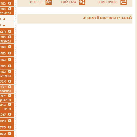
הוספת תגובה
שלחו לחבר
דף הבית
מחקר
מחק
וביו-רפ
לכתבה זו התפרסמו 0 תגובות.
ר
ר
הבר
מחקר
ובאנתר
מחקר
מחק
מחקר
מחק
מחקר
ובמדעי
אנש
ילדי
ומשפח
יזמי
היי-טק
ביוג
חיים
שכו
ניצו
סרט
ספר