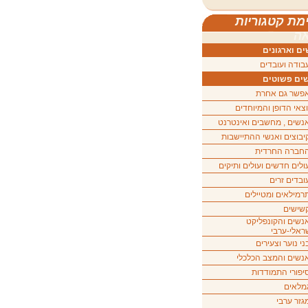
מת קטגוריות
ה
ם וארגונים
בודה ועובדים
ים פשוטים
פשר גם אחרת
וצאי הדופן והמיוחדים
נשים , מחשבים ואינטרנט
יבוצים ואנשי ההתיישבות
חברה החרדית
ולים חדשים ועולים ותיקים
ובדים זרים
רמילאים ומטיילים
שישים
נשים והקונפליקט
ראלי-ערבי
ני נוער וצעירים
נשים והמצב הכלכלי
יפורי התמודדות
מלאים
גזר ערבי