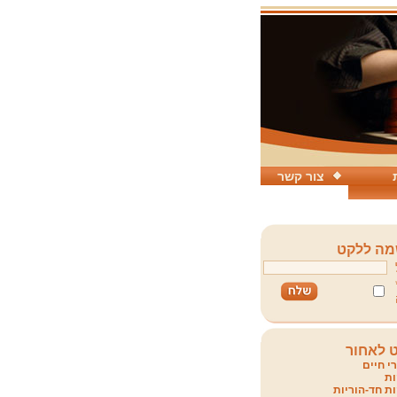
צור קשר
ה ללקט
 לאחור
י חיים
ת
ת חד-הוריות