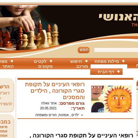
מילות מפתח
חיפוש
לקטים
מפת
מורכב
מקוונים
האתר
דף הבית
רופאי העיניים על תקופת
הרשמ
סגרי הקורונה , הילדים
דוא"ל
והמסכים
*
גורם מפרסם:
אתר וואלה
להסרה
תאריך:
20.05.2021
>
ילדים , אמהות, הורים ומשפחה
במבט
סיפור
אמהו
רופאי העיניים על תקופת סגרי הקורונה ,
אמהו