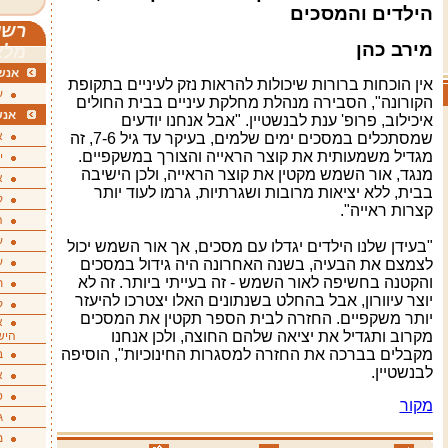
הילדים והמסכים
רשי
מירב כהן
מלא
אנשי
אין הוכחות ברורות שיכולות להראות נזק לעיניים בתקופת
ע
הקורונה", הסבירה מנהלת מחלקת עיניים בבית החולים
אנש
איכילוב, פרופ' ענת לבנשטיין. "אבל אנחנו יודעים
א
שמסתכלים במסכים ימים שלמים, בעיקר עד גיל 7-6, זה
מגדיל משמעותית את קוצר הראייה והצורך במשקפיים.
י
מנגד, אור השמש מקטין את קוצר הראייה, ולכן הישיבה
א
בבית, ללא יציאות מרובות ושגרתיות, גרמו לעוד יותר
ק
קצרות ראייה
".
ה
ע
"
בעידן שלנו הילדים יגדלו עם מסכים, אך אור השמש יכול
ע
לצמצם את הבעיה, בשנה האחרונה היה גידול במסכים
והקטנה בחשיפה לאור השמש - זה בעייתי ביותר. זה לא
ת
יוצר עיוורון, אבל בהחלט בשנתונים האלו יצטרכו להיעזר
ק
יותר משקפיים. החזרה לבית הספר תקטין את המסכים
א
מקרוב ותגדיל את יציאה שלהם החוצה, ולכן אנחנו
היש
מקבלים בברכה את החזרה למסגרות החינוכיות", הוסיפה
ב
לבנשטיין
.
א
ס
מקור
ג
מ