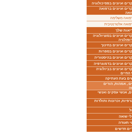
ים ועיונים בפסיכולוגיה
רים ועיונים ברפואה
ואה
פואה משלימה
פואה אלטרנטיבית
יאות שלך
ים ועיונים בסוציולוגיה
ופולגיה
ים ועיונים בחינוך
רים ועיונים בספרות
ים ועיונים בהיסטוריה
רים ועיונים בדמוגרפיה
ים ועיונים בביולוגיה
 החיים
ים בעת העתיקה
ם , אמהות, הורים
ה
ם, אנשי עסקים ואנשי
רפיות, זכרונות ותולדות
ל
לי שואה
י תעודה
ים חדשים