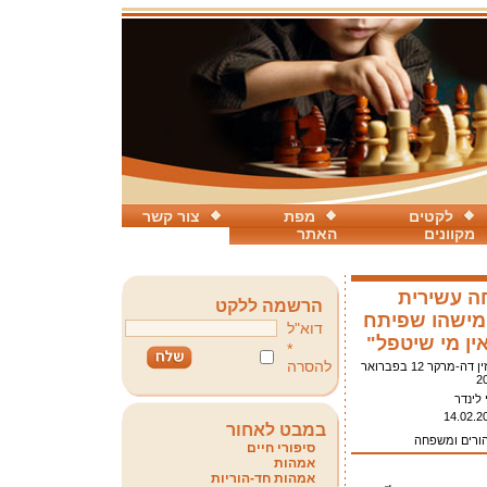
לקטים
מפת
צור קשר
מקוונים
האתר
ה עשירית
הרשמה ללקט
מישהו שפיתח
דוא"ל
ין מי שיטפל"
*
להסרה
מגזין דה-מרקר 12 בפברואר
2
 לינדר
14.02.2
במבט לאחור
הורים ומשפחה
סיפורי חיים
אמהות
אמהות חד-הוריות