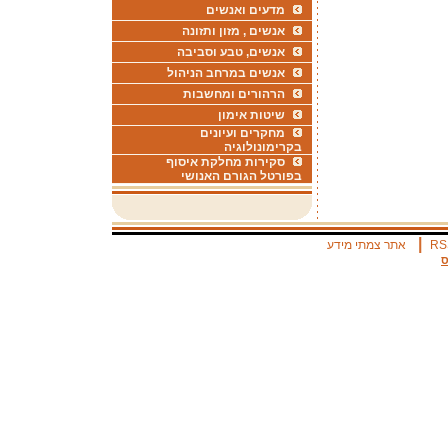
מדעים ואנשים
אנשים , מזון ותזונה
אנשים, טבע וסביבה
אנשים במרחב הניהול
הרהורים ומחשבות
שיטות אימון
מחקרים ועיונים
בקרימונולוגיה
סקירות מחלקת איסוף
בפורטל הגורם האנושי
|
RS
אתר צמתי מידע
ס