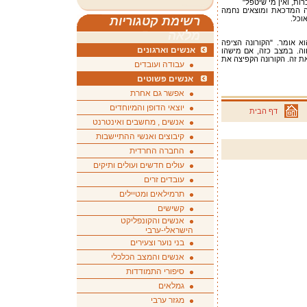
ת, ואין מי שיטפל"
 המדכאת ומוצאים נחמה
וכל.
רשימת קטגוריות
מלאה
6 בפניות אלינו", הוא אומר. "הקורונה הציפה
אנשים וארגונים
ווה. במצב כזה, אם מישהו
ת זה. הקורונה הקפיצה את
עבודה ועובדים
אנשים פשוטים
אפשר גם אחרת
יוצאי הדופן והמיוחדים
דף הבית
אנשים , מחשבים ואינטרנט
קיבוצים ואנשי ההתיישבות
החברה החרדית
עולים חדשים ועולים ותיקים
עובדים זרים
תרמילאים ומטיילים
קשישים
אנשים והקונפליקט
הישראלי-ערבי
בני נוער וצעירים
אנשים והמצב הכלכלי
סיפורי התמודדות
גמלאים
מגזר ערבי