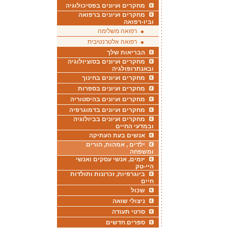
מחקרים ועיונים בפסיכולוגיה
מחקרים ועיונים ברפואה
וביו-רפואה
רפואה משלימה
רפואה אלטרנטיבית
הבריאות שלך
מחקרים ועיונים בסוציולוגיה
ובאנתרופולגיה
מחקרים ועיונים בחינוך
מחקרים ועיונים בספרות
מחקרים ועיונים בהיסטוריה
מחקרים ועיונים בדמוגרפיה
מחקרים ועיונים בביולוגיה
ובמדעי החיים
אנשים בעת העתיקה
ילדים , אמהות, הורים
ומשפחה
יזמים, אנשי עסקים ואנשי
היי-טק
ביוגרפיות, זכרונות ותולדות
חיים
שכול
ניצולי שואה
סרטי תעודה
ספרים חדשים