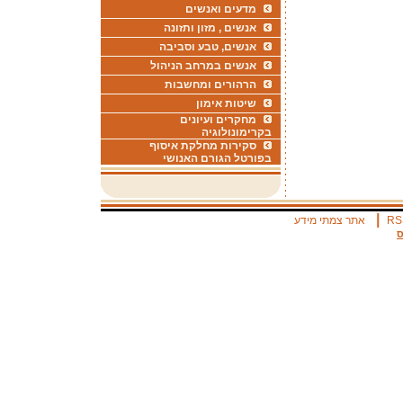
מדעים ואנשים
אנשים , מזון ותזונה
אנשים, טבע וסביבה
אנשים במרחב הניהול
הרהורים ומחשבות
שיטות אימון
מחקרים ועיונים
בקרימונולוגיה
סקירות מחלקת איסוף
בפורטל הגורם האנושי
|
RS
אתר צמתי מידע
ס