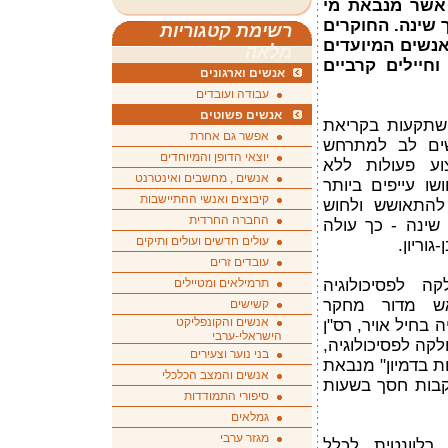
אשר מנבאת מי
 שינה. החוקרים
רשימת קטגוריות
 אנשים המיועדים
מלאה
חיילים קרביים
אנשים וארגונים
עבודה ועובדים
אנשים פשוטים
השתקעות בקריאת
אפשר גם אחרת
שים לב למתרחש
יוצאי הדופן והמיוחדים
צוע פעולות ללא
אנשים , מחשבים ואינטרנט
שו עייפים ביותר
קיבוצים ואנשי ההתיישבות
להתאושש ולחוש
החברה החרדית
חר השלמת 8 שעות שינה - כך עולה
עולים חדשים ועולים ותיקים
וריון.
עובדים זרים
 לפסיכולוגיה
תרמילאים ומטיילים
ראש מדור מחקר
קשישים
אנשים והקונפליקט
 בחיל אויר, רס"ן
הישראלי-ערבי
לקה לפסיכולוגיה,
בני נוער וצעירים
ת בדמיון" מנבאת
אנשים והמצב הכלכלי
קבות חסך בשעות
סיפורי התמודדות
גמלאים
מגזר ערבי
רלוונטית לכלל