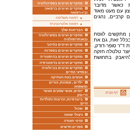
מחקרים ועיונים בפסיכולוגיה
ית כאשר מדובר
מחקרים ועיונים ברפואה
ון עם מעט מאוד
וביו-רפואה
ם קרביים, נהגים
רפואה משלימה
רפואה אלטרנטיבית
הבריאות שלך
ן מתקשים לווסת
מחקרים ועיונים בסוציולוגיה
בכלל זאת, גם את
ובאנתרופולגיה
מחקרים ועיונים בחינוך
ת ד"ר סופר-דודק,
מחקרים ועיונים בספרות
יוצר טלטלה חזקה
היאבק בתחושת
מחקרים ועיונים בהיסטוריה
מחקרים ועיונים בדמוגרפיה
מחקרים ועיונים בביולוגיה
ובמדעי החיים
אנשים בעת העתיקה
ילדים , אמהות, הורים
ומשפחה
יזמים, אנשי עסקים ואנשי
דף הבית
היי-טק
ביוגרפיות, זכרונות ותולדות
חיים
שכול
ניצולי שואה
סרטי תעודה
ספרים חדשים