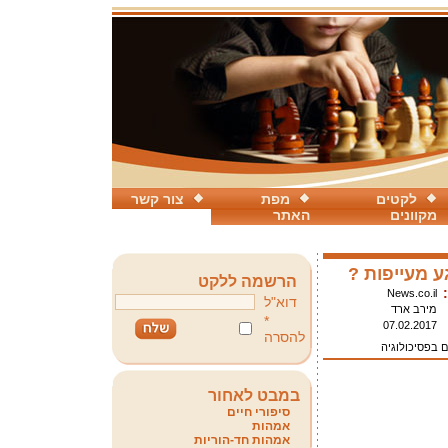
לקטים
מפת
צור קשר
מקוונים
האתר
ע מעייפות ?
הרשמה ללקט
News.co.il
דוא"ל
מירב ארד
*
07.02.2017
להסרה
ם בפסיכולוגיה
במבט לאחור
סיפורי חיים
אמהות
אמהות חד-הוריות