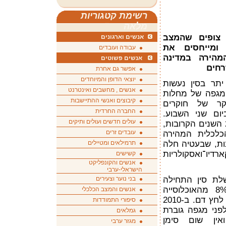
רשימת קטגוריות
מלאה
 צופים שהמצב
אנשים וארגונים
ובות ומייחסים את
עבודה ועובדים
מהירה במדינה
אנשים פשוטים
רחים
אפשר גם אחרת
יוצאי הדופן והמיוחדים
תר בסין נעשות
אנשים , מחשבים ואינטרנט
 מגפה של מחלות
קיבוצים ואנשי ההתיישבות
ר של חוקרים
החברה החרדית
יום שני השבוע.
עולים חדשים ועולים ותיקים
המחקר צופה שמצב זה יחמיר ב-20 השנים הקרובות,
עובדים זרים
כלכלית המהירה
ם האחרונות, שבעטיה חלה
תרמילאים ומטיילים
דיו־ואסקולריות
קשישים
אנשים והקונפליקט
הישראלי-ערבי
משלת סין התחילה
בני נוער וצעירים
לפתוח את כלכלתה לעולם, כ-8% מהאוכלוסייה
אנשים והמצב הכלכלי
הבוגרת בסין סבלו מבעיות של יתר לחץ דם. ב-2010
סיפורי התמודדות
"סין עומדת לפני מגפה גוברת
גמלאים
ואין שום סימן
מגזר ערבי