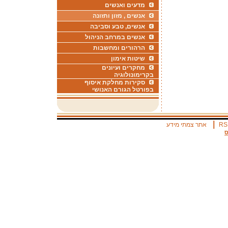
מדעים ואנשים
אנשים , מזון ותזונה
אנשים, טבע וסביבה
אנשים במרחב הניהול
הרהורים ומחשבות
שיטות אימון
מחקרים ועיונים
בקרימונולוגיה
סקירות מחלקת איסוף
בפורטל הגורם האנושי
|
RS
אתר צמתי מידע
ס