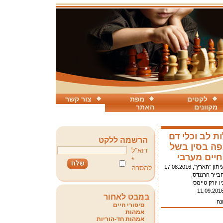
לקטים
מפת
צור קשר
מקוונים
האתר
 לב וכלי דם
הרשמה ללקט
פה בסין בשל
דוא"ל
חיים מערבי
*
יתון "הארץ", 17.08.2016
להסרה
בייר הרננדס,
יו יורק טיימס
11.09.201
במבט לאחור
נה
סיפורי חיים
אמהות
אמהות חד-הוריות