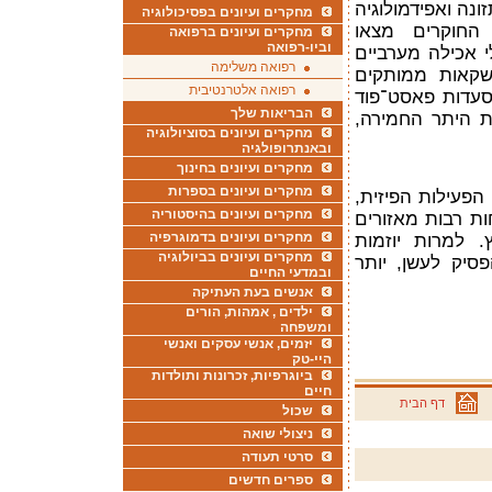
נה ואפידמולוגיה
מחקרים ועיונים בפסיכולוגיה
 החוקרים מצאו
מחקרים ועיונים ברפואה
וביו-רפואה
 אכילה מערביים
רפואה משלימה
שקאות ממותקים
רפואה אלטרנטיבית
סעדות פאסט־פוד
הבריאות שלך
ת היתר החמירה,
מחקרים ועיונים בסוציולוגיה
ובאנתרופולגיה
מחקרים ועיונים בחינוך
מחקרים ועיונים בספרות
הפעילות הפיזית,
מחקרים ועיונים בהיסטוריה
ת רבות מאזורים
מחקרים ועיונים בדמוגרפיה
. למרות יוזמות
מחקרים ועיונים בביולוגיה
יק לעשן, יותר
ובמדעי החיים
אנשים בעת העתיקה
ילדים , אמהות, הורים
ומשפחה
יזמים, אנשי עסקים ואנשי
היי-טק
ביוגרפיות, זכרונות ותולדות
חיים
דף הבית
שכול
ניצולי שואה
סרטי תעודה
ספרים חדשים