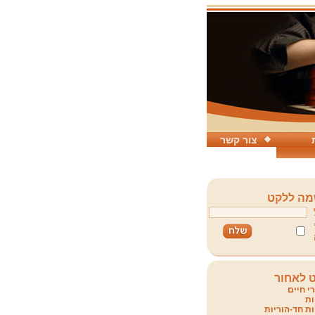
צור קשר
ה ללקט
 לאחור
י חיים
ת
ת חד-הוריות