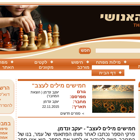
מילות מפתח
חיפוש
לקטים
מפת
מורכב
מקוונים
האתר
דף הבית
חמישים מילים לעצב"
הרשמ
גורם
יעקב זנדמן ( הוצאת
דוא"ל
מפרסם:
המחבר)
*
מחבר:
יעקב זנדמן
להסרה
תאריך:
22.11.2015
>
ספרים חדשים
במבט
חמישים מילים לעצב" - יעקב זנדמן
.
סיפור
אמהו
פרקי הספר נכתבו לאחר מותו הפתאומי של עמר, בנו של
אמהו
המחבר. קשה להגדיר או לסווג את הספר. הוא אינו ספר