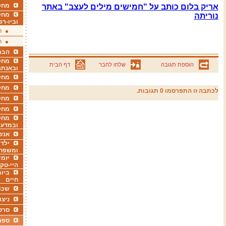
מחקר
אריק בלום כותב על "חמישים מילים לעצב" באתר
מחק
נוריתה
וביו-רפ
ר
ר
הבר
מחקר
הוספת תגובה
שלחו לחבר
דף הבית
ובאנתר
מחקר
מחק
לכתבה זו התפרסמו 0 תגובות.
מחקר
מחק
מחקר
ובמדעי
אנש
ילדי
ומשפח
יזמי
היי-טק
ביוג
חיים
שכו
ניצו
סרט
ספר