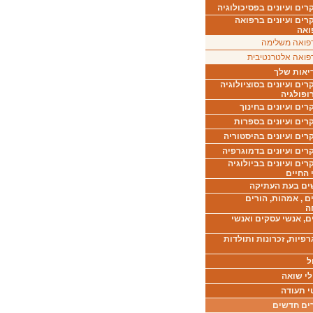
ים ועיונים בפסיכולוגיה
רים ועיונים ברפואה
ואה
פואה משלימה
פואה אלטרנטיבית
יאות שלך
ים ועיונים בסוציולוגיה
ופולגיה
ים ועיונים בחינוך
רים ועיונים בספרות
ים ועיונים בהיסטוריה
רים ועיונים בדמוגרפיה
ים ועיונים בביולוגיה
 החיים
ים בעת העתיקה
ם , אמהות, הורים
ה
ם, אנשי עסקים ואנשי
רפיות, זכרונות ותולדות
ל
לי שואה
י תעודה
ים חדשים