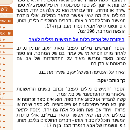
זכרונות או יומן. לא ספר פסיכולוגיה או פילוסופיה. לא ספר
רשי
שירה או פרוזה. ויחד עם זאת הוא כל אלה גם יחד. מתאר
מלא
במילים את מה שאי אפשר לתאר במילים. אולי כותרת
המשנה תוכל להסביר אותו - דברים החולפים בליבו, מוחו,
אנשי
גופו ונשמתו של אבא הנפרד מבנו בן ה-17.
ע
הוצאת המחבר, 196 עמ',
אנש
ביקורת של אריק בלום על חמישים מילים לעצב
א
י
הספר 'חמישים מילים לעצב' מאת יעקב זנדמן נכתב
א
לאחר מותו הפתאומי של עמר, בנו של המחבר. זהו ספר
ק
עצוב מאוד ומרגש מאוד על התמודדות של אב עם
טראומת אובדן בנו.
ה
ע
האיור על העטיפה הוא של יעקב שאייר את בנו.
ע
כך כותב יעקב
:
ת
ק
הספר "חמישים מילים לעצב" נכתב בשנים הראשונות
א
שלאחר מותו הפתאומי של בני, עמר.
היש
קשה להגדיר או לסווג את הספר. הוא אינו ספר זכרונות או
ב
יומן. לא ספר פסיכולוגיה או פילוסופיה. לא ספר שירה או
א
פרוזה. ויחד עם זאת הוא כל אלה גם יחד. מנסה לתאר
במילים את מה שאי אפשר לתאר במילים. אולי כותרת
ס
המשנה תוכל להסביר אותו - דברים החולפים בליבו, מוחו,
ג
גופו ונשמתו של אבא הנפרד מבנו בן ה-17".
מ