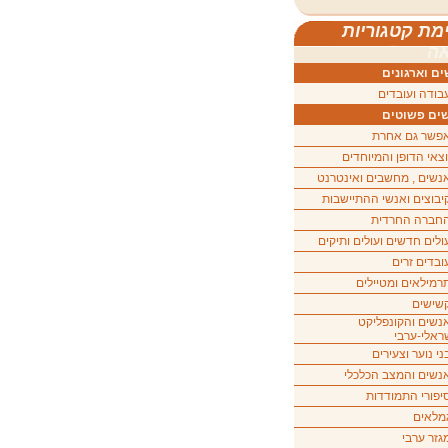
מת קטגוריות
ה
ם וארגונים
בודה ועובדים
ים פשוטים
פשר גם אחרת
וצאי הדופן והמיוחדים
נשים , מחשבים ואינטרנט
יבוצים ואנשי ההתיישבות
חברה החרדית
ולים חדשים ועולים ותיקים
ובדים זרים
רמילאים ומטיילים
שישים
נשים והקונפליקט
ראלי-ערבי
ני נוער וצעירים
נשים והמצב הכלכלי
יפורי התמודדות
מלאים
גזר ערבי