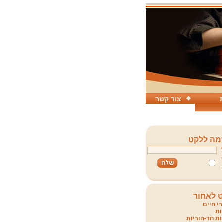
צור קשר
ה ללקט
 לאחור
י חיים
ת
ת חד-הוריות