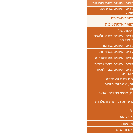
ים ועיונים בפסיכולוגיה
רים ועיונים ברפואה
ואה
פואה משלימה
פואה אלטרנטיבית
יאות שלך
ים ועיונים בסוציולוגיה
ופולגיה
ים ועיונים בחינוך
רים ועיונים בספרות
ים ועיונים בהיסטוריה
רים ועיונים בדמוגרפיה
ים ועיונים בביולוגיה
 החיים
ים בעת העתיקה
ם , אמהות, הורים
ה
ם, אנשי עסקים ואנשי
רפיות, זכרונות ותולדות
ל
לי שואה
י תעודה
ים חדשים