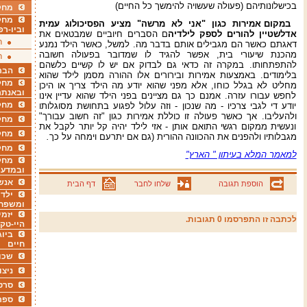
בכישלונותיהם (פעולה שעשויה להימשך כל החיים)
מחקר
מחק
במקום אמירות כגון "אני לא מרשה" מציע הפסיכולוג עמית
וביו-רפ
אדלשטיין להורים לספק לילדיה
ם הסברים חיוביים שמבטאים את
ר
דאגתם כאשר הם מגבילים אותם בדבר מה. למשל, כאשר הילד נמנע
מהכנת שיעורי בית, אפשר להגיד לו שמדובר בפעולה חשובה
ר
להתפתחותו. במקרה זה כדאי גם לבדוק אם יש לו קשיים כלשהם
הבר
בלימודים. באמצעות אמירות ובירורים אלו ההורה מסמן לילד שהוא
מחקר
מחליט לא בגלל כוחו, אלא מפני שהוא יודע מה הילד צריך או היכן
ובאנתר
לחפש עבורו עזרה. אמנם כך גם מציינים בפני הילד שהוא עדיין אינו
מחקר
יודע די לגבי צרכיו - מה שנכון - וזה עלול לפגוע בתחושת מסוגלותו
ולהעליבו. אך כאשר פעולה זו כוללת אמירות כגון "זה חשוב עבורך"
מחק
ונעשית ממקום רגשי התואם אותן - אזי לילד יהיה קל יותר לקבל את
מחקר
מגבלותיו ולהפנים את ההכוונה ההורית (גם אם יתרעם וימחה על כך
.
מחק
למאמר המלא בעיתון " הארץ"
מחקר
ובמדעי
אנש
הוספת תגובה
שלחו לחבר
דף הבית
ילדי
ומשפח
יזמי
לכתבה זו התפרסמו 0 תגובות.
היי-טק
ביוג
חיים
שכו
ניצו
סרט
ספר