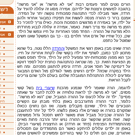
הורים נוטים לומר פעמים רבות "אני לא מרשה" או "אני מרשה"
רשי
בתגובה למעשים ורצונות של ילדיהם. אמירה מסוג זה עלולה להעיד על
חרדה, אשר מובילה לכדי התנהגות סמכותית נוקשה יתר על המידה.
מלא
אמנם ברור כי ההורה מנסה לעשות את תפקידו כמבוגר אחראי ולהגן
אנשי
על ילדו, אך באמירה זו מודגשים הסמכות והכוח, כאילו צריך להזכיר כל
הזמן מי מרשה ומי צריך רשות. כאמור, אמירה זו עלולה לנבוע מחרדתו
ע
הלא מודעת של ההורה - הפחד מפני האחריות על חייו ונפשו של הילד.
אנש
שכן, ככל שחייו של אדם אחר תלויים בנו - כך גם המשקל שאנו חשים
שמוטל על כתפנו.
א
י
הורה שאינו מבין באופן רגשי את המשקל
והחרדה
הללו נוטה, בלי שהוא
מתכוון לכך כמובן, לשתף את ילדו בקושי שלו לקחת אחריות על חייו.
א
וכך הוא מפגין סמכותיות-יתר ומפעיל לחץ על הילד, והילד תופס משהו
ק
מן הפגיעות הזאת. כך, מה שנראה כהתנהגות כוחנית יכול לספר דווקא
על דינמיקה של חוסר אונים, חרדה וניסיון להתגונן מפניהם. ומה חש
ה
הילד במקרה שכזה? ילדים רגישים מאוד לגודלם מול האדם המבוגר
ע
ומודעים ליכולת ההתנהלות המוגבלת שלהם בעולם ולכך שהם צריכים
ע
לקבל הוראות.
ת
לדוגמה, הורה שאומר לילד שנמנע מהכנת
שיעורי בית
בשל קושי
ק
מסוים, "אני לא מרשה לך לראות טלוויזיה או ללכת לחבר עד שאתה
מסיים". ילד זה עלול לכעוס על ההורה המגביל, שכן "הוא לא מרשה".
א
כלומר, דברי ההורה מתערבבים באופן בלתי מובחן עם הקשיים
היש
הטבעיים של הילד, שאינם מקבלים מענה. ואז הם נחווים ככאלו
ב
שמקורם בהורה או קשורים אליו באופן כלשהו. לילד קל יותר להתעצבן
א
על ההורה שכביכול מגביל אותו מאשר לחוש תסכול גדול ממשימה
קשה. זאת מכיוון שהקשר עם ההורה נגיש יותר והרבה פחות מאיים
ס
מההתמודדות הפנימית (פחד או חרדה) או החיצונית (שיעורי הבית).
ג
באופן זה ילדים עלולים להיתקע כאשר הם מתמודדים עם תסכולים
מ
ואתגרים, שכן הם תולים כל קושי בהוריהם וממשיכים להאשים אותם