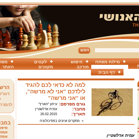
מילות מפתח
חיפוש
לקטים
מפת
מורכב
מקוונים
האתר
דף הבית
למה לא כדאי לכם להגיד
הרשמ
לילדכם "אני לא מרשה",
דוא"ל
או "אני מרשה"
*
גורם מפרסם:
עיתון "הארץ"
להסרה
מחבר:
עמית אדלשטיין
תאריך:
26.02.2015
>
מחקרים ועיונים בפסיכולוגיה
במבט
סיפור
אמהו
עמית אדלשטיין
אמהו