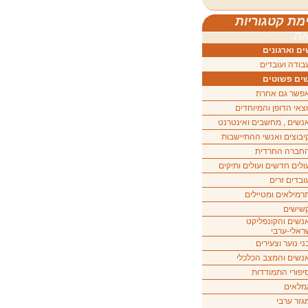
מת קטגוריות
ה
ם וארגונים
בודה ועובדים
ים פשוטים
פשר גם אחרת
וצאי הדופן והמיוחדים
נשים , מחשבים ואינטרנט
יבוצים ואנשי ההתיישבות
חברה החרדית
ולים חדשים ועולים ותיקים
ובדים זרים
רמילאים ומטיילים
שישים
נשים והקונפליקט
ראלי-ערבי
ני נוער וצעירים
נשים והמצב הכלכלי
יפורי התמודדות
מלאים
גזר ערבי