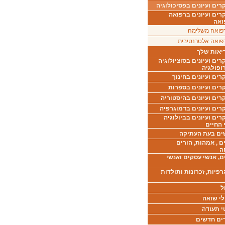
ים ועיונים בפסיכולוגיה
רים ועיונים ברפואה
ואה
פואה משלימה
פואה אלטרנטיבית
יאות שלך
ים ועיונים בסוציולוגיה
ופולגיה
ים ועיונים בחינוך
רים ועיונים בספרות
ים ועיונים בהיסטוריה
רים ועיונים בדמוגרפיה
ים ועיונים בביולוגיה
 החיים
ים בעת העתיקה
ם , אמהות, הורים
ה
ם, אנשי עסקים ואנשי
רפיות, זכרונות ותולדות
ל
לי שואה
י תעודה
ים חדשים