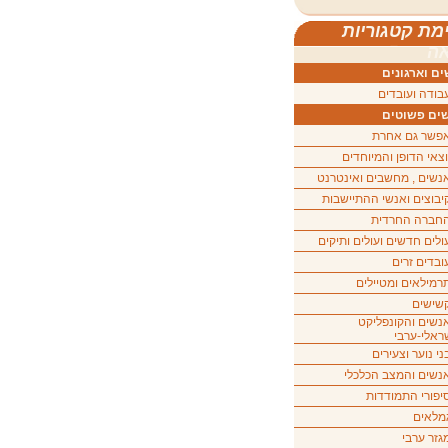
מת קטגוריות
ה
ם וארגונים
בודה ועובדים
ים פשוטים
פשר גם אחרת
וצאי הדופן והמיוחדים
נשים , מחשבים ואינטרנט
יבוצים ואנשי ההתיישבות
חברה החרדית
ולים חדשים ועולים ותיקים
ובדים זרים
רמילאים ומטיילים
שישים
נשים והקונפליקט
ראלי-ערבי
ני נוער וצעירים
נשים והמצב הכלכלי
יפורי התמודדות
מלאים
גזר ערבי