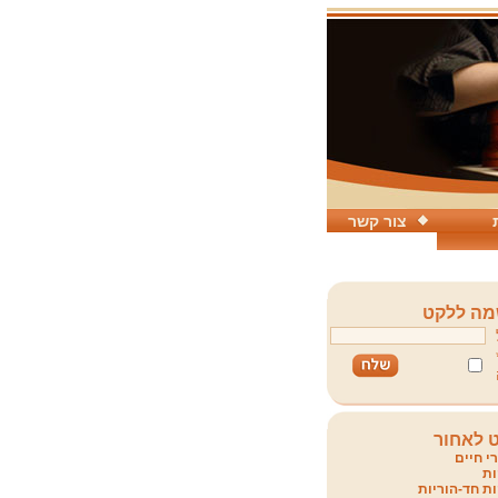
צור קשר
ה ללקט
 לאחור
י חיים
ת
ת חד-הוריות