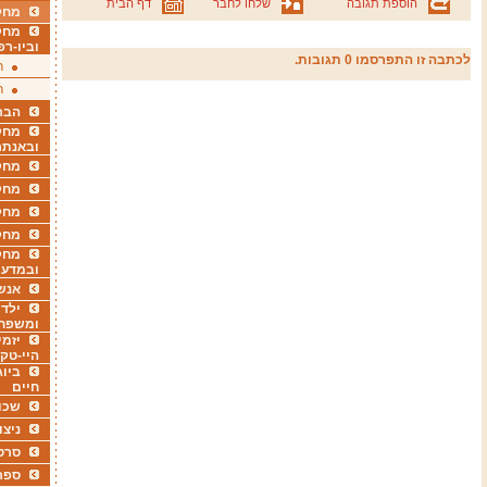
הוספת תגובה
שלחו לחבר
דף הבית
מחקר
מחק
וביו-רפ
לכתבה זו התפרסמו 0 תגובות.
ר
ר
הבר
מחקר
ובאנתר
מחקר
מחק
מחקר
מחק
מחקר
ובמדעי
אנש
ילדי
ומשפח
יזמי
היי-טק
ביוג
חיים
שכו
ניצו
סרט
ספר