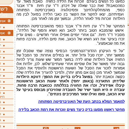
כמעט כל הנשים בעולם זוכרות את הלידה כחוויה כואבת מאוד. עד
כמהכואבת? זאת כבר שאלה של זיכרון. ד"ר ערן חיות וד"ר אבנר
רשי
כספי, מהמחלקהלחינוך ופסיכולוגיה באוניברסיטה הפתוחה
ועמיתיהם, יצאו לחקור את הקשר בין כאבי הלידה בפועל לבין מה
מלא
היולדות זוכרות מיד לאחר הלידה, ובמשך זמן מה לאחר מכן.
אנשי
המחקר של ד"ר ערן חיות וד"ר אבנר כספי מהאוניברסיטה הפתוחה
ע
אישש שהמנבא הטוב ביותר לכאב הוא השיא והסוף של הלידה",
אנש
מסביר ד"ר חיות. "גם אחרי יומיים ואפילו אחרי חודשיים - נשים עדיין
זכרו בעיקר את רגע השיא של הכאב, ואת סיום הלידה, והרבה פחות
א
את מה שבאמצע".
י
"על פי העיקרון ההדוני־הנורמטיבי הבסיסי נצפה שמי שסבלו זמן
א
ממושך יותר, יזכרו סבל גדול יותר. או במילים אחרות: סך הסבל של
ק
החוויה אצל היולדות שחוו לידה במשך חמש־ שש שעות צריך להיות
ה
גבוה יותר מאשר של אלו שסיימו אחרי שעתיים־שלוש. לכן, יולדות אלו
אמורות לזכור את הסבל של השעות הראשונות ולהוסיף את הסבל
ע
שנמשך לאחר מכן (גם אם מתון יותר), ולפיכך להעריך את הלידה שלה
ע
כקשה וכואבת יותר.
בפועל גילינו בדיוק את ההפך: דווקא היולדות
שלידתן התארכה (באופן יחסי) ולאחר שעות הכאב הראשונות
ת
קיבלו אפידורל, זכרו את החוויה בכללותה ככואבת הרבה פחות.
ק
עובדה זו היא תוצר ישיר של העובדה שהזיכרון מבוסס בעיקר על
א
שיא הכאב, סופו ואילו שאר המרכיבים נזנחים".
היש
למאמר המלא בכתב העת של האוניברסיטה הפתוחה
ב
א
מחקר ראשון מסוגו בדק כיצד נשים זוכרות את רמת הכאב בלידה
ס
ג
מ