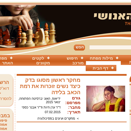
מילות מפתח
חיפוש
לקטים
מפת
מורכב
מקוונים
האתר
דף הבית
מחקר ראשון מסוגו בדק
הרשמ
כיצד נשים זוכרות את רמת
דוא"ל
הכאב בלידה
*
גורם
להסרה
ידיאופ, האונ יברסיטה הפתוחה,
מפרסם:
ינואר 2015
מחבר:
ד"ר ערן חיות וד"ר אבנר כספי
תאריך:
07.02.2015
במבט
>
מחקרים ועיונים בפסיכולוגיה
סיפור
אמהו
אמהו